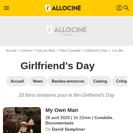
profil
menu
search
Accueil
Cinéma
Tous les films
Films Comédie
Girlfriend's Day
Les films similaires à "Girlfriend's Day"
Girlfriend's Day
Accueil
News
Bandes-annonces
Casting
Critiques
20 films similaires pour le film Girlfriend's Day
My Own Man
28 avril 2020
|
1h 22min
|
Comédie
,
Documentaire
De
David Sampliner