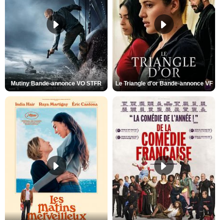
Mutiny Bande-annonce VO STFR
Le Triangle d'or Bande-annonce VF