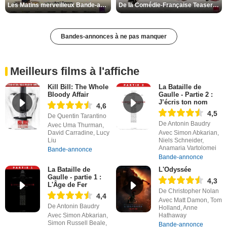
Les Matins merveilleux Bande-annonce VF
De la Comédie-Française Teaser VF
Bandes-annonces à ne pas manquer
Meilleurs films à l'affiche
Kill Bill: The Whole
La Bataille de
Bloody Affair
Gaulle - Partie 2 :
J’écris ton nom
4,6
4,5
De Quentin Tarantino
De Antonin Baudry
Avec Uma Thurman,
David Carradine, Lucy
Avec Simon Abkarian,
Liu
Niels Schneider,
Anamaria Vartolomei
Bande-annonce
Bande-annonce
La Bataille de
L'Odyssée
Gaulle - partie 1 :
4,3
L'Âge de Fer
De Christopher Nolan
4,4
Avec Matt Damon, Tom
De Antonin Baudry
Holland, Anne
Avec Simon Abkarian,
Hathaway
Simon Russell Beale,
Bande-annonce