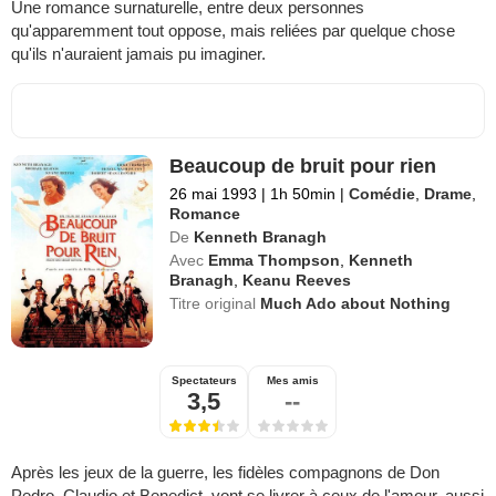
Une romance surnaturelle, entre deux personnes
qu'apparemment tout oppose, mais reliées par quelque chose
qu'ils n'auraient jamais pu imaginer.
Beaucoup de bruit pour rien
26 mai 1993
|
1h 50min
|
Comédie
,
Drame
,
Romance
De
Kenneth Branagh
Avec
Emma Thompson
,
Kenneth
Branagh
,
Keanu Reeves
Titre original
Much Ado about Nothing
Spectateurs
Mes amis
3,5
--
Après les jeux de la guerre, les fidèles compagnons de Don
Pedro, Claudio et Benedict, vont se livrer à ceux de l'amour, aussi