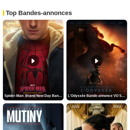
Top Bandes-annonces
Spider-Man: Brand New Day Bande-annonce VO STFR
L'Odyssée Bande-annonce VO STFR