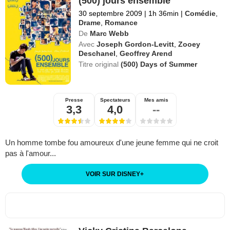
(500) jours ensemble
30 septembre 2009
|
1h 36min
|
Comédie
,
Drame
,
Romance
De
Marc Webb
Avec
Joseph Gordon-Levitt
,
Zooey
Deschanel
,
Geoffrey Arend
Titre original
(500) Days of Summer
Presse
Spectateurs
Mes amis
3,3
4,0
--
Un homme tombe fou amoureux d'une jeune femme qui ne croit
pas à l'amour...
VOIR SUR DISNEY
+