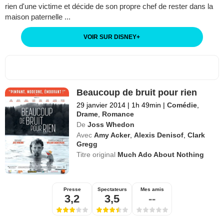
rien d'une victime et décide de son propre chef de rester dans la
maison paternelle ...
VOIR SUR DISNEY
+
Beaucoup de bruit pour rien
29 janvier 2014
|
1h 49min
|
Comédie
,
Drame
,
Romance
De
Joss Whedon
Avec
Amy Acker
,
Alexis Denisof
,
Clark
Gregg
Titre original
Much Ado About Nothing
Presse
Spectateurs
Mes amis
3,2
3,5
--