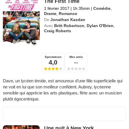
The First Time
1 février 2017
|
1h 35min
|
Comédie
,
Drame
,
Romance
De
Jonathan Kasdan
Avec
Britt Robertson
,
Dylan O'Brien
,
Craig Roberts
Spectateurs
Mes amis
4,0
--
Dave, un lycéen timide, est amoureux d'une fille superficielle qui
ne voit en lui que son meilleur confident. Aubrey, lycéenne
sensible qui apprécie les arts plastiques, flirte avec un musicien
plutôt égocentrique.
Une nuit à New York