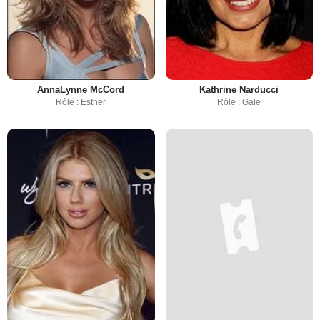
AnnaLynne McCord
Kathrine Narducci
Rôle : Esther
Rôle : Gale