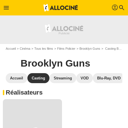
profil
menu
search
Accueil
Cinéma
Tous les films
Films Policier
Brooklyn Guns
Casting Brooklyn Guns
Brooklyn Guns
Accueil
Casting
Streaming
VOD
Blu-Ray, DVD
Réalisateurs