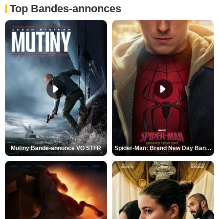
Top Bandes-annonces
Mutiny Bande-annonce VO STFR
Spider-Man: Brand New Day Bande-annonce VO STFR