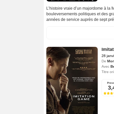
L’histoire vraie d’un majordome à la M
bouleversements politiques et des gr
années de service auprès de sept prés
Imita
28 janv
De
Mor
Avec
B
Titre or
Pres
3,