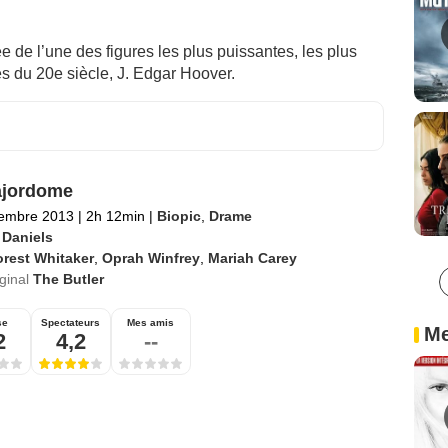
ée de l’une des figures les plus puissantes, les plus
s du 20e siècle, J. Edgar Hoover.
ajordome
tembre 2013
|
2h 12min
|
Biopic
,
Drame
 Daniels
rest Whitaker
,
Oprah Winfrey
,
Mariah Carey
iginal
The Butler
se
Spectateurs
Mes amis
Me
2
4,2
--