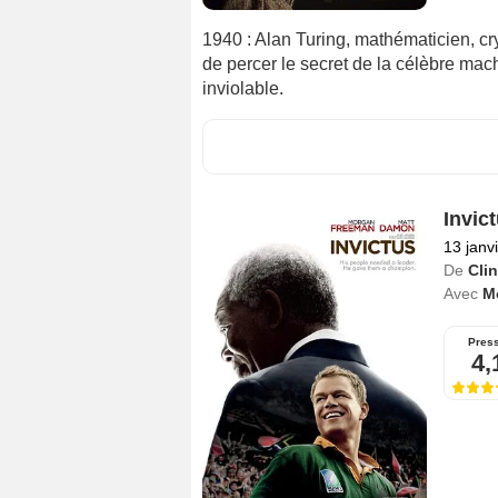
1940 : Alan Turing, mathématicien, c
de percer le secret de la célèbre ma
inviolable.
Invic
13 janv
De
Cli
Avec
M
Pres
4,