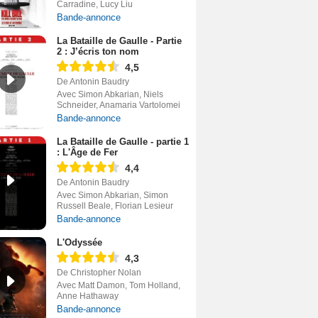
Carradine, Lucy Liu
Bande-annonce
La Bataille de Gaulle - Partie
2 : J’écris ton nom
4,5
De Antonin Baudry
Avec Simon Abkarian, Niels
Schneider, Anamaria Vartolomei
Bande-annonce
La Bataille de Gaulle - partie 1
: L'Âge de Fer
4,4
De Antonin Baudry
Avec Simon Abkarian, Simon
Russell Beale, Florian Lesieur
Bande-annonce
L'Odyssée
4,3
De Christopher Nolan
Avec Matt Damon, Tom Holland,
Anne Hathaway
Bande-annonce