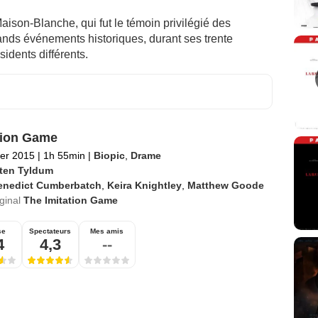
aison-Blanche, qui fut le témoin privilégié des
ands événements historiques, durant ses trente
idents différents.
tion Game
ier 2015
|
1h 55min
|
Biopic
,
Drame
ten Tyldum
enedict Cumberbatch
,
Keira Knightley
,
Matthew Goode
iginal
The Imitation Game
se
Spectateurs
Mes amis
4
4,3
--