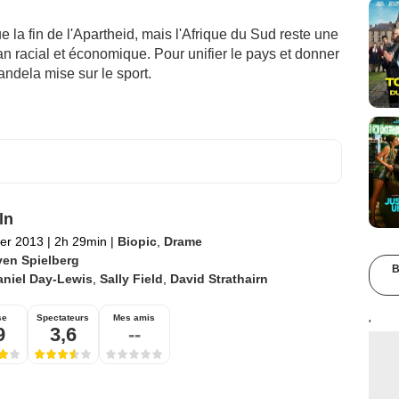
 la fin de l'Apartheid, mais l'Afrique du Sud reste une
an racial et économique. Pour unifier le pays et donner
andela mise sur le sport.
ln
ier 2013
|
2h 29min
|
Biopic
,
Drame
ven Spielberg
B
aniel Day-Lewis
,
Sally Field
,
David Strathairn
se
Spectateurs
Mes amis
'
9
3,6
--