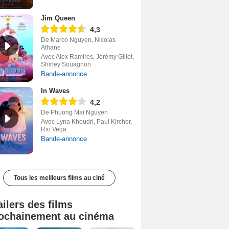
Jim Queen
4,3
De Marco Nguyen, Nicolas
Athane
Avec Alex Ramires, Jérémy Gillet,
Shirley Souagnon
Bande-annonce
In Waves
4,2
De Phuong Mai Nguyen
Avec Lyna Khoudri, Paul Kircher,
Rio Vega
Bande-annonce
Tous les meilleurs films au ciné
ailers des films
ochainement au cinéma
Tombé du ciel Bande-annonce VF
La fin d’Oak Street Bande-annonce VO STFR
Soudain Bande-annonce VF STFR