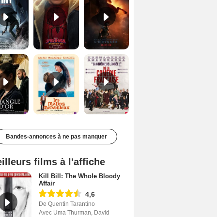
Le Triangle d'or Bande-annonce VF
Les Matins merveilleux Bande-annonce VF
De la Comédie-Française Teaser VF
Bandes-annonces à ne pas manquer
illeurs films à l'affiche
Kill Bill: The Whole Bloody
Affair
4,6
De Quentin Tarantino
Avec Uma Thurman, David