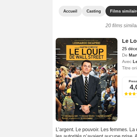
Accueil
Casting
Films similair
20 films simil
Le Lo
25 déc
De
Mar
Avec
L
Titre or
Pres
4,
L’argent. Le pouvoir. Les femmes. La d
les autorités n’avaient aucune prise.