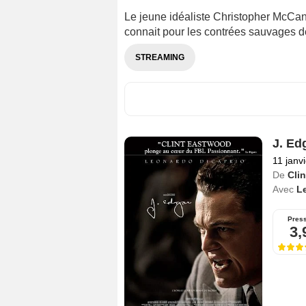
Le jeune idéaliste Christopher McCan
connait pour les contrées sauvages de
STREAMING
J. Ed
11 janv
De
Cli
Avec
L
Pres
3,