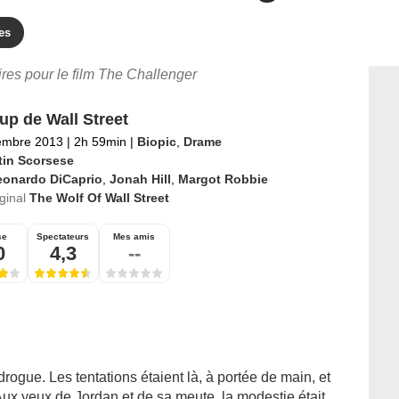
es
aires pour le film The Challenger
up de Wall Street
embre 2013
|
2h 59min
|
Biopic
,
Drame
tin Scorsese
eonardo DiCaprio
,
Jonah Hill
,
Margot Robbie
iginal
The Wolf Of Wall Street
se
Spectateurs
Mes amis
0
4,3
--
rogue. Les tentations étaient là, à portée de main, et
 Aux yeux de Jordan et de sa meute, la modestie était