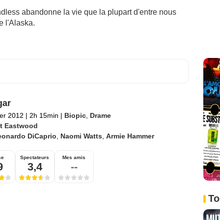
dless abandonne la vie que la plupart d'entre nous
 l'Alaska.
gar
ier 2012
|
2h 15min
|
Biopic
,
Drame
nt Eastwood
eonardo DiCaprio
,
Naomi Watts
,
Armie Hammer
se
Spectateurs
Mes amis
9
3,4
--
To