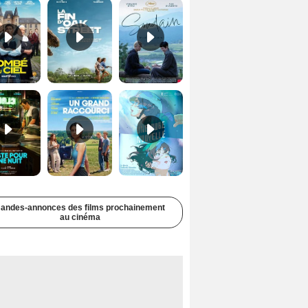
Juste pour une nuit Bande-annonce VO STFR
Un grand raccourci Bande-annonce VF
Une aube nouvelle Bande-annonce VO STFR
andes-annonces des films prochainement
au cinéma