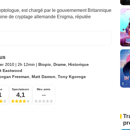
ryptologue, est chargé par le gouvernement Britannique
chine de cryptage allemande Enigma, réputée
tus
ier 2010
|
2h 12min
|
Biopic
,
Drame
,
Historique
nt Eastwood
organ Freeman
,
Matt Damon
,
Tony Kgoroge
se
Spectateurs
Mes amis
1
4,1
--
Tr
pr