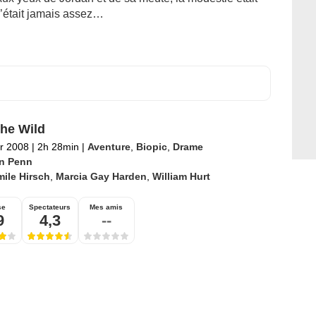
’était jamais assez…
The Wild
er 2008
|
2h 28min
|
Aventure
,
Biopic
,
Drame
n Penn
ile Hirsch
,
Marcia Gay Harden
,
William Hurt
se
Spectateurs
Mes amis
9
4,3
--