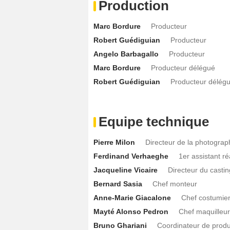
Production
Marc Bordure
Producteur
Robert Guédiguian
Producteur
Angelo Barbagallo
Producteur
Marc Bordure
Producteur délégué
Robert Guédiguian
Producteur délég
Equipe technique
Pierre Milon
Directeur de la photograp
Ferdinand Verhaeghe
1er assistant ré
Jacqueline Vicaire
Directeur du castin
Bernard Sasia
Chef monteur
Anne-Marie Giacalone
Chef costumie
Mayté Alonso Pedron
Chef maquilleur
Bruno Ghariani
Coordinateur de produ