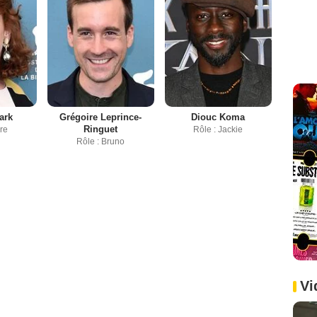
ark
Grégoire Leprince-
Diouc Koma
Ringuet
ore
Rôle : Jackie
Rôle : Bruno
Vi