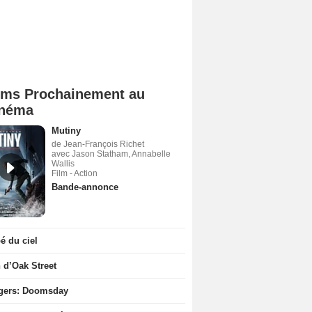
lms Prochainement au
néma
Mutiny
de Jean-François Richet
avec Jason Statham, Annabelle
Wallis
Film - Action
Bande-annonce
 du ciel
n d’Oak Street
gers: Doomsday