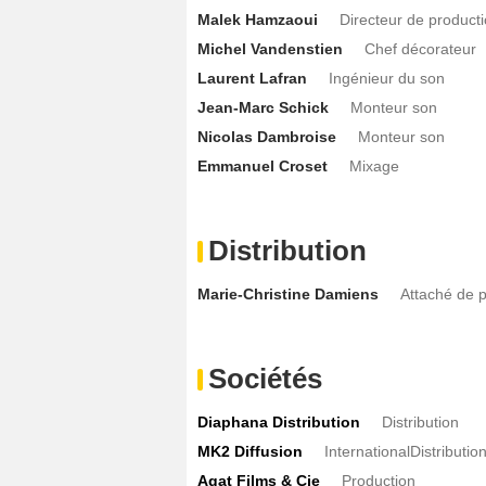
Malek Hamzaoui
Directeur de product
Michel Vandenstien
Chef décorateur
Laurent Lafran
Ingénieur du son
Jean-Marc Schick
Monteur son
Nicolas Dambroise
Monteur son
Emmanuel Croset
Mixage
Distribution
Marie-Christine Damiens
Attaché de 
Sociétés
Diaphana Distribution
Distribution
MK2 Diffusion
InternationalDistributio
Agat Films & Cie
Production