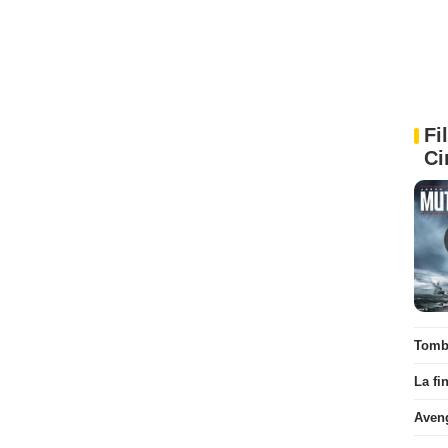
Fi
Ci
Tombé
La fi
Aven