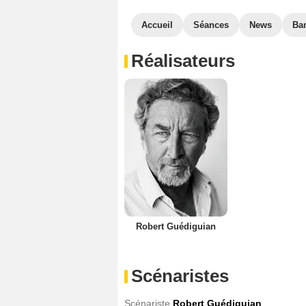
Accueil
Séances
News
Ba
Réalisateurs
Robert Guédiguian
Scénaristes
Scénariste
Robert Guédiguian