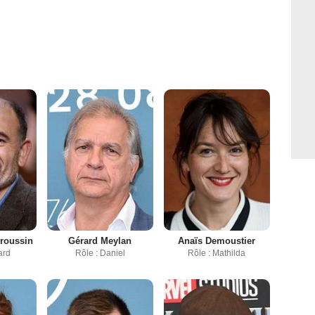
rroussin
Gérard Meylan
Anaïs Demoustier
ard
Rôle : Daniel
Rôle : Mathilda