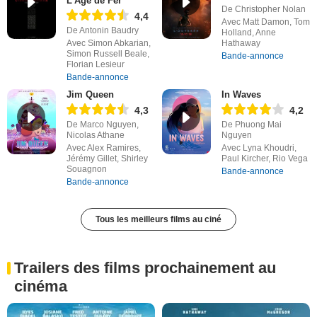
L'Âge de Fer
De Christopher Nolan
4,4
Avec Matt Damon, Tom
De Antonin Baudry
Holland, Anne
Avec Simon Abkarian,
Hathaway
Simon Russell Beale,
Bande-annonce
Florian Lesieur
Bande-annonce
Jim Queen
In Waves
4,3
4,2
De Marco Nguyen,
De Phuong Mai
Nicolas Athane
Nguyen
Avec Alex Ramires,
Avec Lyna Khoudri,
Jérémy Gillet, Shirley
Paul Kircher, Rio Vega
Souagnon
Bande-annonce
Bande-annonce
Tous les meilleurs films au ciné
Trailers des films prochainement au
cinéma