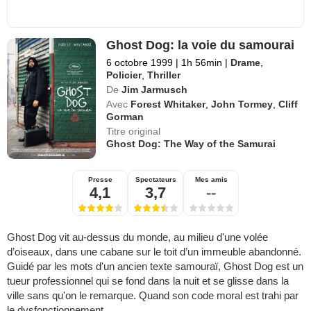
Ghost Dog: la voie du samourai
6 octobre 1999
|
1h 56min
|
Drame
,
Policier
,
Thriller
De
Jim Jarmusch
Avec
Forest Whitaker
,
John Tormey
,
Cliff
Gorman
Titre original
Ghost Dog: The Way of the Samurai
Presse
Spectateurs
Mes amis
4,1
3,7
--
Ghost Dog vit au-dessus du monde, au milieu d'une volée
d’oiseaux, dans une cabane sur le toit d’un immeuble abandonné.
Guidé par les mots d'un ancien texte samouraï, Ghost Dog est un
tueur professionnel qui se fond dans la nuit et se glisse dans la
ville sans qu'on le remarque. Quand son code moral est trahi par
le dysfonctionnement ...