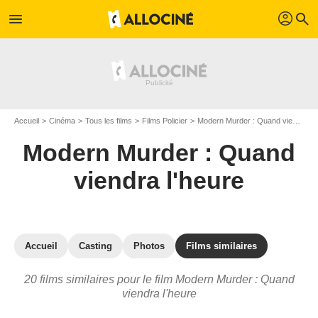
profil
menu
search
Accueil
Cinéma
Tous les films
Films Policier
Modern Murder : Quand viendra l'heure
Modern Murder : Quand
viendra l'heure
Accueil
Casting
Photos
Films similaires
20 films similaires pour le film Modern Murder : Quand
viendra l'heure