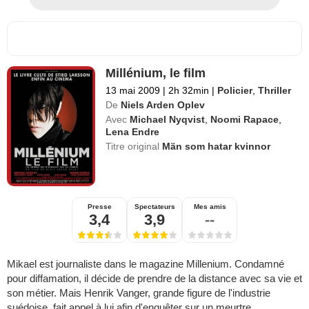
Millénium, le film
13 mai 2009
|
2h 32min
|
Policier
,
Thriller
De
Niels Arden Oplev
Avec
Michael Nyqvist
,
Noomi Rapace
,
Lena Endre
Titre original
Män som hatar kvinnor
Presse
Spectateurs
Mes amis
3,4
3,9
--
Mikael est journaliste dans le magazine Millenium. Condamné
pour diffamation, il décide de prendre de la distance avec sa vie et
son métier. Mais Henrik Vanger, grande figure de l'industrie
suédoise, fait appel à lui afin d'enquêter sur un meurtre...