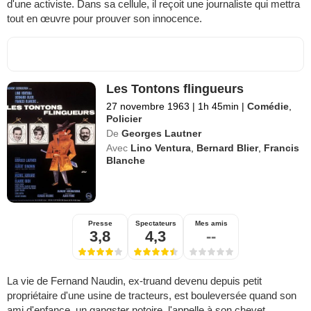
d'une activiste. Dans sa cellule, il reçoit une journaliste qui mettra
tout en œuvre pour prouver son innocence.
Les Tontons flingueurs
27 novembre 1963
|
1h 45min
|
Comédie
,
Policier
De
Georges Lautner
Avec
Lino Ventura
,
Bernard Blier
,
Francis
Blanche
Presse
Spectateurs
Mes amis
3,8
4,3
--
La vie de Fernand Naudin, ex-truand devenu depuis petit
propriétaire d'une usine de tracteurs, est bouleversée quand son
ami d'enfance, un gangster notoire, l'appelle à son chevet...