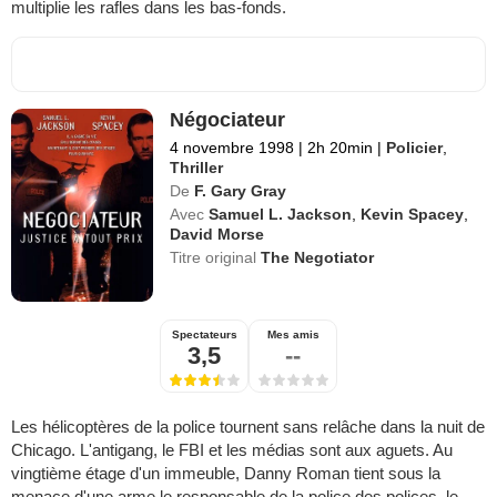
multiplie les rafles dans les bas-fonds.
Négociateur
4 novembre 1998
|
2h 20min
|
Policier
,
Thriller
De
F. Gary Gray
Avec
Samuel L. Jackson
,
Kevin Spacey
,
David Morse
Titre original
The Negotiator
Spectateurs
Mes amis
3,5
--
Les hélicoptères de la police tournent sans relâche dans la nuit de
Chicago. L'antigang, le FBI et les médias sont aux aguets. Au
vingtième étage d'un immeuble, Danny Roman tient sous la
menace d'une arme le responsable de la police des polices, le