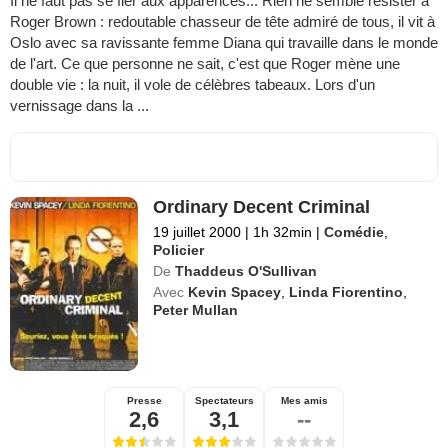
Il ne faut pas se fier aux apparences... Rien ne semble résister à
Roger Brown : redoutable chasseur de tête admiré de tous, il vit à
Oslo avec sa ravissante femme Diana qui travaille dans le monde
de l'art. Ce que personne ne sait, c'est que Roger mène une
double vie : la nuit, il vole de célèbres tabeaux. Lors d'un
vernissage dans la ...
Ordinary Decent Criminal
19 juillet 2000
|
1h 32min
|
Comédie
,
Policier
De
Thaddeus O'Sullivan
Avec
Kevin Spacey
,
Linda Fiorentino
,
Peter Mullan
Presse
Spectateurs
Mes amis
2,6
3,1
--