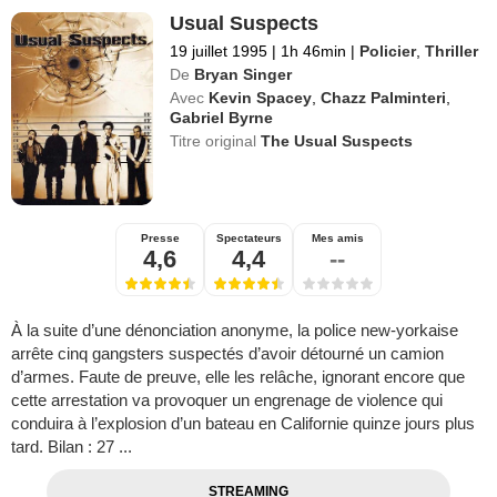
Usual Suspects
19 juillet 1995
|
1h 46min
|
Policier
,
Thriller
De
Bryan Singer
Avec
Kevin Spacey
,
Chazz Palminteri
,
Gabriel Byrne
Titre original
The Usual Suspects
Presse
Spectateurs
Mes amis
4,6
4,4
--
À la suite d’une dénonciation anonyme, la police new-yorkaise
arrête cinq gangsters suspectés d’avoir détourné un camion
d’armes. Faute de preuve, elle les relâche, ignorant encore que
cette arrestation va provoquer un engrenage de violence qui
conduira à l’explosion d’un bateau en Californie quinze jours plus
tard. Bilan : 27 ...
STREAMING