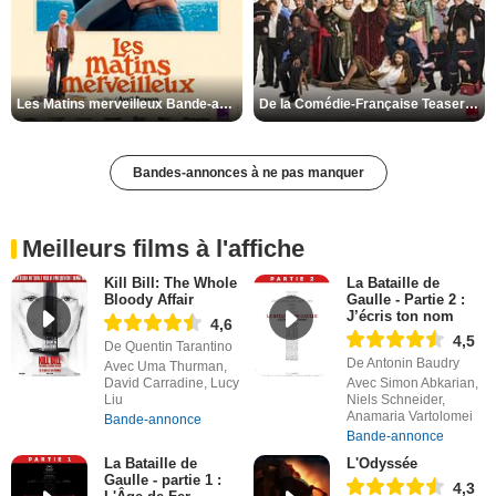
Les Matins merveilleux Bande-annonce VF
De la Comédie-Française Teaser VF
Bandes-annonces à ne pas manquer
Meilleurs films à l'affiche
Kill Bill: The Whole
La Bataille de
Bloody Affair
Gaulle - Partie 2 :
J’écris ton nom
4,6
4,5
De Quentin Tarantino
De Antonin Baudry
Avec Uma Thurman,
David Carradine, Lucy
Avec Simon Abkarian,
Liu
Niels Schneider,
Anamaria Vartolomei
Bande-annonce
Bande-annonce
La Bataille de
L'Odyssée
Gaulle - partie 1 :
4,3