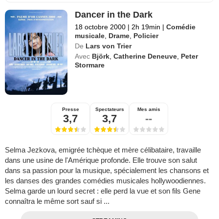
Dancer in the Dark
18 octobre 2000
|
2h 19min
|
Comédie
musicale
,
Drame
,
Policier
De
Lars von Trier
Avec
Björk
,
Catherine Deneuve
,
Peter
Stormare
Presse
Spectateurs
Mes amis
3,7
3,7
--
Selma Jezkova, emigrée tchèque et mère célibataire, travaille
dans une usine de l'Amérique profonde. Elle trouve son salut
dans sa passion pour la musique, spécialement les chansons et
les danses des grandes comédies musicales hollywoodiennes.
Selma garde un lourd secret : elle perd la vue et son fils Gene
connaîtra le même sort sauf si ...