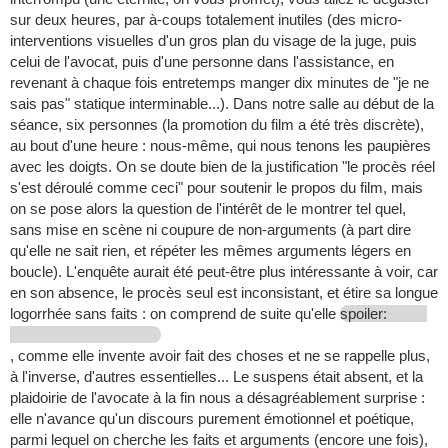
sur deux heures, par à-coups totalement inutiles (des micro-
interventions visuelles d'un gros plan du visage de la juge, puis
celui de l'avocat, puis d'une personne dans l'assistance, en
revenant à chaque fois entretemps manger dix minutes de "je ne
sais pas" statique interminable...). Dans notre salle au début de la
séance, six personnes (la promotion du film a été très discrète),
au bout d'une heure : nous-même, qui nous tenons les paupières
avec les doigts. On se doute bien de la justification "le procès réel
s'est déroulé comme ceci" pour soutenir le propos du film, mais
on se pose alors la question de l'intérêt de le montrer tel quel,
sans mise en scène ni coupure de non-arguments (à part dire
qu'elle ne sait rien, et répéter les mêmes arguments légers en
boucle). L'enquête aurait été peut-être plus intéressante à voir, car
en son absence, le procès seul est inconsistant, et étire sa longue
logorrhée sans faits : on comprend de suite qu'elle
spoiler:
, comme elle invente avoir fait des choses et ne se rappelle plus,
à l'inverse, d'autres essentielles... Le suspens était absent, et la
plaidoirie de l'avocate à la fin nous a désagréablement surprise :
elle n'avance qu'un discours purement émotionnel et poétique,
parmi lequel on cherche les faits et arguments (encore une fois),