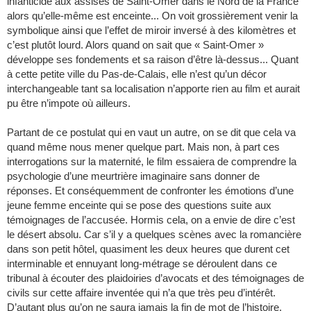
infanticide aux assises de Saint-Omer dans le Nord de la France
alors qu’elle-même est enceinte... On voit grossièrement venir la
symbolique ainsi que l’effet de miroir inversé à des kilomètres et
c’est plutôt lourd. Alors quand on sait que « Saint-Omer »
développe ses fondements et sa raison d’être là-dessus... Quant
à cette petite ville du Pas-de-Calais, elle n’est qu’un décor
interchangeable tant sa localisation n’apporte rien au film et aurait
pu être n’impote où ailleurs.
Partant de ce postulat qui en vaut un autre, on se dit que cela va
quand même nous mener quelque part. Mais non, à part ces
interrogations sur la maternité, le film essaiera de comprendre la
psychologie d’une meurtrière imaginaire sans donner de
réponses. Et conséquemment de confronter les émotions d’une
jeune femme enceinte qui se pose des questions suite aux
témoignages de l’accusée. Hormis cela, on a envie de dire c’est
le désert absolu. Car s’il y a quelques scènes avec la romancière
dans son petit hôtel, quasiment les deux heures que durent cet
interminable et ennuyant long-métrage se déroulent dans ce
tribunal à écouter des plaidoiries d’avocats et des témoignages de
civils sur cette affaire inventée qui n’a que très peu d’intérêt.
D’autant plus qu’on ne saura jamais la fin de mot de l’histoire.