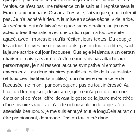
Venise, ce n’est pas une référence on le sait) et il représentera la
France aux prochains Oscars. Très vite, j’ai vu que ça ne collerait
pas. Je n’ai adhéré à rien. À la mise en scène sèche, vide, aride.
Au scénario qui m’a laissé de glace, sans émotion, au jeu des
acteurs très théâtrale, avec une diction qui m’a tout de suite
agacé, avec l’impression qu’ils récitent leurs textes. Du coup je
les ai tous trouvés peu convaincants, pas du tout crédibles, sauf
la jeune actrice qui jour l’accusée. Guslagie Malanda a un certain
charisme mais ça s’arrête là. Je ne me suis pas attaché aux
personnages, je n’ai ressenti aucune sympathie ni empathie
envers eux. Les deux histoires parallèles, celle de la journaliste
(et tous ces flashbacks inutiles), qui n’amène rien à celle de
l’accusée, ne m’ont, par conséquent, pas du tout intéressé. Au
final, un film trop sec, désincarné, qui ne m’a procuré aucune
émotion si ce n’est l’effroi devant le geste de la jeune mère (tirée
d’une histoire vraie). Je n’ai été ni bousculé ni dérangé. J’en
attendais beaucoup, je me suis ennuyé tout le long.Cela aurait ou
être passionnant, dommage. Pas du tout aimé donc…
17
6