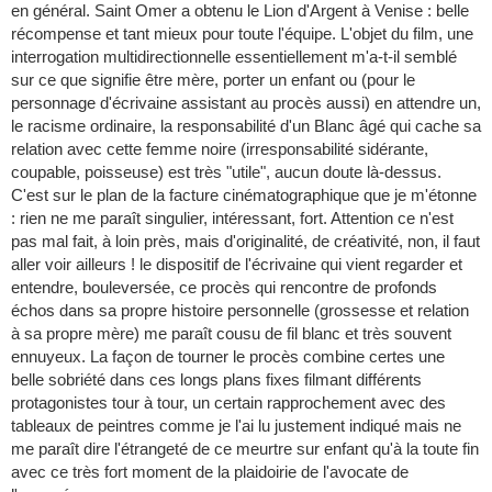
en général. Saint Omer a obtenu le Lion d'Argent à Venise : belle
récompense et tant mieux pour toute l'équipe. L'objet du film, une
interrogation multidirectionnelle essentiellement m'a-t-il semblé
sur ce que signifie être mère, porter un enfant ou (pour le
personnage d'écrivaine assistant au procès aussi) en attendre un,
le racisme ordinaire, la responsabilité d'un Blanc âgé qui cache sa
relation avec cette femme noire (irresponsabilité sidérante,
coupable, poisseuse) est très "utile", aucun doute là-dessus.
C'est sur le plan de la facture cinématographique que je m'étonne
: rien ne me paraît singulier, intéressant, fort. Attention ce n'est
pas mal fait, à loin près, mais d'originalité, de créativité, non, il faut
aller voir ailleurs ! le dispositif de l'écrivaine qui vient regarder et
entendre, bouleversée, ce procès qui rencontre de profonds
échos dans sa propre histoire personnelle (grossesse et relation
à sa propre mère) me paraît cousu de fil blanc et très souvent
ennuyeux. La façon de tourner le procès combine certes une
belle sobriété dans ces longs plans fixes filmant différents
protagonistes tour à tour, un certain rapprochement avec des
tableaux de peintres comme je l'ai lu justement indiqué mais ne
me paraît dire l'étrangeté de ce meurtre sur enfant qu'à la toute fin
avec ce très fort moment de la plaidoirie de l'avocate de