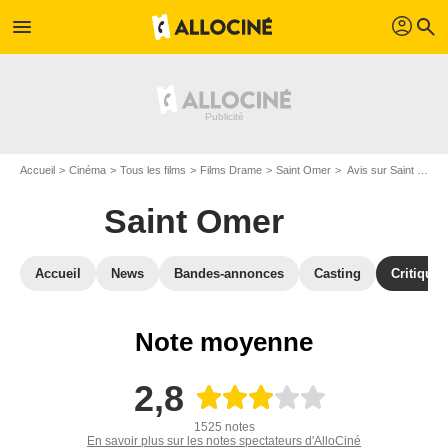
profil
menu
search
Accueil
Cinéma
Tous les films
Films Drame
Saint Omer
Avis sur Saint Omer
Saint Omer
Accueil
News
Bandes-annonces
Casting
Critiques
Note moyenne
2,8
1525 notes
En savoir plus sur les notes spectateurs d'AlloCiné