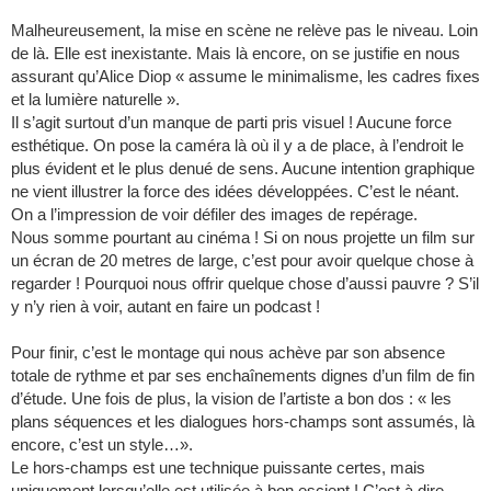
Malheureusement, la mise en scène ne relève pas le niveau. Loin
de là. Elle est inexistante. Mais là encore, on se justifie en nous
assurant qu’Alice Diop « assume le minimalisme, les cadres fixes
et la lumière naturelle ».
Il s’agit surtout d’un manque de parti pris visuel ! Aucune force
esthétique. On pose la caméra là où il y a de place, à l’endroit le
plus évident et le plus denué de sens. Aucune intention graphique
ne vient illustrer la force des idées développées. C’est le néant.
On a l’impression de voir défiler des images de repérage.
Nous somme pourtant au cinéma ! Si on nous projette un film sur
un écran de 20 metres de large, c’est pour avoir quelque chose à
regarder ! Pourquoi nous offrir quelque chose d’aussi pauvre ? S’il
y n’y rien à voir, autant en faire un podcast !
Pour finir, c’est le montage qui nous achève par son absence
totale de rythme et par ses enchaînements dignes d’un film de fin
d’étude. Une fois de plus, la vision de l’artiste a bon dos : « les
plans séquences et les dialogues hors-champs sont assumés, là
encore, c’est un style…».
Le hors-champs est une technique puissante certes, mais
uniquement lorsqu’elle est utilisée à bon escient ! C’est à dire,