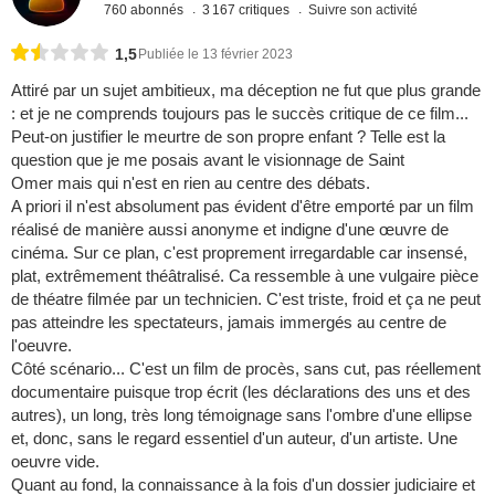
760 abonnés
3 167 critiques
Suivre son activité
1,5
Publiée le 13 février 2023
Attiré par un sujet ambitieux, ma déception ne fut que plus grande
: et je ne comprends toujours pas le succès critique de ce film...
Peut-on justifier le meurtre de son propre enfant ? Telle est la
question que je me posais avant le visionnage de Saint
Omer mais qui n'est en rien au centre des débats.
A priori il n'est absolument pas évident d'être emporté par un film
réalisé de manière aussi anonyme et indigne d'une œuvre de
cinéma. Sur ce plan, c'est proprement irregardable car insensé,
plat, extrêmement théâtralisé. Ca ressemble à une vulgaire pièce
de théatre filmée par un technicien. C'est triste, froid et ça ne peut
pas atteindre les spectateurs, jamais immergés au centre de
l'oeuvre.
Côté scénario... C'est un film de procès, sans cut, pas réellement
documentaire puisque trop écrit (les déclarations des uns et des
autres), un long, très long témoignage sans l'ombre d'une ellipse
et, donc, sans le regard essentiel d'un auteur, d'un artiste. Une
oeuvre vide.
Quant au fond, la connaissance à la fois d'un dossier judiciaire et