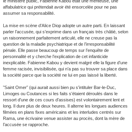
le ministère public, Fabienne Kabou était une menteuse, une
affabulatrice qui prétendait avoir été ensorcelée pour ne pas
assumer sa responsabilité.
La mise en scène d’Alice Diop adopte un autre parti. En laissant
parler l’accusée, qui s’exprime dans un français très châtié, selon
un raisonnement parfaitement articulé, elle ne creuse pas la
question de la maladie psychiatrique et de l’irresponsabilité
pénale. Elle passe beaucoup de temps sur l’enquête de
personnalité et y cherche l’explication de cet infanticide
inexplicable. Fabienne Kabou y devient malgré elle la figure d’une
femme racisée, invisibilisée, qui n’a pas su trouver sa place dans
la société parce que la société ne lui en pas laissé la liberté.
"Saint Omer" (qui aurait aussi bien pu s’intituler Bar-le-Duc,
Limoges ou Coutances si les faits s’étaient déroulés dans le
ressort d’une de ces cours d’assises) est volontairement lent et
long. Il dure plus de deux heures. Il alterne les longues audiences
filmées en plans fixes américains et les interludes centrés sur
Rama, une écrivaine venue assister au procès, dont la mère de
l’accusée se rapproche.