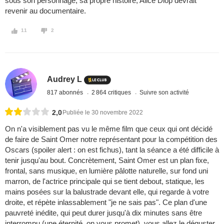
sous son personnage, sa propre histoire, Alice Diop devrait
revenir au documentaire.
11
2
Audrey L
817 abonnés
2 864 critiques
Suivre son activité
2,0
Publiée le 30 novembre 2022
On n'a visiblement pas vu le même film que ceux qui ont décidé
de faire de Saint Omer notre représentant pour la compétition des
Oscars (spoiler alert : on est fichus), tant la séance a été difficile à
tenir jusqu'au bout. Concrètement, Saint Omer est un plan fixe,
frontal, sans musique, en lumière pâlotte naturelle, sur fond uni
marron, de l'actrice principale qui se tient debout, statique, les
mains posées sur la balustrade devant elle, qui regarde à votre
droite, et répète inlassablement "je ne sais pas". Ce plan d'une
pauvreté inédite, qui peut durer jusqu'à dix minutes sans être
interrompu (une éternité, on vous promet), vous allez le déguster