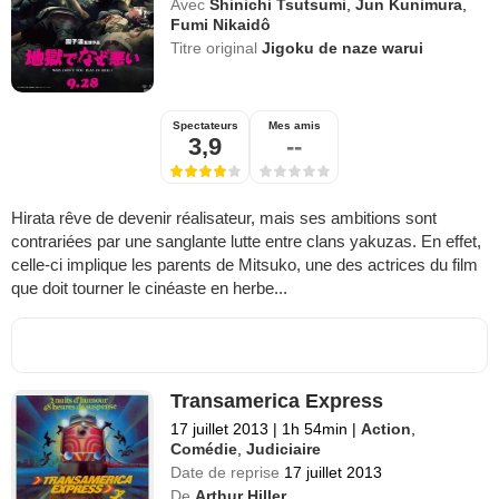
Avec
Shinichi Tsutsumi
,
Jun Kunimura
,
Fumi Nikaidô
Titre original
Jigoku de naze warui
Spectateurs
Mes amis
3,9
--
Hirata rêve de devenir réalisateur, mais ses ambitions sont
contrariées par une sanglante lutte entre clans yakuzas. En effet,
celle-ci implique les parents de Mitsuko, une des actrices du film
que doit tourner le cinéaste en herbe...
Transamerica Express
17 juillet 2013
|
1h 54min
|
Action
,
Comédie
,
Judiciaire
Date de reprise
17 juillet 2013
De
Arthur Hiller