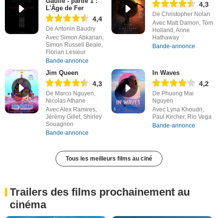
Gaulle - partie 1 :
4,3
L'Âge de Fer
De Christopher Nolan
4,4
Avec Matt Damon, Tom
De Antonin Baudry
Holland, Anne
Avec Simon Abkarian,
Hathaway
Simon Russell Beale,
Bande-annonce
Florian Lesieur
Bande-annonce
Jim Queen
In Waves
4,3
4,2
De Marco Nguyen,
De Phuong Mai
Nicolas Athane
Nguyen
Avec Alex Ramires,
Avec Lyna Khoudri,
Jérémy Gillet, Shirley
Paul Kircher, Rio Vega
Souagnon
Bande-annonce
Bande-annonce
Tous les meilleurs films au ciné
Trailers des films prochainement au
cinéma