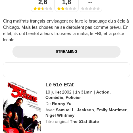
2,6
1,8
--
Cinq malfrats français envisagent de faire le braquage du siècle à
Chicago. Mais les choses ne se déroulent pas comme prévu. En
effet, ils ont bientôt à leurs trousses la mafia, le FBI, et la police
locale...
STREAMING
Le 51e Etat
10 juillet 2002
|
1h 31min
|
Action
,
Comédie
,
Policier
De
Ronny Yu
Avec
Samuel L. Jackson
,
Emily Mortimer
,
Nigel Whitmey
Titre original
The 51st State