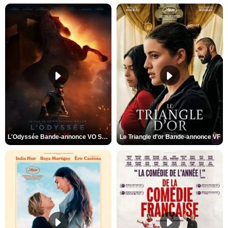
L'Odyssée Bande-annonce VO STFR
Le Triangle d'or Bande-annonce VF