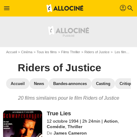
profil
menu
search
Accueil
Cinéma
Tous les films
Films Thriller
Riders of Justice
Les films similaires à "Riders of Justice"
Riders of Justice
Accueil
News
Bandes-annonces
Casting
Critiques
20 films similaires pour le film Riders of Justice
True Lies
12 octobre 1994
|
2h 24min
|
Action
,
Comédie
,
Thriller
De
James Cameron