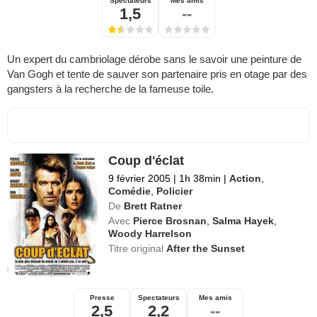
Spectateurs
Mes amis
1,5
--
Un expert du cambriolage dérobe sans le savoir une peinture de
Van Gogh et tente de sauver son partenaire pris en otage par des
gangsters à la recherche de la fameuse toile.
Coup d'éclat
9 février 2005
|
1h 38min
|
Action
,
Comédie
,
Policier
De
Brett Ratner
Avec
Pierce Brosnan
,
Salma Hayek
,
Woody Harrelson
Titre original
After the Sunset
Presse
Spectateurs
Mes amis
2,5
2,2
--