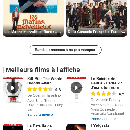
Les Matins merveilleux Bande-annonce VF
De la Comédie-Française Teaser VF
Bandes-annonces à ne pas manquer
Meilleurs films à l'affiche
Kill Bill: The Whole
La Bataille de
Bloody Affair
Gaulle - Partie 2 :
J’écris ton nom
4,6
4,5
De Quentin Tarantino
De Antonin Baudry
Avec Uma Thurman,
David Carradine, Lucy
Avec Simon Abkarian,
Liu
Niels Schneider,
Anamaria Vartolomei
Bande-annonce
Bande-annonce
La Bataille de
L'Odyssée