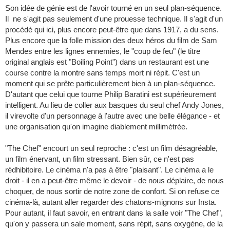
Son idée de génie est de l'avoir tourné en un seul plan-séquence.
Il ne s'agit pas seulement d'une prouesse technique. Il s'agit d'un
procédé qui ici, plus encore peut-être que dans 1917, a du sens.
Plus encore que la folle mission des deux héros du film de Sam
Mendes entre les lignes ennemies, le "coup de feu" (le titre
original anglais est "Boiling Point") dans un restaurant est une
course contre la montre sans temps mort ni répit. C'est un
moment qui se prête particulièrement bien à un plan-séquence.
D'autant que celui que tourne Philip Baratini est supérieurement
intelligent. Au lieu de coller aux basques du seul chef Andy Jones,
il virevolte d'un personnage à l'autre avec une belle élégance - et
une organisation qu'on imagine diablement millimétrée.
"The Chef" encourt un seul reproche : c'est un film désagréable,
un film énervant, un film stressant. Bien sûr, ce n'est pas
rédhibitoire. Le cinéma n'a pas à être "plaisant". Le cinéma a le
droit - il en a peut-être même le devoir - de nous déplaire, de nous
choquer, de nous sortir de notre zone de confort. Si on refuse ce
cinéma-là, autant aller regarder des chatons-mignons sur Insta.
Pour autant, il faut savoir, en entrant dans la salle voir "The Chef",
qu'on y passera un sale moment, sans répit, sans oxygène, de la