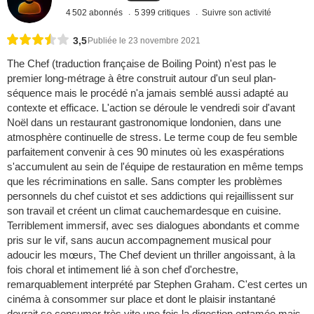
4 502 abonnés
5 399 critiques
Suivre son activité
3,5
Publiée le 23 novembre 2021
The Chef (traduction française de Boiling Point) n'est pas le
premier long-métrage à être construit autour d'un seul plan-
séquence mais le procédé n'a jamais semblé aussi adapté au
contexte et efficace. L'action se déroule le vendredi soir d'avant
Noël dans un restaurant gastronomique londonien, dans une
atmosphère continuelle de stress. Le terme coup de feu semble
parfaitement convenir à ces 90 minutes où les exaspérations
s'accumulent au sein de l'équipe de restauration en même temps
que les récriminations en salle. Sans compter les problèmes
personnels du chef cuistot et ses addictions qui rejaillissent sur
son travail et créent un climat cauchemardesque en cuisine.
Terriblement immersif, avec ses dialogues abondants et comme
pris sur le vif, sans aucun accompagnement musical pour
adoucir les mœurs, The Chef devient un thriller angoissant, à la
fois choral et intimement lié à son chef d'orchestre,
remarquablement interprété par Stephen Graham. C'est certes un
cinéma à consommer sur place et dont le plaisir instantané
devrait se consumer très vite une fois la digestion entamée mais