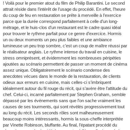
! Voilà pour le premier atout du film de Philip Barantini. Le second
attrait réside dans l’intérêt de l’usage du procédé. En effet, l’heure
du coup de feu en restauration se prête à merveille à l’exercice
parce que la durée correspond parfaitement à celle d’un long-
métrage, et le huis-clos d’un restaurant est le cadre quasi idéal
pour trouver le rythme parfait pour ce genre d’exercice. Hormis
un ou deux moments un peu plus faibles et une ambiance
lumineuse un peu trop sombre, c’est un coup de maître réussi par
le réalisateur anglais. Le rythme intense du travail en cuisine, le
stress omniprésent, et évidemment les nombreuses péripéties
ajoutées au scénario permettent de passer un moment de cinéma
assez unique. Obligatoirement le scénario condense des
anecdotes vécues dans le monde de la restauration, de clients
odieux aux erreurs en cuisine, mais celles-ci s’imbriquent
idéalement autour du fil rouge du récit, qui s’avère être l’attitude du
chef. Celui-ci, incarné parfaitement par Stephen Graham, semble
dépassé par les évènements sans que l’on sache vraiment les
causes de ses tourments, qui sont révélés progressivement tout
au long du récit. Les seconds rôles sont malheureusement
beaucoup moins intéressants, hormis la sous-cheffe interprétée
par Vinette Robinson, bluffante. Au final, l’épatant procédé du