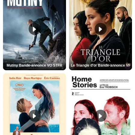
Mutiny Bande-annonce VO STFR
Le Triangle d'or Bande-annonce VF