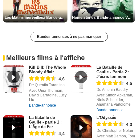
Les Matins merveilleux Bande-annonce VF
Home stories Bande-annonce VO STFR
Bandes-annonces à ne pas manquer
Meilleurs films à l'affiche
Kill Bill: The Whole
La Bataille de
Bloody Affair
Gaulle - Partie 2 :
J’écris ton nom
4,6
4,5
De Quentin Tarantino
De Antonin Baudry
Avec Uma Thurman,
David Carradine, Lucy
Avec Simon Abkarian,
Liu
Niels Schneider,
Anamaria Vartolomei
Bande-annonce
Bande-annonce
La Bataille de
L'Odyssée
Gaulle - partie 1 :
4,3
L'Âge de Fer
De Christopher Nolan
4,4
Avec Matt Damon, Tom