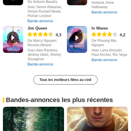
De Antonin Baudry
Holland, Anne
Avec Simon Abkarian,
Hathaway
Simon Russell Beale,
Bande-annonce
Florian Lesieur
Bande-annonce
Jim Queen
In Waves
4,3
4,2
De Marco Nguyen,
De Phuong Mai
Nicolas Athane
Nguyen
Avec Alex Ramires,
Avec Lyna Khoudri,
Jérémy Gillet, Shirley
Paul Kircher, Rio Vega
Souagnon
Bande-annonce
Bande-annonce
Tous les meilleurs films au ciné
Bandes-annonces les plus récentes