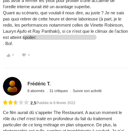
pas avoir à fermer les yeux pour profiter d'une accalmie de
l'oreille interne aurait été un avantage superbe.
Quant au scénario, que voulait-il nous dire, au juste ? Je ne sais
pas quoi retirer de cette heure et demie laborieuse (à part, je le
redis, les performances notamment celles de Vinette Robinson,
Lauryn Ajufo et Ray Panthaki), si ce n'est que le climax de l'action
est atteint
spoiler:
. Bof.
5
4
Frédéric T.
8 abonnés
31 critiques
Suivre son activité
2,5
Publiée le 8 février 2022
Ce film aurait dû s'appeler The Restaurant. A aucun moment le
rôle du chef n'est traité en profondeur du fait du traitement
particulier de ce long métrage en plan séquence. De plus, la
photographie est nulle, sombre et tremblotante à souhait. Je n'ai