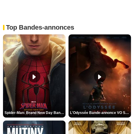
Top Bandes-annonces
Spider-Man: Brand New Day Bande-annonce VO STFR
L'Odyssée Bande-annonce VO STFR