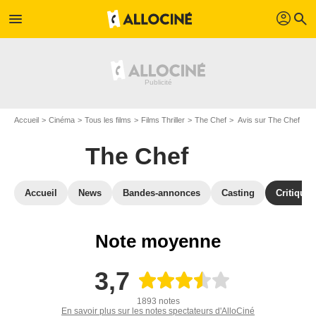
profil
menu
search
Accueil
Cinéma
Tous les films
Films Thriller
The Chef
Avis sur The Chef
The Chef
Accueil
News
Bandes-annonces
Casting
Critiques
Note moyenne
3,7
1893 notes
En savoir plus sur les notes spectateurs d'AlloCiné