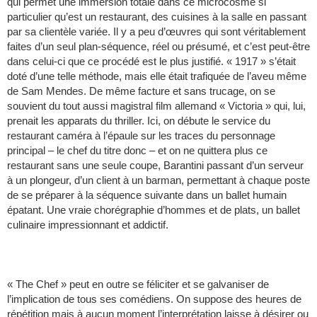
qui permet une immersion totale dans ce microcosme si
particulier qu’est un restaurant, des cuisines à la salle en passant
par sa clientèle variée. Il y a peu d’œuvres qui sont véritablement
faites d’un seul plan-séquence, réel ou présumé, et c’est peut-être
dans celui-ci que ce procédé est le plus justifié. « 1917 » s’était
doté d’une telle méthode, mais elle était trafiquée de l’aveu même
de Sam Mendes. De même facture et sans trucage, on se
souvient du tout aussi magistral film allemand « Victoria » qui, lui,
prenait les apparats du thriller. Ici, on débute le service du
restaurant caméra à l’épaule sur les traces du personnage
principal – le chef du titre donc – et on ne quittera plus ce
restaurant sans une seule coupe, Barantini passant d’un serveur
à un plongeur, d’un client à un barman, permettant à chaque poste
de se préparer à la séquence suivante dans un ballet humain
épatant. Une vraie chorégraphie d’hommes et de plats, un ballet
culinaire impressionnant et addictif.
« The Chef » peut en outre se féliciter et se galvaniser de
l’implication de tous ses comédiens. On suppose des heures de
répétition mais à aucun moment l’interprétation laisse à désirer ou