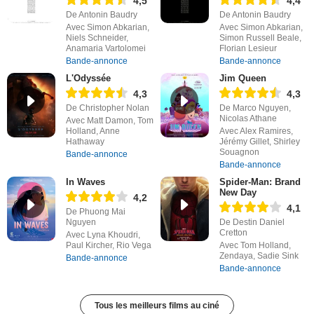
4,5
4,4
De Antonin Baudry
De Antonin Baudry
Avec Simon Abkarian,
Avec Simon Abkarian,
Niels Schneider,
Simon Russell Beale,
Anamaria Vartolomei
Florian Lesieur
Bande-annonce
Bande-annonce
L'Odyssée
Jim Queen
4,3
4,3
De Christopher Nolan
De Marco Nguyen,
Nicolas Athane
Avec Matt Damon, Tom
Holland, Anne
Avec Alex Ramires,
Hathaway
Jérémy Gillet, Shirley
Souagnon
Bande-annonce
Bande-annonce
In Waves
Spider-Man: Brand
New Day
4,2
4,1
De Phuong Mai
Nguyen
De Destin Daniel
Cretton
Avec Lyna Khoudri,
Paul Kircher, Rio Vega
Avec Tom Holland,
Zendaya, Sadie Sink
Bande-annonce
Bande-annonce
Tous les meilleurs films au ciné