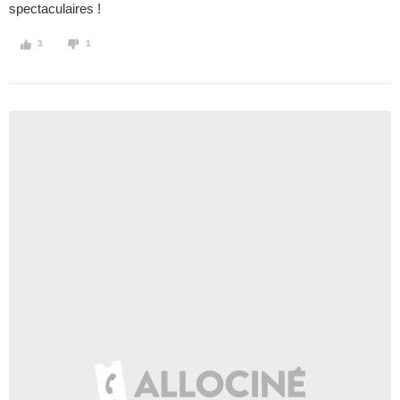
spectaculaires !
3
1