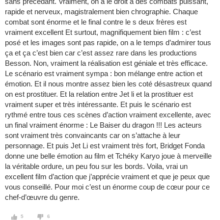
sans précédant. Vraiment, on a le droit a des combats puissant,
rapide et nerveux, magistralement bien chrographie. Chaque
combat sont énorme et le final contre le s deux frères est
vraiment excellent Et surtout, magnifiquement bien film : c’est
posé et les images sont pas rapide, on a le temps d’admirer tous
ça et ça c’est bien car c’est assez rare dans les productions
Besson. Non, vraiment la réalisation est géniale et très efficace.
Le scénario est vraiment sympa : bon mélange entre action et
émotion. Et il nous montre assez bien les coté désastreux quand
on est prostituer. Et la relation entre Jet li et la prostituer est
vraiment super et très intéressante. Et puis le scénario est
rythmé entre tous ces scènes d’action vraiment excellente, avec
un final vraiment énorme : Le Baiser du dragon !!! Les acteurs
sont vraiment très convaincants car on s’attache à leur
personnage. Et puis Jet Li est vraiment très fort, Bridget Fonda
donne une belle émotion au film et Tchéky Karyo joue à merveille
la véritable ordure, un peu fou sur les bords. Voila, vrai un
excellent film d’action que j’apprécie vraiment et que je peux que
vous conseillé. Pour moi c’est un énorme coup de cœur pour ce
chef-d’œuvre du genre.
5
6