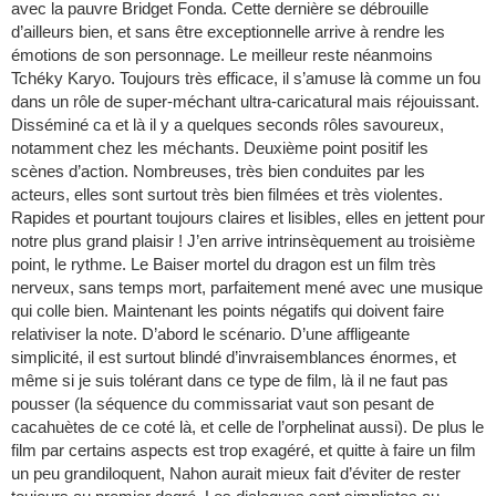
avec la pauvre Bridget Fonda. Cette dernière se débrouille
d’ailleurs bien, et sans être exceptionnelle arrive à rendre les
émotions de son personnage. Le meilleur reste néanmoins
Tchéky Karyo. Toujours très efficace, il s’amuse là comme un fou
dans un rôle de super-méchant ultra-caricatural mais réjouissant.
Disséminé ca et là il y a quelques seconds rôles savoureux,
notamment chez les méchants. Deuxième point positif les
scènes d’action. Nombreuses, très bien conduites par les
acteurs, elles sont surtout très bien filmées et très violentes.
Rapides et pourtant toujours claires et lisibles, elles en jettent pour
notre plus grand plaisir ! J’en arrive intrinsèquement au troisième
point, le rythme. Le Baiser mortel du dragon est un film très
nerveux, sans temps mort, parfaitement mené avec une musique
qui colle bien. Maintenant les points négatifs qui doivent faire
relativiser la note. D’abord le scénario. D’une affligeante
simplicité, il est surtout blindé d’invraisemblances énormes, et
même si je suis tolérant dans ce type de film, là il ne faut pas
pousser (la séquence du commissariat vaut son pesant de
cacahuètes de ce coté là, et celle de l’orphelinat aussi). De plus le
film par certains aspects est trop exagéré, et quitte à faire un film
un peu grandiloquent, Nahon aurait mieux fait d’éviter de rester