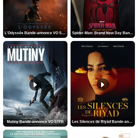
L'Odyssée Bande-annonce VO STFR
Spider-Man: Brand New Day Bande-annonce VO STFR
Mutiny Bande-annonce VO STFR
Les Silences de Riyad Bande-annonce VO STFR