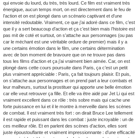
qui envoie du lourd, du très, très lourd. Ce film est vraiment très
énergique, aucun temps mort, on est directement dans le feu de
l’action et on est plongé dans un scénario captivant et d’une
intensité redoutable. Vraiment, ce que j’ai adoré dans ce film, c’est
que il y a sert beaucoup d’action et ça c’est bien mais l’histoire est
pas mit de coté et surtout, on s’attache aux personnages (ou pas
car le méchant est une véritable ordure de premier) mais il y a
une certains émotion dans le film, une certains détermination
avec de bon moment de bravoure que on ne trouve pas dans
tous les films d’action et ça j’ai vraiment bien aimée. Car, on est
plongé dans cette cours poursuite dans Paris, ça c’est un petit
plus vraiment appréciable : Paris, ça fait toujours plaisir. Et puis,
on s’attache aux personnages et on prend part a leur combats et
leur malheurs, surtout la prostituer qui apporte une belle émotion
car elle veut retrouver ça fille. Et elle va être aidé par Jet Li qui est
vraiment excellent dans ce rôle : très sobre mais qui cache une
forte puissance en lui et il le montre à merveille dans les scènes
de combat. Il est vraiment très fort : on dirait Bruce Lee tellement
il est rapide et puissant dans les combat : juste incroyable : un de
ces meilleur rôle. Et en parlent des scènes d’action, elles sont
juste époustouflante et vraiment impressionnante : d’une efficacité