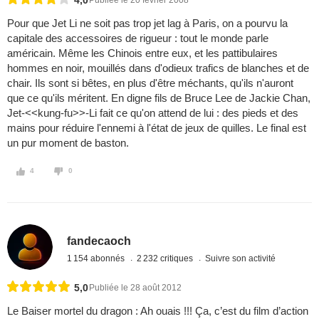
4,0
Publiée le 20 février 2008
Pour que Jet Li ne soit pas trop jet lag à Paris, on a pourvu la
capitale des accessoires de rigueur : tout le monde parle
américain. Même les Chinois entre eux, et les pattibulaires
hommes en noir, mouillés dans d'odieux trafics de blanches et de
chair. Ils sont si bêtes, en plus d'être méchants, qu'ils n'auront
que ce qu'ils méritent. En digne fils de Bruce Lee de Jackie Chan,
Jet-<<kung-fu>>-Li fait ce qu'on attend de lui : des pieds et des
mains pour réduire l'ennemi à l'état de jeux de quilles. Le final est
un pur moment de baston.
4
0
fandecaoch
1 154 abonnés
2 232 critiques
Suivre son activité
5,0
Publiée le 28 août 2012
Le Baiser mortel du dragon : Ah ouais !!! Ça, c’est du film d’action