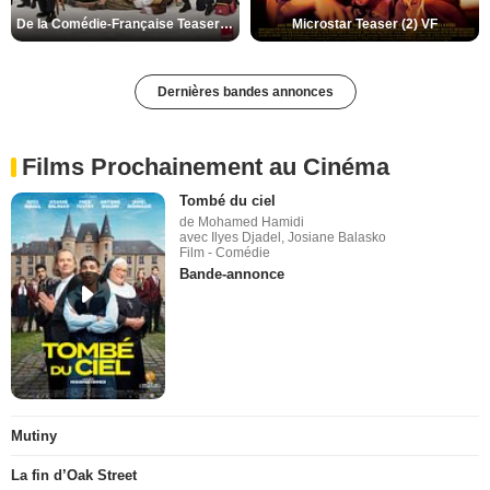
De la Comédie-Française Teaser (3) VF
Microstar Teaser (2) VF
Dernières bandes annonces
Films Prochainement au Cinéma
Tombé du ciel
de Mohamed Hamidi
avec Ilyes Djadel, Josiane Balasko
Film - Comédie
Bande-annonce
Mutiny
La fin d’Oak Street