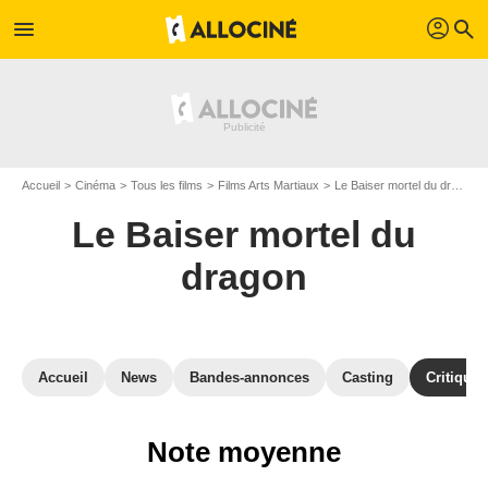
profil
menu
search
Accueil
Cinéma
Tous les films
Films Arts Martiaux
Le Baiser mortel du dragon
Le Baiser mortel du
dragon
Accueil
News
Bandes-annonces
Casting
Critiques
Note moyenne