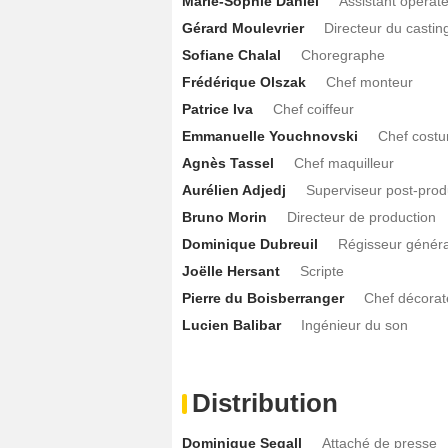
Marie-Sophie Daniel
Assistant opérat
Gérard Moulevrier
Directeur du castin
Sofiane Chalal
Choregraphe
Frédérique Olszak
Chef monteur
Patrice Iva
Chef coiffeur
Emmanuelle Youchnovski
Chef costu
Agnès Tassel
Chef maquilleur
Aurélien Adjedj
Superviseur post-prod
Bruno Morin
Directeur de production
Dominique Dubreuil
Régisseur généra
Joëlle Hersant
Scripte
Pierre du Boisberranger
Chef décorat
Lucien Balibar
Ingénieur du son
Distribution
Dominique Segall
Attaché de presse