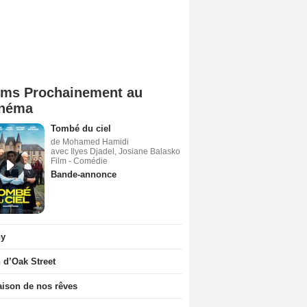
lms Prochainement au
néma
Tombé du ciel
de Mohamed Hamidi
avec Ilyes Djadel, Josiane Balasko
Film - Comédie
Bande-annonce
ny
n d’Oak Street
ison de nos rêves