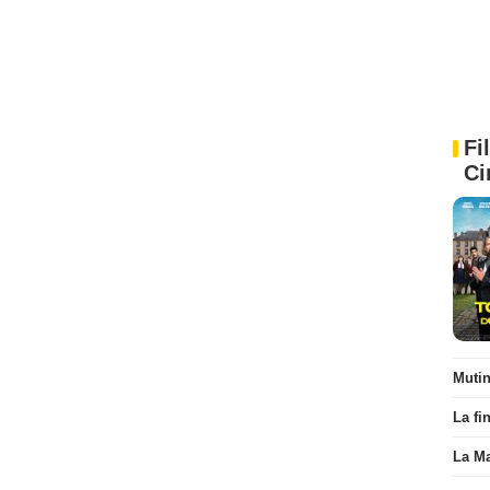
Fi
Ci
Muti
La fi
La Ma