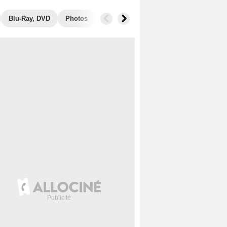
Blu-Ray, DVD
Photos
Secrets de tournage
Box Office