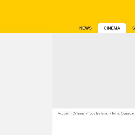
NEWS
CINÉMA
S
Accueil
Cinéma
Tous les films
Films Comédie