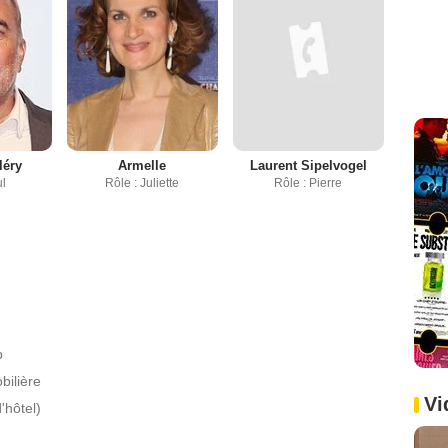
léry
Armelle
Laurent Sipelvogel
ul
Rôle : Juliette
Rôle : Pierre
b
bilière
Vi
'hôtel)