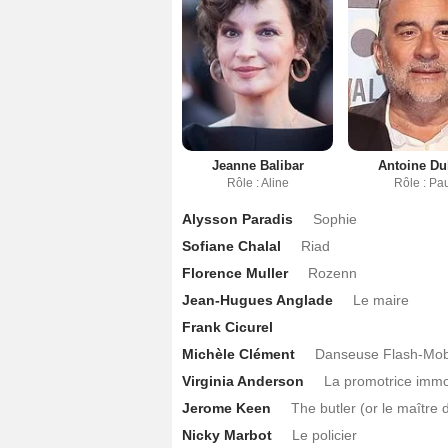
Jeanne Balibar
Antoine Du
Rôle : Aline
Rôle : Pa
Alysson Paradis
Sophie
Sofiane Chalal
Riad
Florence Muller
Rozenn
Jean-Hugues Anglade
Le maire
Frank Cicurel
Michèle Clément
Danseuse Flash-Mo
Virginia Anderson
La promotrice immo
Jerome Keen
The butler (or le maître d
Nicky Marbot
Le policier