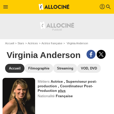
profil
menu
search
Accueil
Stars
Actrices
Actrice française
Virginia Anderson
Virginia Anderson
Accueil
Filmographie
Streaming
VOD, DVD
Métiers
Actrice
,
Superviseur post-
production
,
Coordinateur Post-
Production
plus
Nationalité
Française