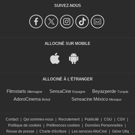
SUIVEZ-NOUS
ALLOCINÉ SUR MOBILE
ALLOCINÉ À L'ÉTRANGER
Filmstarts
SensaCine
Beyazperde
Allemagne
Espagne
Turquie
AdoroCinema
Sensacine México
Brésil
Mexique
Contact
|
Qui sommes-nous
|
Recrutement
|
Publicité
|
CGU
|
CGV
|
Politique de cookies
|
Préférences cookies
|
Données Personnelles
|
Revue de presse
|
Charte d'écriture
|
Les services AlloCiné
|
Gérer Utiq