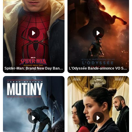
Spider-Man: Brand New Day Bande-annonce VO STFR
L'Odyssée Bande-annonce VO STFR