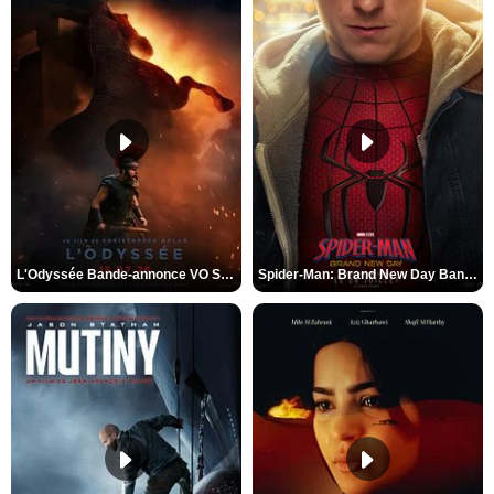
L'Odyssée Bande-annonce VO STFR
Spider-Man: Brand New Day Bande-annonce VO STFR