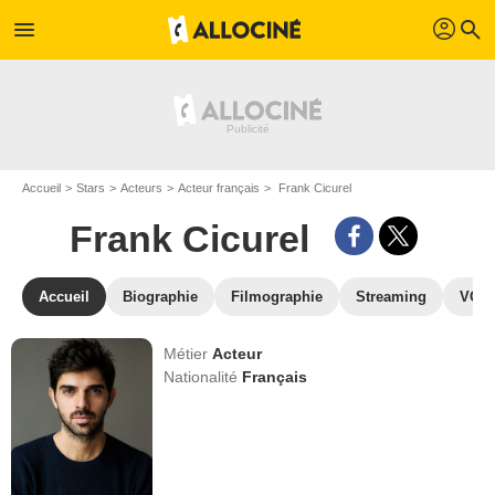
profil
menu
search
Accueil
Stars
Acteurs
Acteur français
Frank Cicurel
Frank Cicurel
Accueil
Biographie
Filmographie
Streaming
VOD,
Métier
Acteur
Nationalité
Français