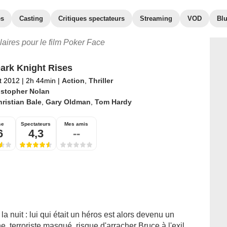
es
Casting
Critiques spectateurs
Streaming
VOD
Bl
ilaires pour le film Poker Face
ark Knight Rises
et 2012
|
2h 44min
|
Action
,
Thriller
istopher Nolan
ristian Bale
,
Gary Oldman
,
Tom Hardy
se
Spectateurs
Mes amis
6
4,3
--
la nuit : lui qui était un héros est alors devenu un
e, terroriste masqué, risque d'arracher Bruce à l'exil