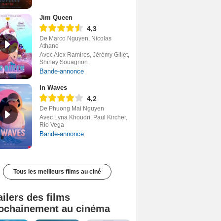
Jim Queen
4,3
De Marco Nguyen, Nicolas
Athane
Avec Alex Ramires, Jérémy Gillet,
Shirley Souagnon
Bande-annonce
In Waves
4,2
De Phuong Mai Nguyen
Avec Lyna Khoudri, Paul Kircher,
Rio Vega
Bande-annonce
Tous les meilleurs films au ciné
ailers des films
ochainement au cinéma
Tombé du ciel Bande-annonce VF
La fin d’Oak Street Bande-annonce VO STFR
Soudain Bande-annonce VF STFR