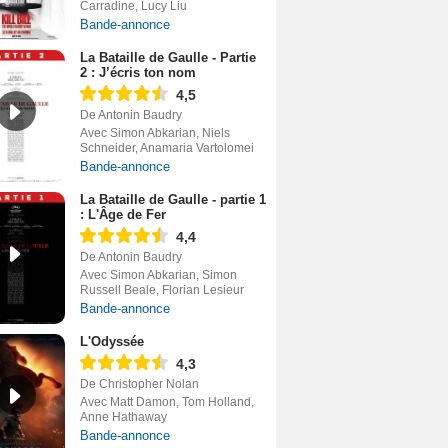
Carradine, Lucy Liu
Bande-annonce
La Bataille de Gaulle - Partie
2 : J’écris ton nom
4,5
De Antonin Baudry
Avec Simon Abkarian, Niels
Schneider, Anamaria Vartolomei
Bande-annonce
La Bataille de Gaulle - partie 1
: L'Âge de Fer
4,4
De Antonin Baudry
Avec Simon Abkarian, Simon
Russell Beale, Florian Lesieur
Bande-annonce
L'Odyssée
4,3
De Christopher Nolan
Avec Matt Damon, Tom Holland,
Anne Hathaway
Bande-annonce