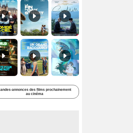
Juste pour une nuit Bande-annonce VO STFR
Un grand raccourci Bande-annonce VF
Une aube nouvelle Bande-annonce VO STFR
andes-annonces des films prochainement
au cinéma