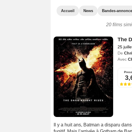
Accueil
News
Bandes-annonc
20 films sim
The D
25 juill
De
Chr
Avec
Ch
Pres
3,
Il y a huit ans, Batman a disparu dans 
fugitif. Mais l'arrivée à Gotham de Ban