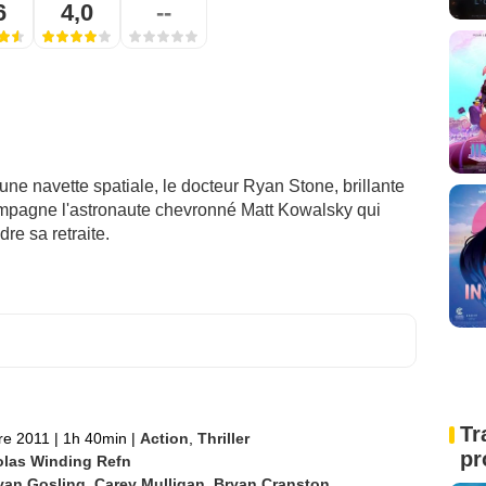
6
4,0
--
une navette spatiale, le docteur Ryan Stone, brillante
ompagne l'astronaute chevronné Matt Kowalsky qui
re sa retraite.
Tr
re 2011
|
1h 40min
|
Action
,
Thriller
pr
olas Winding Refn
yan Gosling
,
Carey Mulligan
,
Bryan Cranston