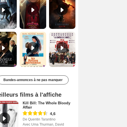
Le Triangle d'or Bande-annonce VF
Les Matins merveilleux Bande-annonce VF
De la Comédie-Française Teaser VF
Bandes-annonces à ne pas manquer
illeurs films à l'affiche
Kill Bill: The Whole Bloody
Affair
4,6
De Quentin Tarantino
Avec Uma Thurman, David