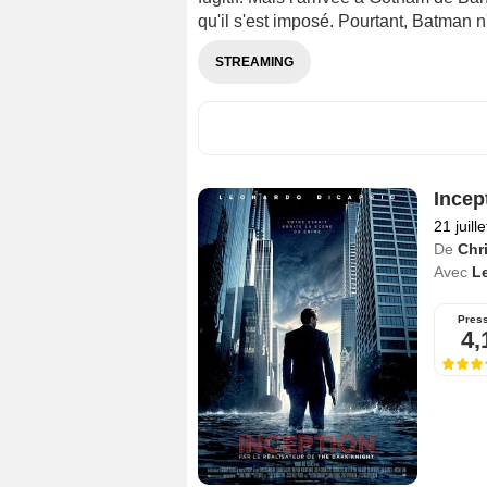
qu'il s'est imposé. Pourtant, Batman n
STREAMING
Incep
21 juill
De
Chr
Avec
L
Pres
4,