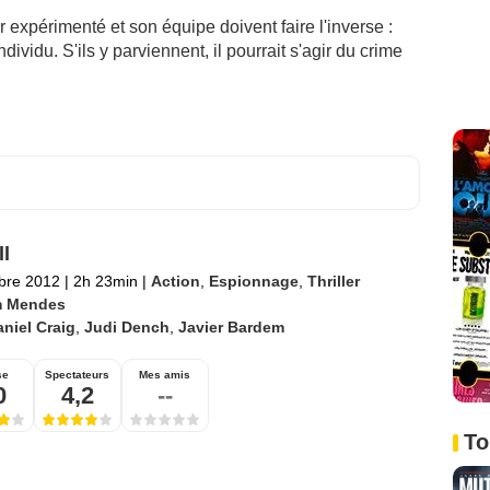
r expérimenté et son équipe doivent faire l'inverse :
dividu. S'ils y parviennent, il pourrait s'agir du crime
ll
bre 2012
|
2h 23min
|
Action
,
Espionnage
,
Thriller
 Mendes
niel Craig
,
Judi Dench
,
Javier Bardem
se
Spectateurs
Mes amis
0
4,2
--
To