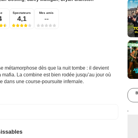
se
Spectateurs
Mes amis
4
4,1
--
e métamorphose dès que la nuit tombe : il devient
la mafia. La combine est bien rodée jusqu’au jour où
ne dans une course-poursuite infernale.
B
'
sissables