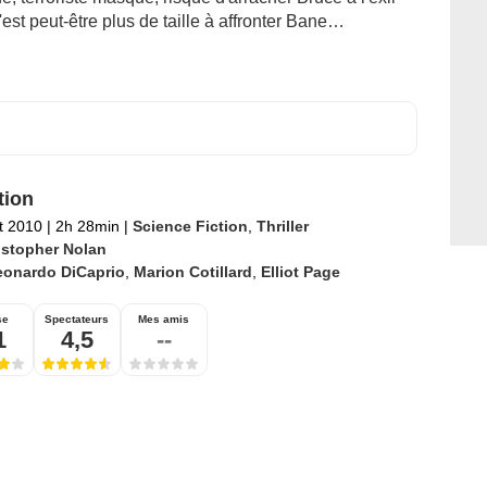
'est peut-être plus de taille à affronter Bane…
tion
et 2010
|
2h 28min
|
Science Fiction
,
Thriller
istopher Nolan
eonardo DiCaprio
,
Marion Cotillard
,
Elliot Page
se
Spectateurs
Mes amis
1
4,5
--