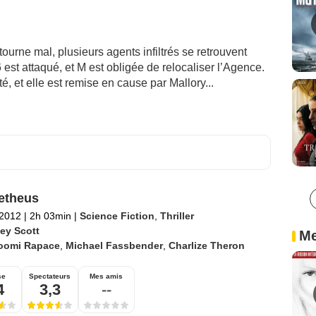
urne mal, plusieurs agents infiltrés se retrouvent
est attaqué, et M est obligée de relocaliser l’Agence.
, et elle est remise en cause par Mallory...
etheus
 2012
|
2h 03min
|
Science Fiction
,
Thriller
ley Scott
Me
oomi Rapace
,
Michael Fassbender
,
Charlize Theron
se
Spectateurs
Mes amis
4
3,3
--