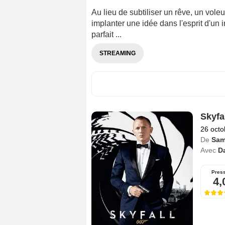
Au lieu de subtiliser un rêve, un voleu
implanter une idée dans l'esprit d'un in
parfait ...
STREAMING
Skyfa
26 octo
De
Sam
Avec
Da
Pres
4,