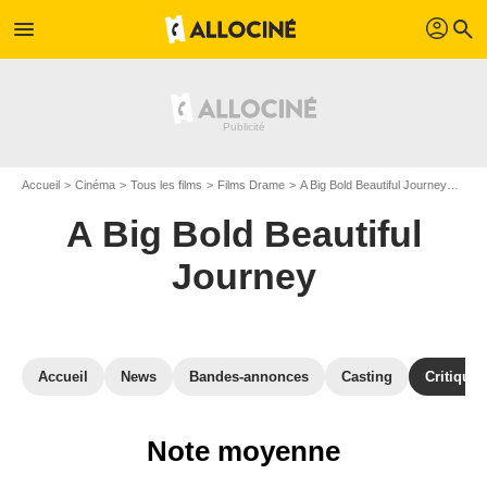
profil
menu
search
Accueil
Cinéma
Tous les films
Films Drame
A Big Bold Beautiful Journey
Avis
A Big Bold Beautiful
Journey
Accueil
News
Bandes-annonces
Casting
Critiques
Note moyenne