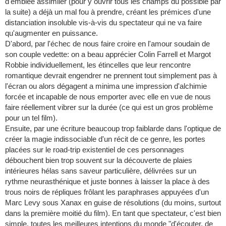
d'emblée assimiler (pour y ouvrir tous les champs du possible par
la suite) a déjà un mal fou à prendre, créant les prémices d'une
distanciation insoluble vis-à-vis du spectateur qui ne va faire
qu'augmenter en puissance.
D'abord, par l'échec de nous faire croire en l'amour soudain de
son couple vedette: on a beau apprécier Colin Farrell et Margot
Robbie individuellement, les étincelles que leur rencontre
romantique devrait engendrer ne prennent tout simplement pas à
l'écran ou alors dégagent a minima une impression d'alchimie
forcée et incapable de nous emporter avec elle en vue de nous
faire réellement vibrer sur la durée (ce qui est un gros problème
pour un tel film).
Ensuite, par une écriture beaucoup trop faiblarde dans l'optique de
créer la magie indissociable d'un récit de ce genre, les portes
placées sur le road-trip existentiel de ces personnages
débouchent bien trop souvent sur la découverte de plaies
intérieures hélas sans saveur particulière, délivrées sur un
rythme neurasthénique et juste bonnes à laisser la place à des
trous noirs de répliques frôlant les paraphrases appuyées d'un
Marc Levy sous Xanax en guise de résolutions (du moins, surtout
dans la première moitié du film). En tant que spectateur, c'est bien
simple, toutes les meilleures intentions du monde "d'écouter, de