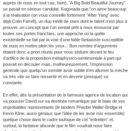
auprès de nous en tout cas, hein), "A Big Bold Beautiful Journey"
se posait en sérieux candidat. Kogonada que l'on aime beaucoup
à la réalisation (on vous conseille fortement "After Yang" avec
déjà Colin Farrell), un duo inédit de stars dont le talent n'est plus à
prouver, un concept que l'on sentait prêt à nous émouvoir par
toutes ses portes franchies, une approche où la quête
existentielle se fait par la voie d'une fable fantaisiste susceptible
de nous en mettre plein les yeux... Bon nombre d'arguments
étaient donc a priori réunis pour nous séduire devant le feu
d'artifice de la proposition métaphysico-sentimentale à part qui
pouvait en découler mais, malheureusement, l'impression
générale que quelqu'un semble avoir oublié d'en allumer la mèche
va très vite se faire ressentir et en devenir (presque) sa
constante.
En effet, dès la présentation de la fameuse agence de location qui
va pousser David sur sa destinée romantique par le biais de ses
improbables représentants (le tandem Pheobe Waller-Bridge et
Kevin Kline, aussi géniaux que l'idée de les avoir mis ensemble)
quelque chose dans le cadre loufoque de cet "entretien" et,
surtout, la fantaisie absurde que le film voudrait nous faire