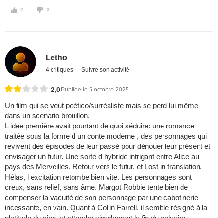
2
3
Letho
4 critiques
Suivre son activité
2,0
Publiée le 5 octobre 2025
Un film qui se veut poético/surréaliste mais se perd lui même
dans un scenario brouillon.
L idée première avait pourtant de quoi séduire: une romance
traitée sous la forme d un conte moderne , des personnages qui
revivent des épisodes de leur passé pour dénouer leur présent et
envisager un futur. Une sorte d hybride intrigant entre Alice au
pays des Merveilles, Retour vers le futur, et Lost in translation.
Hélas, l excitation retombe bien vite. Les personnages sont
creux, sans relief, sans âme. Margot Robbie tente bien de
compenser la vacuité de son personnage par une cabotinerie
incessante, en vain. Quant à Collin Farrell, il semble résigné à la
platitude du sien, et attendre simplement la fin du calvaire.