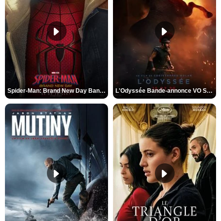
Spider-Man: Brand New Day Bande-annonce VO STFR
L'Odyssée Bande-annonce VO STFR