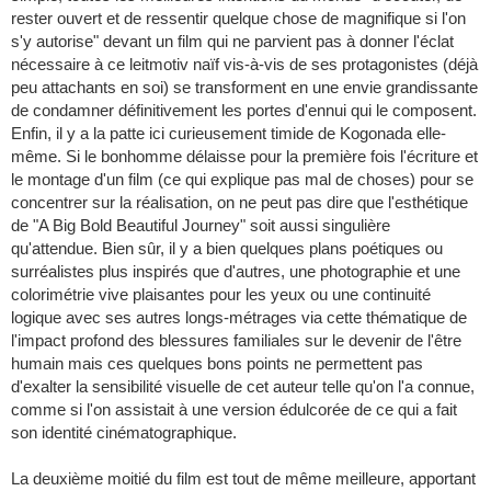
rester ouvert et de ressentir quelque chose de magnifique si l'on
s'y autorise" devant un film qui ne parvient pas à donner l'éclat
nécessaire à ce leitmotiv naïf vis-à-vis de ses protagonistes (déjà
peu attachants en soi) se transforment en une envie grandissante
de condamner définitivement les portes d'ennui qui le composent.
Enfin, il y a la patte ici curieusement timide de Kogonada elle-
même. Si le bonhomme délaisse pour la première fois l'écriture et
le montage d'un film (ce qui explique pas mal de choses) pour se
concentrer sur la réalisation, on ne peut pas dire que l'esthétique
de "A Big Bold Beautiful Journey" soit aussi singulière
qu'attendue. Bien sûr, il y a bien quelques plans poétiques ou
surréalistes plus inspirés que d'autres, une photographie et une
colorimétrie vive plaisantes pour les yeux ou une continuité
logique avec ses autres longs-métrages via cette thématique de
l'impact profond des blessures familiales sur le devenir de l'être
humain mais ces quelques bons points ne permettent pas
d'exalter la sensibilité visuelle de cet auteur telle qu'on l'a connue,
comme si l'on assistait à une version édulcorée de ce qui a fait
son identité cinématographique.
La deuxième moitié du film est tout de même meilleure, apportant