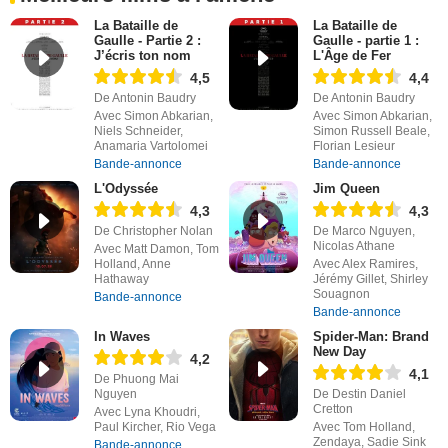
La Bataille de
La Bataille de
Gaulle - Partie 2 :
Gaulle - partie 1 :
J’écris ton nom
L'Âge de Fer
4,5
4,4
De Antonin Baudry
De Antonin Baudry
Avec Simon Abkarian,
Avec Simon Abkarian,
Niels Schneider,
Simon Russell Beale,
Anamaria Vartolomei
Florian Lesieur
Bande-annonce
Bande-annonce
L'Odyssée
Jim Queen
4,3
4,3
De Christopher Nolan
De Marco Nguyen,
Nicolas Athane
Avec Matt Damon, Tom
Holland, Anne
Avec Alex Ramires,
Hathaway
Jérémy Gillet, Shirley
Souagnon
Bande-annonce
Bande-annonce
In Waves
Spider-Man: Brand
New Day
4,2
4,1
De Phuong Mai
Nguyen
De Destin Daniel
Cretton
Avec Lyna Khoudri,
Paul Kircher, Rio Vega
Avec Tom Holland,
Zendaya, Sadie Sink
Bande-annonce