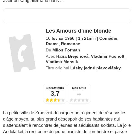
avoir du sang allemand dans ...
Les Amours d'une blonde
16 février 1966
|
1h 21min
|
Comédie
,
Drame
,
Romance
De
Milos Forman
Avec
Hana Brejchová
,
Vladimir Pucholt
,
Vladimir Mensik
Titre original
Lásky jedné plavovlásky
Spectateurs
Mes amis
3,7
--
La petite ville de Zruc voit débarquer un régiment de réservistes
d’âge moyen, au plus grand désespoir de ses habitantes qui
s’attendaient à rencontrer de jeunes et séduisants soldats. La jolie
Andula fait la rencontre du jeune pianiste de l’orchestre et passe