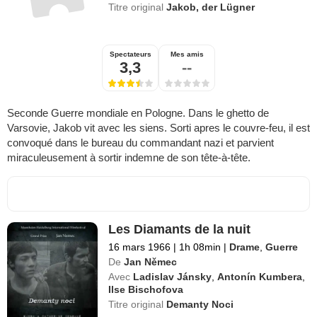
Titre original
Jakob, der Lügner
Spectateurs
Mes amis
3,3
--
Seconde Guerre mondiale en Pologne. Dans le ghetto de
Varsovie, Jakob vit avec les siens. Sorti apres le couvre-feu, il est
convoqué dans le bureau du commandant nazi et parvient
miraculeusement à sortir indemne de son tête-à-tête.
Les Diamants de la nuit
16 mars 1966
|
1h 08min
|
Drame
,
Guerre
De
Jan Němec
Avec
Ladislav Jánsky
,
Antonín Kumbera
,
Ilse Bischofova
Titre original
Demanty Noci