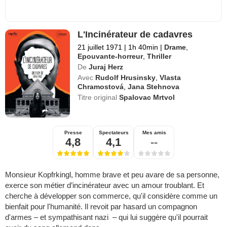
L'Incinérateur de cadavres
21 juillet 1971
|
1h 40min
|
Drame
,
Epouvante-horreur
,
Thriller
De
Juraj Herz
Avec
Rudolf Hrusinsky
,
Vlasta
Chramostová
,
Jana Stehnova
Titre original
Spalovac Mrtvol
Presse
Spectateurs
Mes amis
4,8
4,1
--
Monsieur Kopfrkingl, homme brave et peu avare de sa personne,
exerce son métier d’incinérateur avec un amour troublant. Et
cherche à développer son commerce, qu'il considère comme un
bienfait pour l'humanité. Il revoit par hasard un compagnon
d'armes – et sympathisant nazi – qui lui suggère qu'il pourrait