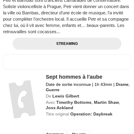
Petr et Bambas sont d’anciens camarades de conservatoire.
Soliste violoncelliste à Prague, Petr vient donner un concert dans
la ville où Bambas, directeur d’une école de musique, l’a invité
pour compléter l’orchestre local. Il accueille Petr et sa compagne
chez lui, où il vit avec femme, enfants et… beaux-parents. Les
retrouvailles sont cocasses...
STREAMING
Sept hommes à l'aube
Date de sortie inconnue
|
1h 43min
|
Drame
,
Guerre
De
Lewis Gilbert
Avec
Timothy Bottoms
,
Martin Shaw
,
Joss Ackland
Titre original
Operation: Daybreak