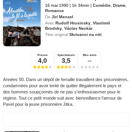
16 mai 1990
|
1h 34min
|
Comédie
,
Drame
,
Romance
De
Jiri Menzel
Avec
Rudolf Hrusinsky
,
Vlastimil
Brodsky
,
Václav Neckár
Titre original
Skrivanci na niti
Presse
Spectateurs
Mes amis
4,0
3,5
--
Années 50. Dans un dépôt de ferraille travaillent des prisonnières,
condamnées pour avoir tenté de quitter illégalement le pays et
des hommes soupçonnés de ne pas s’enthousiasmer pour le
régime. Tout ce petit monde suit avec bienveillance l’amour de
Pavel pour la jeune prisonnière Jitka.