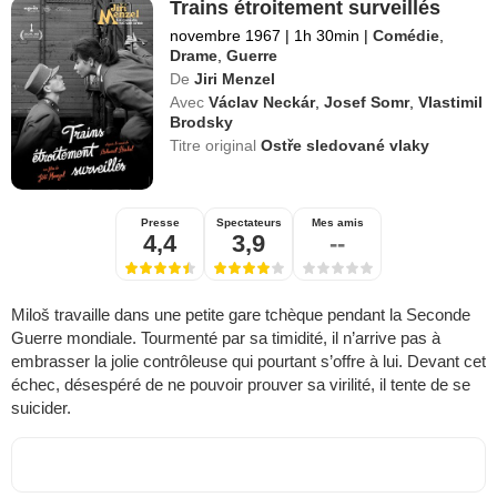
Trains étroitement surveillés
novembre 1967
|
1h 30min
|
Comédie
,
Drame
,
Guerre
De
Jiri Menzel
Avec
Václav Neckár
,
Josef Somr
,
Vlastimil
Brodsky
Titre original
Ostře sledované vlaky
Presse
Spectateurs
Mes amis
4,4
3,9
--
Miloš travaille dans une petite gare tchèque pendant la Seconde
Guerre mondiale. Tourmenté par sa timidité, il n’arrive pas à
embrasser la jolie contrôleuse qui pourtant s’offre à lui. Devant cet
échec, désespéré de ne pouvoir prouver sa virilité, il tente de se
suicider.