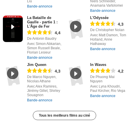
Liu
Niels Schneider,
Anamaria Vartolomei
Bande-annonce
Bande-annonce
La Bataille de
L'Odyssée
Gaulle - partie 1 :
4,3
L'Âge de Fer
De Christopher Nolan
4,4
Avec Matt Damon, Tom
De Antonin Baudry
Holland, Anne
Avec Simon Abkarian,
Hathaway
Simon Russell Beale,
Bande-annonce
Florian Lesieur
Bande-annonce
Jim Queen
In Waves
4,3
4,2
De Marco Nguyen,
De Phuong Mai
Nicolas Athane
Nguyen
Avec Alex Ramires,
Avec Lyna Khoudri,
Jérémy Gillet, Shirley
Paul Kircher, Rio Vega
Souagnon
Bande-annonce
Bande-annonce
Tous les meilleurs films au ciné