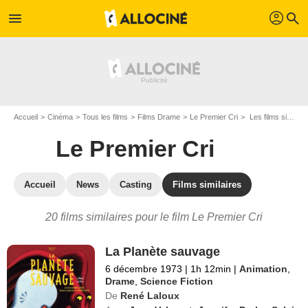
profil
menu
search
Accueil
Cinéma
Tous les films
Films Drame
Le Premier Cri
Les films similaires à "Le Premier Cri"
Le Premier Cri
Accueil
News
Casting
Films similaires
20 films similaires pour le film Le Premier Cri
La Planète sauvage
6 décembre 1973
|
1h 12min
|
Animation
,
Drame
,
Science Fiction
De
René Laloux