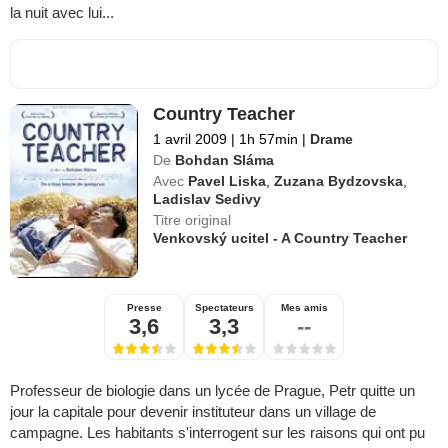
la nuit avec lui...
Country Teacher
1 avril 2009
|
1h 57min
|
Drame
De
Bohdan Sláma
Avec
Pavel Liska
,
Zuzana Bydzovska
,
Ladislav Sedivy
Titre original
Venkovský ucitel - A Country Teacher
Presse
Spectateurs
Mes amis
3,6
3,3
--
Professeur de biologie dans un lycée de Prague, Petr quitte un
jour la capitale pour devenir instituteur dans un village de
campagne. Les habitants s'interrogent sur les raisons qui ont pu