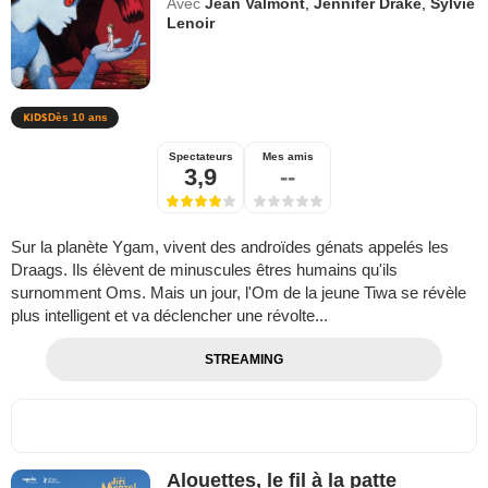
Avec
Jean Valmont
,
Jennifer Drake
,
Sylvie
Lenoir
Dès 10 ans
Spectateurs
Mes amis
3,9
--
Sur la planète Ygam, vivent des androïdes génats appelés les
Draags. Ils élèvent de minuscules êtres humains qu'ils
surnomment Oms. Mais un jour, l'Om de la jeune Tiwa se révèle
plus intelligent et va déclencher une révolte...
STREAMING
Alouettes, le fil à la patte