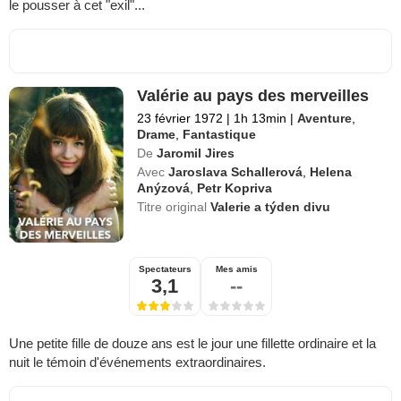
le pousser à cet "exil"...
Valérie au pays des merveilles
23 février 1972
|
1h 13min
|
Aventure
,
Drame
,
Fantastique
De
Jaromil Jires
Avec
Jaroslava Schallerová
,
Helena
Anýzová
,
Petr Kopriva
Titre original
Valerie a týden divu
Spectateurs
Mes amis
3,1
--
Une petite fille de douze ans est le jour une fillette ordinaire et la
nuit le témoin d'événements extraordinaires.