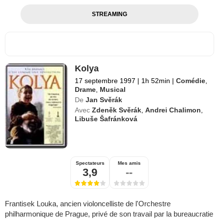
STREAMING
Kolya
17 septembre 1997
|
1h 52min
|
Comédie
,
Drame
,
Musical
De
Jan Svěrák
Avec
Zdeněk Svěrák
,
Andrei Chalimon
,
Libuše Šafránková
Spectateurs
Mes amis
3,9
--
Frantisek Louka, ancien violoncelliste de l'Orchestre
philharmonique de Prague, privé de son travail par la bureaucratie