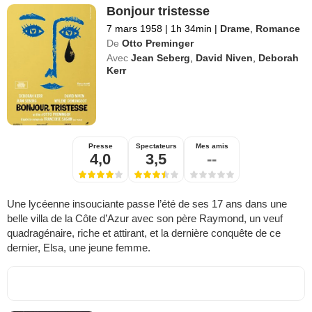
Bonjour tristesse
7 mars 1958
|
1h 34min
|
Drame
,
Romance
De
Otto Preminger
Avec
Jean Seberg
,
David Niven
,
Deborah
Kerr
Presse
Spectateurs
Mes amis
4,0
3,5
--
Une lycéenne insouciante passe l’été de ses 17 ans dans une
belle villa de la Côte d’Azur avec son père Raymond, un veuf
quadragénaire, riche et attirant, et la dernière conquête de ce
dernier, Elsa, une jeune femme.