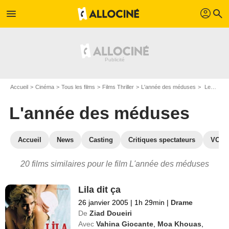
profil
menu
search
Accueil
Cinéma
Tous les films
Films Thriller
L'année des méduses
Les films similaires à "L'année des méduses"
L'année des méduses
Accueil
News
Casting
Critiques spectateurs
VOD
20 films similaires pour le film L'année des méduses
Lila dit ça
26 janvier 2005
|
1h 29min
|
Drame
De
Ziad Doueiri
Avec
Vahina Giocante
,
Moa Khouas
,