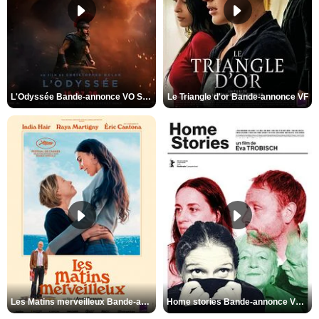
L'Odyssée Bande-annonce VO STFR
Le Triangle d'or Bande-annonce VF
Les Matins merveilleux Bande-annonce VF
Home stories Bande-annonce VO STFR