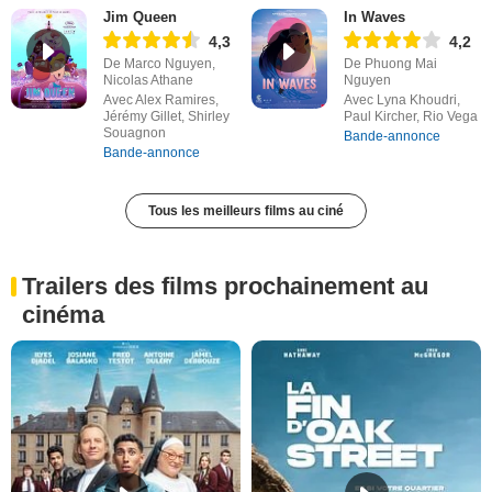
Jim Queen
In Waves
4,3
4,2
De Marco Nguyen,
De Phuong Mai
Nicolas Athane
Nguyen
Avec Alex Ramires,
Avec Lyna Khoudri,
Jérémy Gillet, Shirley
Paul Kircher, Rio Vega
Souagnon
Bande-annonce
Bande-annonce
Tous les meilleurs films au ciné
Trailers des films prochainement au
cinéma