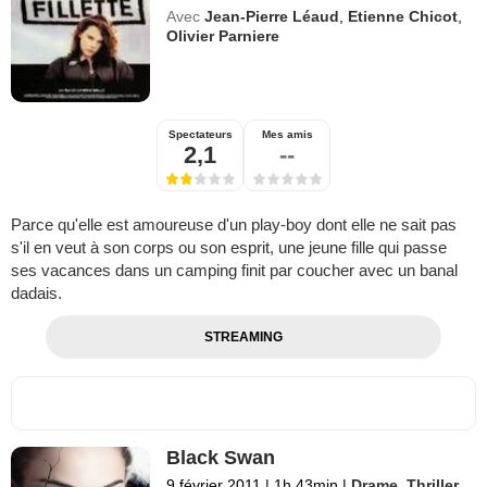
Avec
Jean-Pierre Léaud
,
Etienne Chicot
,
Olivier Parniere
Spectateurs
Mes amis
2,1
--
Parce qu'elle est amoureuse d'un play-boy dont elle ne sait pas
s'il en veut à son corps ou son esprit, une jeune fille qui passe
ses vacances dans un camping finit par coucher avec un banal
dadais.
STREAMING
Black Swan
9 février 2011
|
1h 43min
|
Drame
,
Thriller