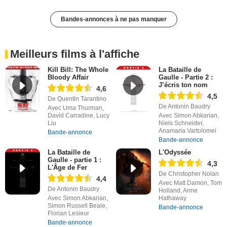
Bandes-annonces à ne pas manquer
Meilleurs films à l'affiche
Kill Bill: The Whole
La Bataille de
Bloody Affair
Gaulle - Partie 2 :
J’écris ton nom
4,6
4,5
De Quentin Tarantino
De Antonin Baudry
Avec Uma Thurman,
David Carradine, Lucy
Avec Simon Abkarian,
Liu
Niels Schneider,
Anamaria Vartolomei
Bande-annonce
Bande-annonce
La Bataille de
L'Odyssée
Gaulle - partie 1 :
4,3
L'Âge de Fer
De Christopher Nolan
4,4
Avec Matt Damon, Tom
De Antonin Baudry
Holland, Anne
Avec Simon Abkarian,
Hathaway
Simon Russell Beale,
Bande-annonce
Florian Lesieur
Bande-annonce