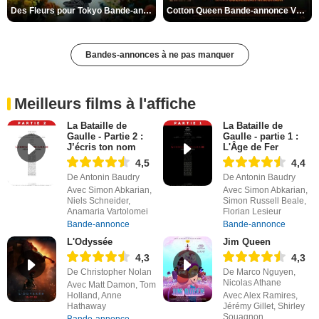
Des Fleurs pour Tokyo Bande-annonce VO STFR
Cotton Queen Bande-annonce VO STFR
Bandes-annonces à ne pas manquer
Meilleurs films à l'affiche
La Bataille de
La Bataille de
Gaulle - Partie 2 :
Gaulle - partie 1 :
J’écris ton nom
L'Âge de Fer
4,5
4,4
De Antonin Baudry
De Antonin Baudry
Avec Simon Abkarian,
Avec Simon Abkarian,
Niels Schneider,
Simon Russell Beale,
Anamaria Vartolomei
Florian Lesieur
Bande-annonce
Bande-annonce
L'Odyssée
Jim Queen
4,3
4,3
De Christopher Nolan
De Marco Nguyen,
Nicolas Athane
Avec Matt Damon, Tom
Holland, Anne
Avec Alex Ramires,
Hathaway
Jérémy Gillet, Shirley
Souagnon