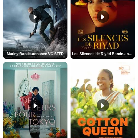
Mutiny Bande-annonce VO STFR
Les Silences de Riyad Bande-annonce VO STFR