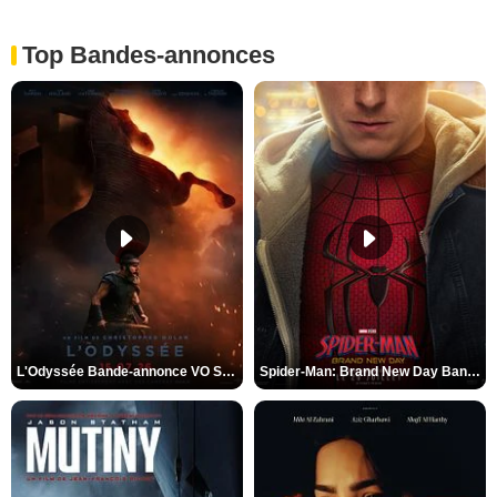
Top Bandes-annonces
L'Odyssée Bande-annonce VO STFR
Spider-Man: Brand New Day Bande-annonce VO STFR