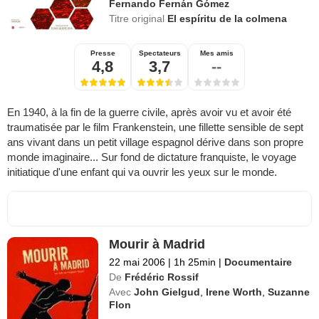
Fernando Fernán Gómez
Titre original
El espíritu de la colmena
Presse
Spectateurs
Mes amis
4,8
3,7
--
En 1940, à la fin de la guerre civile, après avoir vu et avoir été
traumatisée par le film Frankenstein, une fillette sensible de sept
ans vivant dans un petit village espagnol dérive dans son propre
monde imaginaire... Sur fond de dictature franquiste, le voyage
initiatique d'une enfant qui va ouvrir les yeux sur le monde.
Mourir à Madrid
22 mai 2006
|
1h 25min
|
Documentaire
De
Frédéric Rossif
Avec
John Gielgud
,
Irene Worth
,
Suzanne
Flon