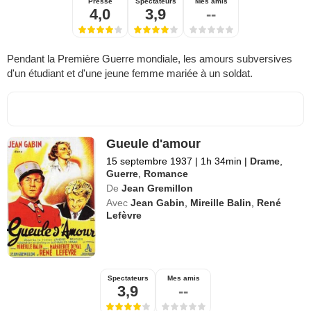
Presse
Spectateurs
Mes amis
4,0
3,9
--
Pendant la Première Guerre mondiale, les amours subversives
d'un étudiant et d'une jeune femme mariée à un soldat.
Gueule d'amour
15 septembre 1937
|
1h 34min
|
Drame
,
Guerre
,
Romance
De
Jean Gremillon
Avec
Jean Gabin
,
Mireille Balin
,
René
Lefèvre
Spectateurs
Mes amis
3,9
--