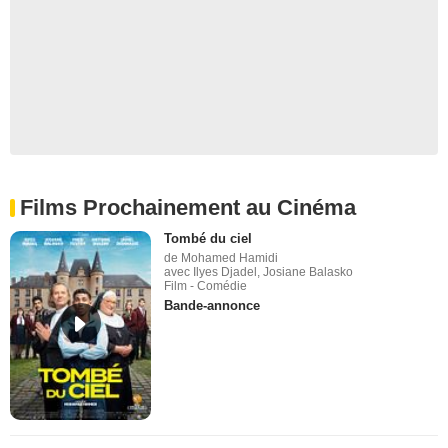
Films Prochainement au Cinéma
Tombé du ciel
de Mohamed Hamidi
avec Ilyes Djadel, Josiane Balasko
Film - Comédie
Bande-annonce