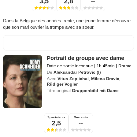
3,5
2,8
--
Dans la Belgique des années trente, une jeune femme découvre
que son mari ouvrier la trompe avec sa soeur.
Portrait de groupe avec dame
Date de sortie inconnue
|
1h 45min
|
Drame
De
Aleksandar Petrovic (I)
Avec
Vitus Zeplichal
,
Milena Dravic
,
Rüdiger Vogler
Titre original
Gruppenbild mit Dame
Spectateurs
Mes amis
2,5
--