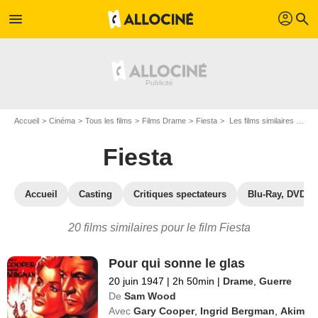
profil
menu
search
Accueil
Cinéma
Tous les films
Films Drame
Fiesta
Les films similaires à "Fiesta"
Fiesta
Accueil
Casting
Critiques spectateurs
Blu-Ray, DVD
20 films similaires pour le film Fiesta
Pour qui sonne le glas
20 juin 1947
|
2h 50min
|
Drame
,
Guerre
De
Sam Wood
Avec
Gary Cooper
,
Ingrid Bergman
,
Akim