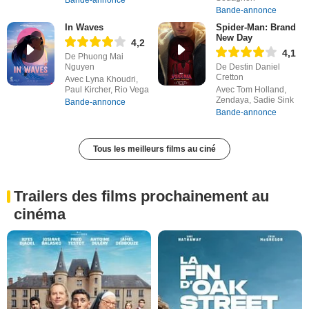
Bande-annonce
Bande-annonce
In Waves
Spider-Man: Brand
New Day
4,2
4,1
De Phuong Mai
Nguyen
De Destin Daniel
Cretton
Avec Lyna Khoudri,
Paul Kircher, Rio Vega
Avec Tom Holland,
Zendaya, Sadie Sink
Bande-annonce
Bande-annonce
Tous les meilleurs films au ciné
Trailers des films prochainement au
cinéma