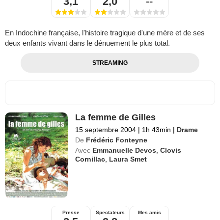
3,1
2,0
--
En Indochine française, l'histoire tragique d'une mère et de ses
deux enfants vivant dans le dénuement le plus total.
STREAMING
La femme de Gilles
15 septembre 2004
|
1h 43min
|
Drame
De
Frédéric Fonteyne
Avec
Emmanuelle Devos
,
Clovis
Cornillac
,
Laura Smet
Presse
Spectateurs
Mes amis