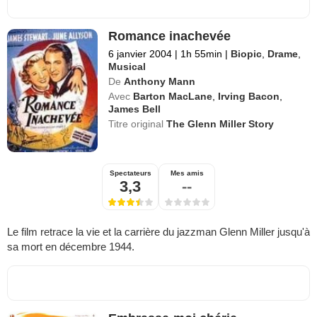
Romance inachevée
6 janvier 2004
|
1h 55min
|
Biopic
,
Drame
,
Musical
De
Anthony Mann
Avec
Barton MacLane
,
Irving Bacon
,
James Bell
Titre original
The Glenn Miller Story
Spectateurs
Mes amis
3,3
--
Le film retrace la vie et la carrière du jazzman Glenn Miller jusqu'à
sa mort en décembre 1944.