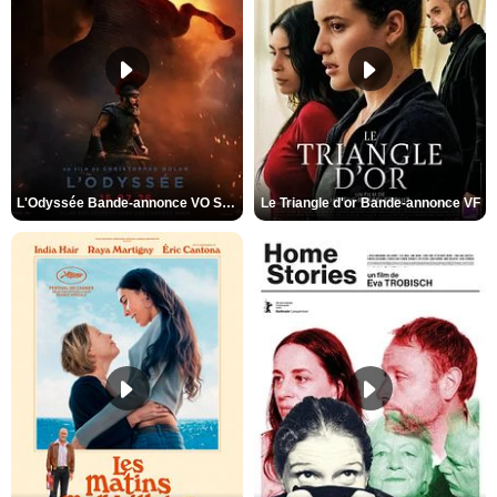
L'Odyssée Bande-annonce VO STFR
Le Triangle d'or Bande-annonce VF