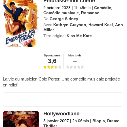
Embrasse-moi chérie
9 octobre 2023
|
1h 49min
|
Comédie
,
Comédie musicale
,
Romance
De
George Sidney
Avec
Kathryn Grayson
,
Howard Keel
,
Ann
Miller
Titre original
Kiss Me Kate
Spectateurs
Mes amis
3,6
--
La vie du musicien Cole Porter. Une comédie musicale projetée
en relief.
Hollywoodland
3 janvier 2007
|
2h 06min
|
Biopic
,
Drame
,
Thriller