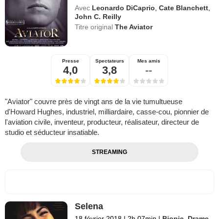
Avec
Leonardo DiCaprio
,
Cate Blanchett
,
John C. Reilly
Titre original
The Aviator
Presse
Spectateurs
Mes amis
4,0
3,8
--
"Aviator" couvre près de vingt ans de la vie tumultueuse
d'Howard Hughes, industriel, milliardaire, casse-cou, pionnier de
l'aviation civile, inventeur, producteur, réalisateur, directeur de
studio et séducteur insatiable.
STREAMING
Selena
18 février 2018
|
2h 07min
|
Biopic
,
Drame
,