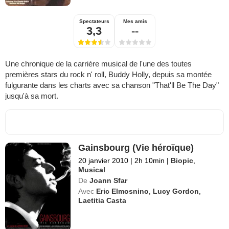
Spectateurs
Mes amis
3,3
--
Une chronique de la carrière musical de l'une des toutes
premières stars du rock n' roll, Buddy Holly, depuis sa montée
fulgurante dans les charts avec sa chanson "That'll Be The Day"
jusqu'à sa mort.
Gainsbourg (Vie héroïque)
20 janvier 2010
|
2h 10min
|
Biopic
,
Musical
De
Joann Sfar
Avec
Eric Elmosnino
,
Lucy Gordon
,
Laetitia Casta