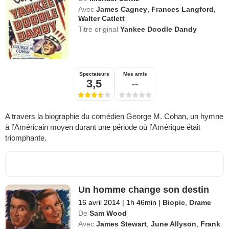
Avec
James Cagney
,
Frances Langford
,
Walter Catlett
Titre original
Yankee Doodle Dandy
Spectateurs
Mes amis
3,5
--
A travers la biographie du comédien George M. Cohan, un hymne
à l’Américain moyen durant une période où l’Amérique était
triomphante.
Un homme change son destin
16 avril 2014
|
1h 46min
|
Biopic
,
Drame
De
Sam Wood
Avec
James Stewart
,
June Allyson
,
Frank