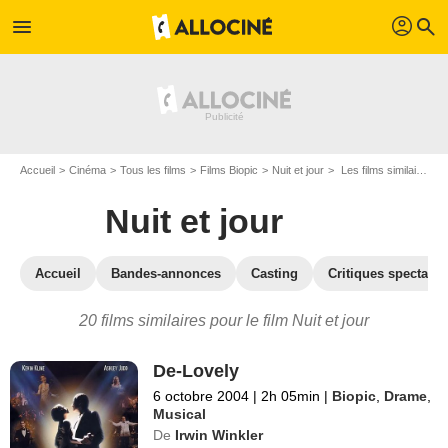
profil
menu
search
Accueil
Cinéma
Tous les films
Films Biopic
Nuit et jour
Les films similaires à "Nuit et jour"
Nuit et jour
Accueil
Bandes-annonces
Casting
Critiques spectateu
20 films similaires pour le film Nuit et jour
De-Lovely
6 octobre 2004
|
2h 05min
|
Biopic
,
Drame
,
Musical
De
Irwin Winkler