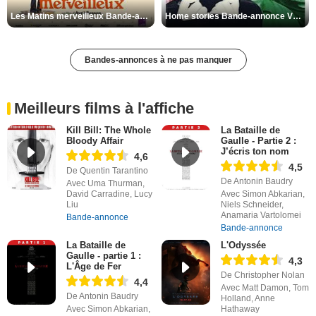
Les Matins merveilleux Bande-annonce VF
Home stories Bande-annonce VO STFR
Bandes-annonces à ne pas manquer
Meilleurs films à l'affiche
Kill Bill: The Whole
La Bataille de
Bloody Affair
Gaulle - Partie 2 :
J’écris ton nom
4,6
4,5
De Quentin Tarantino
De Antonin Baudry
Avec Uma Thurman,
David Carradine, Lucy
Avec Simon Abkarian,
Liu
Niels Schneider,
Anamaria Vartolomei
Bande-annonce
Bande-annonce
La Bataille de
L'Odyssée
Gaulle - partie 1 :
4,3
L'Âge de Fer
De Christopher Nolan
4,4
Avec Matt Damon, Tom
De Antonin Baudry
Holland, Anne
Avec Simon Abkarian,
Hathaway