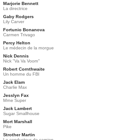
Marjorie Bennett
La directrice
Gaby Rodgers
Lily Carver
Fortunio Bonanova
Carmen Trivago
Percy Helton
Le médecin de la morgue
Nick Dennis
Nick "Va Va Voom"
Robert Cornthwaite
Un homme du FBI
Jack Elam
Charlie Max
Jesslyn Fax
Mme Super
Jack Lambert
Sugar Smallhouse
Mort Marshall
Pike
Strother Martin
Le conducteur de camion