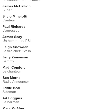
James McCallion
Super
Silvio Minciotti
L'auteur
Paul Richards
L'agresseur
James Seay
Un homme du FBI
Leigh Snowden
La fille chez Evello
Jerry Zinneman
Sammy
Madi Comfort
Le chanteur
Ben Morris
Radio Announcer
Eddie Beal
Sideman
Art Loggins
Le barman
Mara McAfee