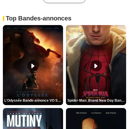
Top Bandes-annonces
L'Odyssée Bande-annonce VO STFR
Spider-Man: Brand New Day Bande-annonce VO STFR