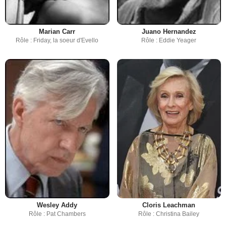
Marian Carr
Juano Hernandez
Rôle : Friday, la soeur d'Evello
Rôle : Eddie Yeager
Wesley Addy
Cloris Leachman
Rôle : Pat Chambers
Rôle : Christina Bailey