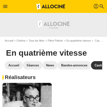
profil
menu
search
Accueil
Cinéma
Tous les films
Films Policier
En quatrième vitesse
Casting En quatrième vitesse
En quatrième vitesse
Accueil
Séances
News
Bandes-annonces
Casting
Réalisateurs