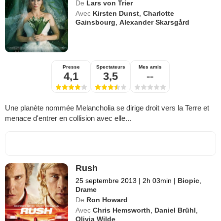
De
Lars von Trier
Avec
Kirsten Dunst
,
Charlotte
Gainsbourg
,
Alexander Skarsgård
Presse
Spectateurs
Mes amis
4,1
3,5
--
Une planète nommée Melancholia se dirige droit vers la Terre et
menace d'entrer en collision avec elle...
Rush
25 septembre 2013
|
2h 03min
|
Biopic
,
Drame
De
Ron Howard
Avec
Chris Hemsworth
,
Daniel Brühl
,
Olivia Wilde