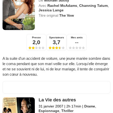
De
Michael Sucsy
Avec
Rachel McAdams
,
Channing Tatum
,
Jessica Lange
Titre original
The Vow
Presse
Spectateurs
Mes amis
2,0
3,7
--
A la suite d'un accident de voiture, une jeune mariée sombre dans
le coma pendant que son mari veille sur elle. Lorsqu'elle émerge
et ne se souvient ni de lui, ni de leur mariage, il tente de conquérir
son cœur à nouveau.
La Vie des autres
31 janvier 2007
|
2h 17min
|
Drame
,
Espionnage
,
Thriller