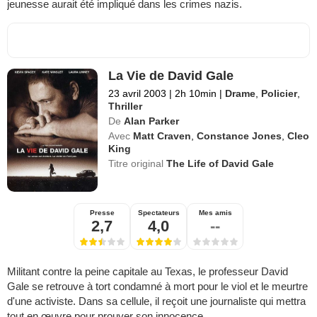
jeunesse aurait été impliqué dans les crimes nazis.
La Vie de David Gale
23 avril 2003
|
2h 10min
|
Drame
,
Policier
,
Thriller
De
Alan Parker
Avec
Matt Craven
,
Constance Jones
,
Cleo
King
Titre original
The Life of David Gale
Presse
Spectateurs
Mes amis
2,7
4,0
--
Militant contre la peine capitale au Texas, le professeur David
Gale se retrouve à tort condamné à mort pour le viol et le meurtre
d'une activiste. Dans sa cellule, il reçoit une journaliste qui mettra
tout en œuvre pour prouver son innocence.