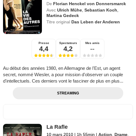
De
Florian Henckel von Donnersmarck
Avec
Ulrich Mühe
,
Sebastian Koch
,
Martina Gedeck
Titre original
Das Leben der Anderen
Presse
Spectateurs
Mes amis
4,4
4,2
--
Au début des années 1980, en Allemagne de l'Est, un agent
secret, nommé Wiesler, a pour mission d'observer un couple
d'intellectuels. Ces derniers vont le fasciner de plus en plus...
STREAMING
La Rafle
10 mars 2010
|
1h 55min
|
Action
,
Drame
,