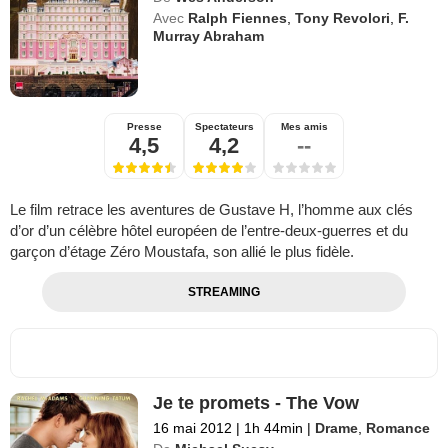
Avec
Ralph Fiennes
,
Tony Revolori
,
F.
Murray Abraham
Presse
Spectateurs
Mes amis
4,5
4,2
--
Le film retrace les aventures de Gustave H, l’homme aux clés
d’or d’un célèbre hôtel européen de l’entre-deux-guerres et du
garçon d’étage Zéro Moustafa, son allié le plus fidèle.
STREAMING
Je te promets - The Vow
16 mai 2012
|
1h 44min
|
Drame
,
Romance