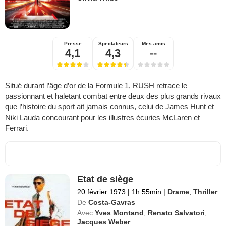
Presse
Spectateurs
Mes amis
4,1
4,3
--
Situé durant l’âge d’or de la Formule 1, RUSH retrace le
passionnant et haletant combat entre deux des plus grands rivaux
que l’histoire du sport ait jamais connus, celui de James Hunt et
Niki Lauda concourant pour les illustres écuries McLaren et
Ferrari.
Etat de siège
20 février 1973
|
1h 55min
|
Drame
,
Thriller
De
Costa-Gavras
Avec
Yves Montand
,
Renato Salvatori
,
Jacques Weber