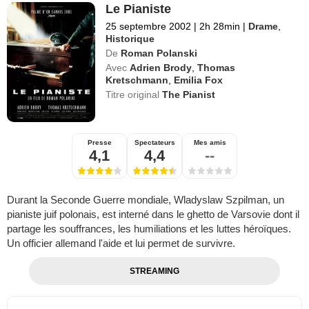
Le Pianiste
25 septembre 2002
|
2h 28min
|
Drame
,
Historique
De
Roman Polanski
Avec
Adrien Brody
,
Thomas
Kretschmann
,
Emilia Fox
Titre original
The Pianist
Presse
Spectateurs
Mes amis
4,1
4,4
--
Durant la Seconde Guerre mondiale, Wladyslaw Szpilman, un
pianiste juif polonais, est interné dans le ghetto de Varsovie dont il
partage les souffrances, les humiliations et les luttes héroïques.
Un officier allemand l'aide et lui permet de survivre.
STREAMING