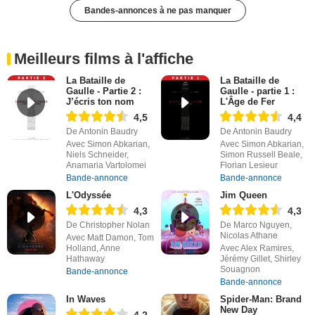
Bandes-annonces à ne pas manquer
Meilleurs films à l'affiche
La Bataille de
La Bataille de
Gaulle - Partie 2 :
Gaulle - partie 1 :
J’écris ton nom
L'Âge de Fer
4,5
4,4
De Antonin Baudry
De Antonin Baudry
Avec Simon Abkarian,
Avec Simon Abkarian,
Niels Schneider,
Simon Russell Beale,
Anamaria Vartolomei
Florian Lesieur
Bande-annonce
Bande-annonce
L'Odyssée
Jim Queen
4,3
4,3
De Christopher Nolan
De Marco Nguyen,
Nicolas Athane
Avec Matt Damon, Tom
Holland, Anne
Avec Alex Ramires,
Hathaway
Jérémy Gillet, Shirley
Souagnon
Bande-annonce
Bande-annonce
In Waves
Spider-Man: Brand
New Day
4,2