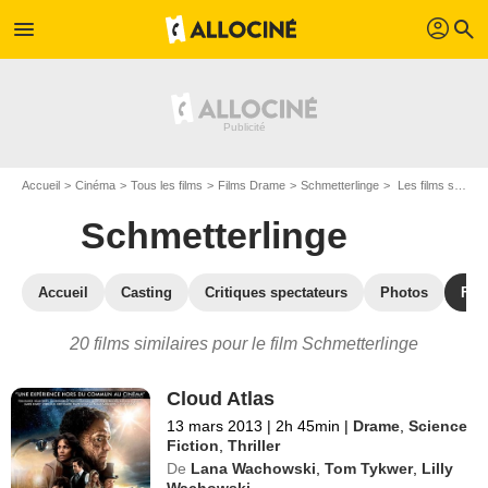
profil
menu
search
Accueil
Cinéma
Tous les films
Films Drame
Schmetterlinge
Les films similaires à "Schmetterlinge"
Schmetterlinge
Accueil
Casting
Critiques spectateurs
Photos
Film
20 films similaires pour le film Schmetterlinge
Cloud Atlas
13 mars 2013
|
2h 45min
|
Drame
,
Science
Fiction
,
Thriller
De
Lana Wachowski
,
Tom Tykwer
,
Lilly