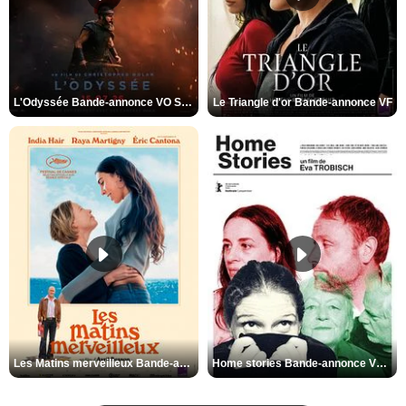
L'Odyssée Bande-annonce VO STFR
Le Triangle d'or Bande-annonce VF
Les Matins merveilleux Bande-annonce VF
Home stories Bande-annonce VO STFR