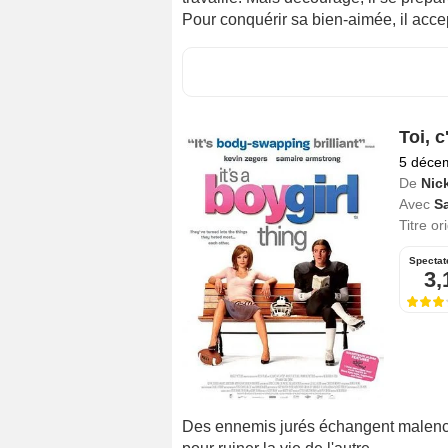
Pour conquérir sa bien-aimée, il acce
Toi, c
5 déce
De
Nic
Avec
S
Titre or
Spectat
3,
Des ennemis jurés échangent malencon