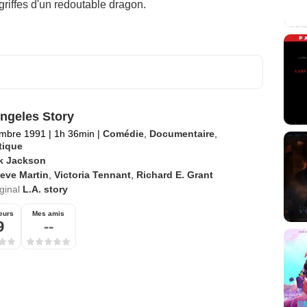
riffes d'un redoutable dragon.
ngeles Story
embre 1991
|
1h 36min
|
Comédie
,
Documentaire
,
tique
k Jackson
eve Martin
,
Victoria Tennant
,
Richard E. Grant
iginal
L.A. story
eurs
Mes amis
9
--