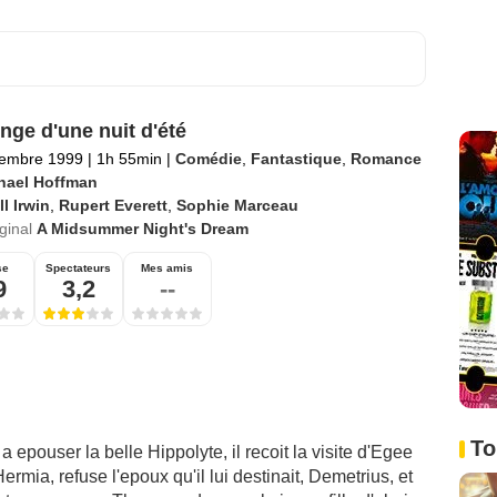
nge d'une nuit d'été
tembre 1999
|
1h 55min
|
Comédie
,
Fantastique
,
Romance
hael Hoffman
ll Irwin
,
Rupert Everett
,
Sophie Marceau
iginal
A Midsummer Night's Dream
se
Spectateurs
Mes amis
9
3,2
--
To
 epouser la belle Hippolyte, il recoit la visite d'Egee
ermia, refuse l'epoux qu'il lui destinait, Demetrius, et