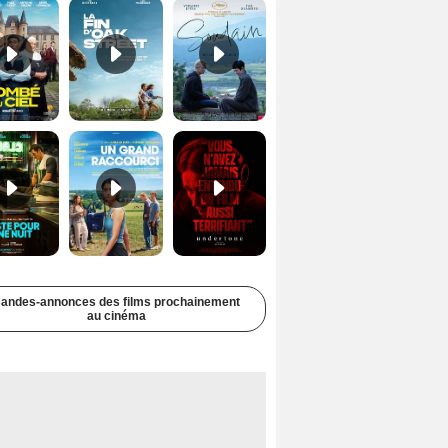
Juste pour une nuit Bande-annonce VO STFR
Un grand raccourci Bande-annonce VF
Undertone Bande-annonce VO STFR
andes-annonces des films prochainement
au cinéma