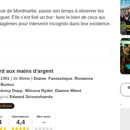
bar de Montmartre, passe son temps à observer les
uer. Elle s'est fixé un but : faire le bien de ceux qui
ratagèmes pour intervenir incognito dans leur existence.
d aux mains d'argent
l 1991
|
1h 45min
|
Drame
,
Fantastique
,
Romance
 Burton
B
ohnny Depp
,
Winona Ryder
,
Dianne Wiest
iginal
Edward Scissorhands
'
s 10 ans
se
Spectateurs
Mes amis
4
4,4
--