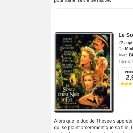
pour ruiner la vie de l'autre.
Le So
22 sep
De
Mic
Avec
Bi
Titre or
Pres
2,
Alors que le duc de Thesee s'apprete a
qui se plaint amerement que sa fille, H