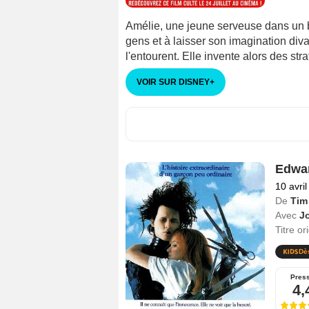
Amélie, une jeune serveuse dans un 
gens et à laisser son imagination divag
l'entourent. Elle invente alors des st
VOIR SUR DISNEY
+
Edwar
10 avri
De
Tim
Avec
J
Titre or
Dè
Pres
4,