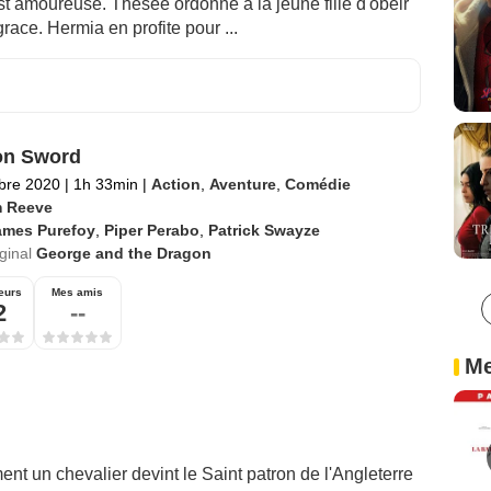
t amoureuse. Thesee ordonne a la jeune fille d'obeir
race. Hermia en profite pour ...
on Sword
bre 2020
|
1h 33min
|
Action
,
Aventure
,
Comédie
 Reeve
ames Purefoy
,
Piper Perabo
,
Patrick Swayze
iginal
George and the Dragon
eurs
Mes amis
2
--
Me
t un chevalier devint le Saint patron de l'Angleterre