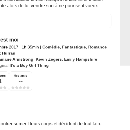
pte alors de lui vendre son âme pour sept voeux...
'est moi
mbre 2017
|
1h 35min
|
Comédie
,
Fantastique
,
Romance
k Hurran
amaire Armstrong
,
Kevin Zegers
,
Emily Hampshire
iginal
It's a Boy Girl Thing
eurs
Mes amis
1
--
treusement leurs corps et décident de tout faire