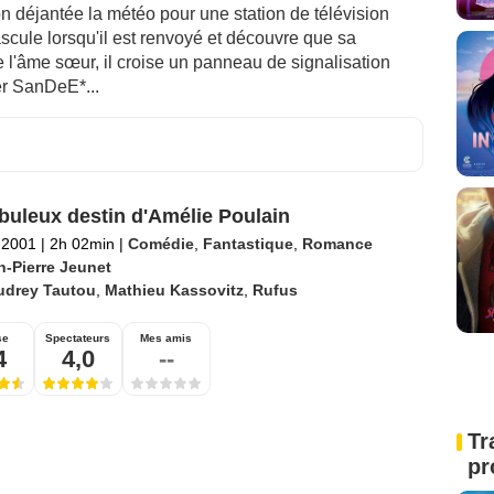
n déjantée la météo pour une station de télévision
scule lorsqu'il est renvoyé et découvre que sa
e l'âme sœur, il croise un panneau de signalisation
er SanDeE*...
buleux destin d'Amélie Poulain
l 2001
|
2h 02min
|
Comédie
,
Fantastique
,
Romance
n-Pierre Jeunet
udrey Tautou
,
Mathieu Kassovitz
,
Rufus
se
Spectateurs
Mes amis
4
4,0
--
Tr
pr