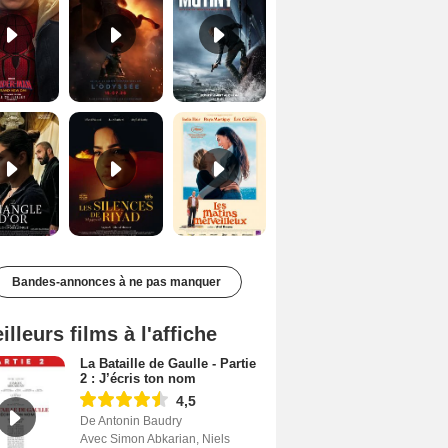
Le Triangle d'or Bande-annonce VF
Les Silences de Riyad Bande-annonce VO STFR
Les Matins merveilleux Bande-annonce VF
Bandes-annonces à ne pas manquer
illeurs films à l'affiche
La Bataille de Gaulle - Partie
2 : J’écris ton nom
4,5
De Antonin Baudry
Avec Simon Abkarian, Niels