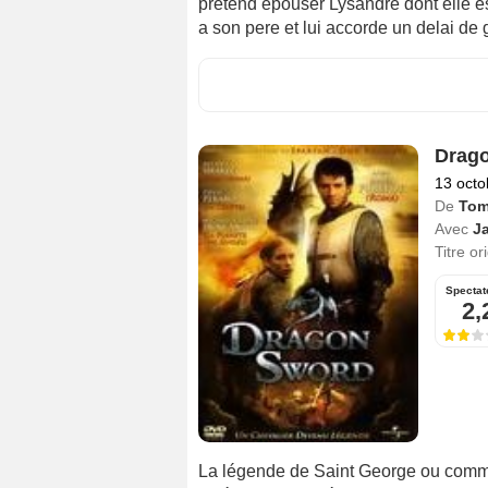
pretend epouser Lysandre dont elle es
a son pere et lui accorde un delai de g
Drag
13 octo
De
Tom
Avec
J
Titre or
Spectat
2,
La légende de Saint George ou commen