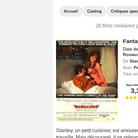
Accueil
Casting
Critiques spec
20 films similaires 
Fant
Date de
Roman
De
Sta
Avec
P
Titre or
Spectat
3,
Stanley, un petit cuisinier, est amour
travaille. Mais découragé, il se prépar