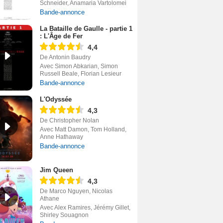
Schneider, Anamaria Vartolomei
Bande-annonce
La Bataille de Gaulle - partie 1
: L'Âge de Fer
4,4
De Antonin Baudry
Avec Simon Abkarian, Simon
Russell Beale, Florian Lesieur
Bande-annonce
L'Odyssée
4,3
De Christopher Nolan
Avec Matt Damon, Tom Holland,
Anne Hathaway
Bande-annonce
Jim Queen
4,3
De Marco Nguyen, Nicolas
Athane
Avec Alex Ramires, Jérémy Gillet,
Shirley Souagnon