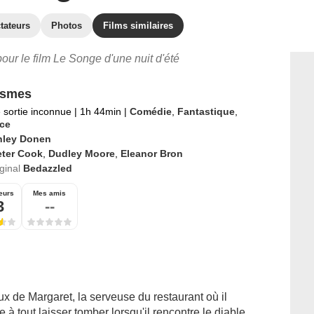
tateurs
Photos
Films similaires
pour le film Le Songe d'une nuit d'été
asmes
 sortie inconnue
|
1h 44min
|
Comédie
,
Fantastique
,
ce
nley Donen
eter Cook
,
Dudley Moore
,
Eleanor Bron
iginal
Bedazzled
eurs
Mes amis
3
--
eux de Margaret, la serveuse du restaurant où il
e à tout laisser tomber lorsqu'il rencontre le diable.