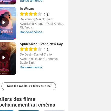
Bande-annonce
In Waves
4,2
De Phuong Mai Nguyen
Avec Lyna Khoudri, Paul Kircher,
Rio Vega
Bande-annonce
Spider-Man: Brand New Day
4,2
De Destin Daniel Cretton
Avec Tom Holland, Zendaya,
Sadie Sink
Bande-annonce
Tous les meilleurs films au ciné
ailers des films
ochainement au cinéma
Tombé du ciel Bande-annonce VF
La fin d’Oak Street Bande-annonce VO STFR
Soudain Bande-annonce VF STFR