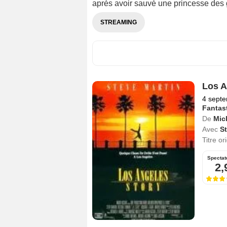
après avoir sauvé une princesse des g
STREAMING
Los A
4 sept
Fantas
De
Mic
Avec
St
Titre or
Spectat
2,