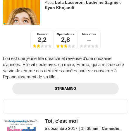
Avec
Lola Lasseron
,
Ludivine Sagnier
,
Kyan Khojandi
Presse
Spectateurs
Mes amis
2,2
2,8
--
Lou est une jeune fille créative et rêveuse d’une douzaine
d’années. Elle vit seule avec sa mère, Emma, qui a mis de côté
sa vie de femme ces dernières années pour se consacrer à
l’épanouissement de sa fille...
STREAMING
Toi, c'est moi
5 décembre 2017
|
1h 35min
|
Comédie
,