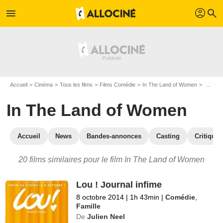
profil
menu
search
Accueil
Cinéma
Tous les films
Films Comédie
In The Land of Women
Les films similaires à "In The Land of Women"
In The Land of Women
Accueil
News
Bandes-annonces
Casting
Critiques
20 films similaires pour le film In The Land of Women
Lou ! Journal infime
8 octobre 2014
|
1h 43min
|
Comédie
,
Famille
De
Julien Neel