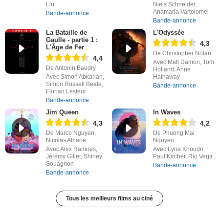
Liu
Niels Schneider,
Anamaria Vartolomei
Bande-annonce
Bande-annonce
La Bataille de
L'Odyssée
Gaulle - partie 1 :
4,3
L'Âge de Fer
De Christopher Nolan
4,4
Avec Matt Damon, Tom
De Antonin Baudry
Holland, Anne
Avec Simon Abkarian,
Hathaway
Simon Russell Beale,
Bande-annonce
Florian Lesieur
Bande-annonce
Jim Queen
In Waves
4,3
4,2
De Marco Nguyen,
De Phuong Mai
Nicolas Athane
Nguyen
Avec Alex Ramires,
Avec Lyna Khoudri,
Jérémy Gillet, Shirley
Paul Kircher, Rio Vega
Souagnon
Bande-annonce
Bande-annonce
Tous les meilleurs films au ciné