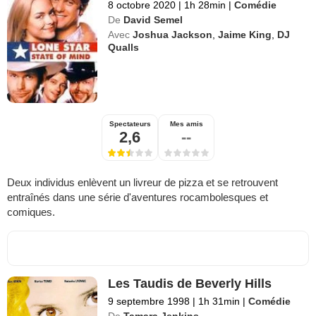
8 octobre 2020
|
1h 28min
|
Comédie
De
David Semel
Avec
Joshua Jackson
,
Jaime King
,
DJ
Qualls
Spectateurs
Mes amis
2,6
--
Deux individus enlèvent un livreur de pizza et se retrouvent
entraînés dans une série d'aventures rocambolesques et
comiques.
Les Taudis de Beverly Hills
9 septembre 1998
|
1h 31min
|
Comédie
De
Tamara Jenkins