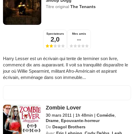
Snoop Dogg
Titre original
The Tenants
Spectateurs
Mes amis
2,0
--
Harry Lesser est un écrivain qui tente de terminer son livre,
commencé dix ans auparavant. Il voit sa tranquilité disparaître le
jour où Willie Spearmint, militant Afro-Américain et aspirant
écrivain, emménage dans son immeuble...
Zombie Lover
30 mars 2011
|
1h 48min
|
Comédie
,
Drame
,
Epouvante-horreur
De
Deagol Brothers
Avec
Eric Lehning
,
Cody DeVos
,
Leah