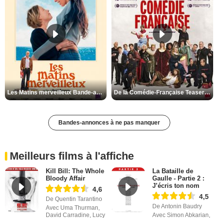
Les Matins merveilleux Bande-annonce VF
De la Comédie-Française Teaser VF
Bandes-annonces à ne pas manquer
Meilleurs films à l'affiche
Kill Bill: The Whole
La Bataille de
Bloody Affair
Gaulle - Partie 2 :
J’écris ton nom
4,6
4,5
De Quentin Tarantino
De Antonin Baudry
Avec Uma Thurman,
David Carradine, Lucy
Avec Simon Abkarian,