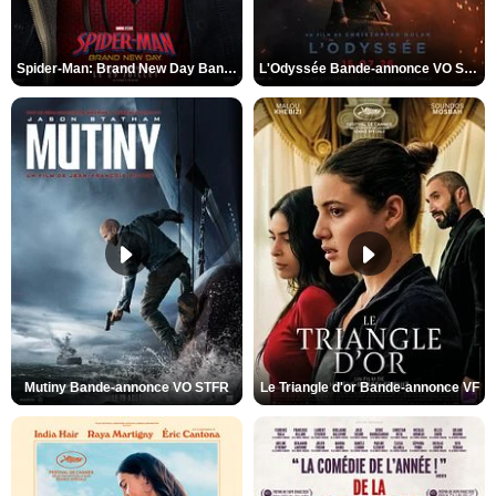
Spider-Man: Brand New Day Bande-annonce VO STFR
L'Odyssée Bande-annonce VO STFR
Mutiny Bande-annonce VO STFR
Le Triangle d'or Bande-annonce VF