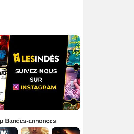
p Bandes-annonces
Mutiny Bande-annonce VO STFR
Spider-Man: Brand New Day Bande-annonce VO STFR
L'Odyssée Bande-annonce VO STFR