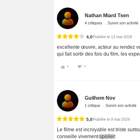
Nathan Miard Tsen
4 critiques
Suivre son activité
4,0
Publiée le 12 mai 2026
excellente œuvre, acteur au rendez 
qui fait sortir des fois du film, les ex
0
0
Guilhem Nov
1 critique
Suivre son activité
5,0
Publiée le 9 mai 2026
Le filme est incroyable est triste surt
conseille vivement
spoiler: