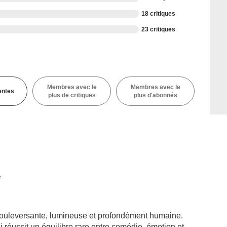
18 critiques
23 critiques
Membres avec le
Membres avec le
entes
plus de critiques
plus d'abonnés
é
bouleversante, lumineuse et profondément humaine.
 réussit un équilibre rare entre comédie, émotion et