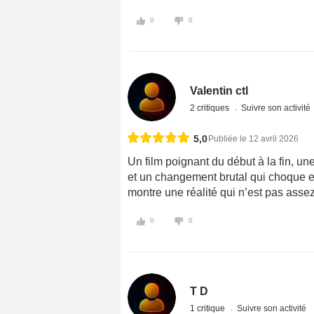
0
0
Valentin ctl
2 critiques
Suivre son activité
5,0
Publiée le 12 avril 2026
Un film poignant du début à la fin, une
et un changement brutal qui choque et
montre une réalité qui n’est pas asse
0
0
T D
1 critique
Suivre son activité