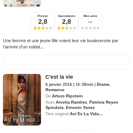
Presse
Spectateurs
Mes amis
2,8
2,8
--
Une femme et une jeune fille voient leur vie bouleversée par
l'arrivée d'un soldat...
C'est la vie
6 janvier 2016
|
1h 38min
|
Drame
,
Romance
De
Arturo Ripstein
Avec
Arcelia Ramírez
,
Patricia Reyes
Spindola
,
Ernesto Yanez
Titre original
Así Es La Vida...