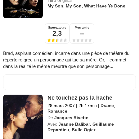
Titre original
My Son, My Son, What Have Ye Done
Spectateurs
Mes amis
2,3
--
Brad, aspirant comédien, incarne dans une pièce de théâtre du
répertoire grec un personnage qui tue sa mère. Or, il commet
dans la réalité le même meurtre que son personnage...
Ne touchez pas la hache
28 mars 2007
|
2h 17min
|
Drame
,
Romance
De
Jacques Rivette
Avec
Jeanne Balibar
,
Guillaume
Depardieu
,
Bulle Ogier