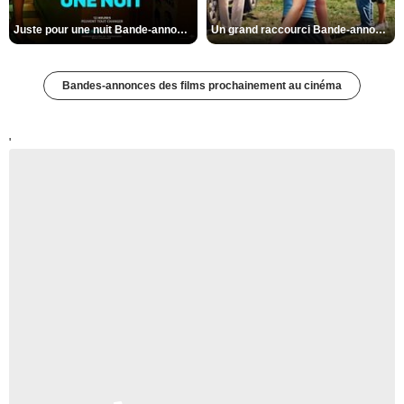
Juste pour une nuit Bande-annonce VO STFR
Un grand raccourci Bande-annonce VF
Bandes-annonces des films prochainement au cinéma
'