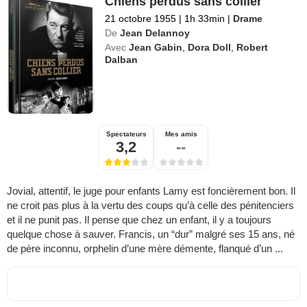
Chiens perdus sans collier
21 octobre 1955
|
1h 33min
|
Drame
De
Jean Delannoy
Avec
Jean Gabin
,
Dora Doll
,
Robert
Dalban
Spectateurs
Mes amis
3,2
--
Jovial, attentif, le juge pour enfants Lamy est foncièrement bon. Il
ne croit pas plus à la vertu des coups qu’à celle des pénitenciers
et il ne punit pas. Il pense que chez un enfant, il y a toujours
quelque chose à sauver. Francis, un “dur” malgré ses 15 ans, né
de père inconnu, orphelin d’une mère démente, flanqué d’un ...