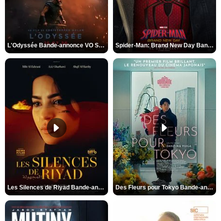
L'Odyssée Bande-annonce VO STFR
Spider-Man: Brand New Day Bande-annonce VO STFR
Les Silences de Riyad Bande-annonce VO STFR
Des Fleurs pour Tokyo Bande-annonce VO STFR