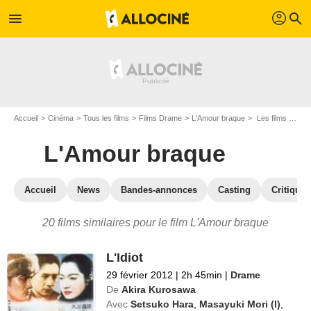
profil
menu
search
Accueil
Cinéma
Tous les films
Films Drame
L'Amour braque
Les films similaires à "L'Amour braque"
L'Amour braque
Accueil
News
Bandes-annonces
Casting
Critiques
20 films similaires pour le film L'Amour braque
L'Idiot
29 février 2012
|
2h 45min
|
Drame
De
Akira Kurosawa
Avec
Setsuko Hara
,
Masayuki Mori (I)
,