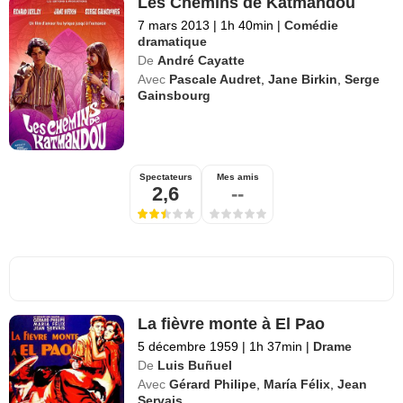
Les Chemins de Katmandou
7 mars 2013
|
1h 40min
|
Comédie
dramatique
De
André Cayatte
Avec
Pascale Audret
,
Jane Birkin
,
Serge
Gainsbourg
Spectateurs
Mes amis
2,6
--
La fièvre monte à El Pao
5 décembre 1959
|
1h 37min
|
Drame
De
Luis Buñuel
Avec
Gérard Philipe
,
María Félix
,
Jean
Servais