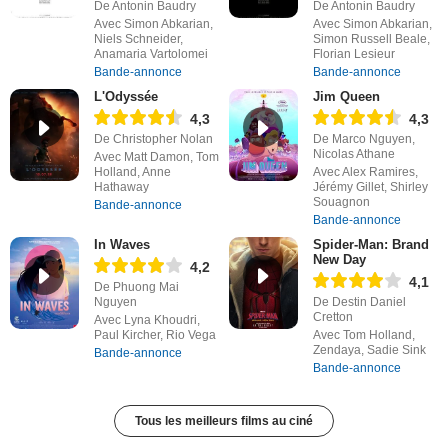
De Antonin Baudry
De Antonin Baudry
Avec Simon Abkarian,
Avec Simon Abkarian,
Niels Schneider,
Simon Russell Beale,
Anamaria Vartolomei
Florian Lesieur
Bande-annonce
Bande-annonce
L'Odyssée
Jim Queen
4,3
4,3
De Christopher Nolan
De Marco Nguyen,
Nicolas Athane
Avec Matt Damon, Tom
Holland, Anne
Avec Alex Ramires,
Hathaway
Jérémy Gillet, Shirley
Souagnon
Bande-annonce
Bande-annonce
In Waves
Spider-Man: Brand
New Day
4,2
4,1
De Phuong Mai
Nguyen
De Destin Daniel
Cretton
Avec Lyna Khoudri,
Paul Kircher, Rio Vega
Avec Tom Holland,
Zendaya, Sadie Sink
Bande-annonce
Bande-annonce
Tous les meilleurs films au ciné