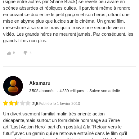
(signé entre autres par Shane Black) se révèle peu avare en
scènes absurdes et répliques cultes. Il parvient même à rendre
émouvant ce duo entre le petit garçon et son héros, offrant une
mise en abyme plus que lucide sur le cinéma. Un grand film,
mésestimé à sa sortie mais qui a trouvé une seconde vie en
vidéo. Les grands héros ne meurent jamais. Par conséquent, les
grands films non plus.
9
4
Akamaru
3 508 abonnés
4 339 critiques
Suivre son activité
2,5
Publiée le 1 février 2013
Un divertissement familial malin,très orienté action
décapante,mais surtout un formidable hommage au 7ème
art."Last Action Hero" part d'un postulat à la "Retour vers le
futur",avec un gamin qui se retrouve entraîné dans le film qu'il