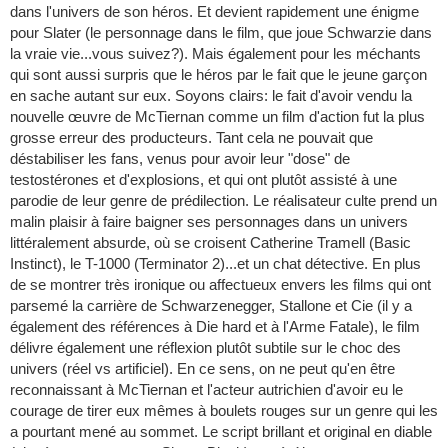
dans l'univers de son héros. Et devient rapidement une énigme
pour Slater (le personnage dans le film, que joue Schwarzie dans
la vraie vie...vous suivez?). Mais également pour les méchants
qui sont aussi surpris que le héros par le fait que le jeune garçon
en sache autant sur eux. Soyons clairs: le fait d'avoir vendu la
nouvelle œuvre de McTiernan comme un film d'action fut la plus
grosse erreur des producteurs. Tant cela ne pouvait que
déstabiliser les fans, venus pour avoir leur "dose" de
testostérones et d'explosions, et qui ont plutôt assisté à une
parodie de leur genre de prédilection. Le réalisateur culte prend un
malin plaisir à faire baigner ses personnages dans un univers
littéralement absurde, où se croisent Catherine Tramell (Basic
Instinct), le T-1000 (Terminator 2)...et un chat détective. En plus
de se montrer très ironique ou affectueux envers les films qui ont
parsemé la carrière de Schwarzenegger, Stallone et Cie (il y a
également des références à Die hard et à l'Arme Fatale), le film
délivre également une réflexion plutôt subtile sur le choc des
univers (réel vs artificiel). En ce sens, on ne peut qu'en être
reconnaissant à McTiernan et l'acteur autrichien d'avoir eu le
courage de tirer eux mêmes à boulets rouges sur un genre qui les
a pourtant mené au sommet. Le script brillant et original en diable