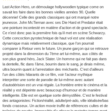
Last Action Hero, un démoulage hollywoodien typique come on
savait les faire dans les bonnes vieilles années 90. Quelle
décennie! Celle des grands classiques qui ont marqué notre
jeunesse. John McTiernan avec ses Die Hard et Predator était
une pointure incontesté en matière d'action et de grand spectacle.
Ce n'est donc pas la première fois qu'il met en scène Schwarzy.
Cette concoction pyrotechnique de haut vol est une réalisation
dynamique mais relativement classique, que l'on pourrait
comparer à Retour vers le future. Un jeune garçon qui se retrouve
projeté dans la dimension du 7ème art lui-même, aux côtés de
son plus grand héro, Jack Slater. Un homme qui ne fait pas dans
la dentelle, flic dans l'âme, bourrin dans le sang, je dirais même,
ultra bourrin quant à l'arrestation des méchants. C'est d'ailleurs
l'un des côtés hilarants de ce film, voir l'acteur mythique
interpréter une sorte de parodie de lui-même avec autant
d'autodérision est un vrai régale. La frontière entre le cinéma et la
réalité y est dépeinte avec beaucoup d'humour et de manière
intelligente. Elle est en quelque sorte démystifiée. C'est le festival
des antagonistes: Fiction/réalité, adulte/pré-ado, ville idéalisée/bas
fonds crasseux. Un action movie truffé de références cultes et de
traînées de poudre. Impossible d'y glisser le moindre temps mort,