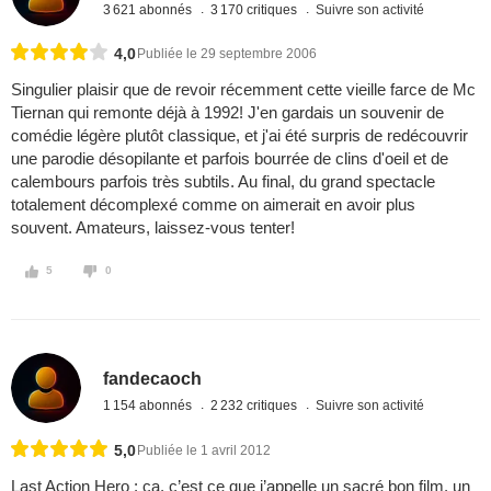
3 621 abonnés
3 170 critiques
Suivre son activité
4,0
Publiée le 29 septembre 2006
Singulier plaisir que de revoir récemment cette vieille farce de Mc
Tiernan qui remonte déjà à 1992! J'en gardais un souvenir de
comédie légère plutôt classique, et j'ai été surpris de redécouvrir
une parodie désopilante et parfois bourrée de clins d'oeil et de
calembours parfois très subtils. Au final, du grand spectacle
totalement décomplexé comme on aimerait en avoir plus
souvent. Amateurs, laissez-vous tenter!
5
0
fandecaoch
1 154 abonnés
2 232 critiques
Suivre son activité
5,0
Publiée le 1 avril 2012
Last Action Hero : ça, c’est ce que j’appelle un sacré bon film, un