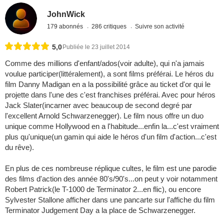
JohnWick
179 abonnés
286 critiques
Suivre son activité
5,0
Publiée le 23 juillet 2014
Comme des millions d'enfant/ados(voir adulte), qui n'a jamais
voulue participer(littéralement), a sont films préférai. Le héros du
film Danny Madigan en a la possibilité grâce au ticket d'or qui le
projette dans l'une des c'est franchises préférai. Avec pour héros
Jack Slater(incarner avec beaucoup de second degré par
l'excellent Arnold Schwarzenegger). Le film nous offre un duo
unique comme Hollywood en a l'habitude...enfin la...c'est vraiment
plus qu'unique(un gamin qui aide le héros d'un film d'action...c'est
du rêve).
En plus de ces nombreuse réplique cultes, le film est une parodie
des films d'action des année 80's/90's...on peut y voir notamment
Robert Patrick(le T-1000 de Terminator 2...en flic), ou encore
Sylvester Stallone afficher dans une pancarte sur l'affiche du film
Terminator Judgement Day a la place de Schwarzenegger.