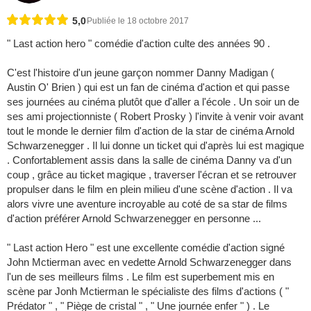
5,0
Publiée le 18 octobre 2017
" Last action hero " comédie d'action culte des années 90 .
C'est l'histoire d'un jeune garçon nommer Danny Madigan (
Austin O' Brien ) qui est un fan de cinéma d'action et qui passe
ses journées au cinéma plutôt que d'aller a l'école . Un soir un de
ses ami projectionniste ( Robert Prosky ) l'invite à venir voir avant
tout le monde le dernier film d'action de la star de cinéma Arnold
Schwarzenegger . Il lui donne un ticket qui d'après lui est magique
. Confortablement assis dans la salle de cinéma Danny va d'un
coup , grâce au ticket magique , traverser l'écran et se retrouver
propulser dans le film en plein milieu d'une scène d'action . Il va
alors vivre une aventure incroyable au coté de sa star de films
d'action préférer Arnold Schwarzenegger en personne ...
" Last action Hero " est une excellente comédie d'action signé
John Mctierman avec en vedette Arnold Schwarzenegger dans
l'un de ses meilleurs films . Le film est superbement mis en
scène par Jonh Mctierman le spécialiste des films d'actions ( "
Prédator " , " Piège de cristal " , " Une journée enfer " ) . Le