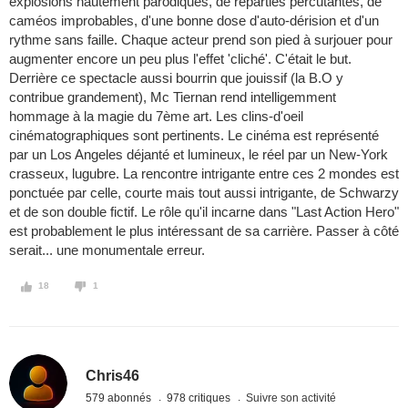
explosions hautement parodiques, de réparties percutantes, de
caméos improbables, d'une bonne dose d'auto-dérision et d'un
rythme sans faille. Chaque acteur prend son pied à surjouer pour
augmenter encore un peu plus l'effet 'cliché'. C'était le but.
Derrière ce spectacle aussi bourrin que jouissif (la B.O y
contribue grandement), Mc Tiernan rend intelligemment
hommage à la magie du 7ème art. Les clins-d'oeil
cinématographiques sont pertinents. Le cinéma est représenté
par un Los Angeles déjanté et lumineux, le réel par un New-York
crasseux, lugubre. La rencontre intrigante entre ces 2 mondes est
ponctuée par celle, courte mais tout aussi intrigante, de Schwarzy
et de son double fictif. Le rôle qu'il incarne dans "Last Action Hero"
est probablement le plus intéressant de sa carrière. Passer à côté
serait... une monumentale erreur.
18
1
Chris46
579 abonnés
978 critiques
Suivre son activité