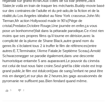
regardait sur grand écran.Aux côtés de sa star préféré,Jack
Slater,le voilà en train de traquer les méchants.Buddy-movie basé
sur des contraires:de l'adulte et du pré-ado,de la fiction et de la
réalité,du Los Angeles idéalisé au New York crasseux.John Mc
Tiernan,Mr action Hollywood made in 90's(Piège de
cristal,Predator,Octobre Rouge,Une journée en enfer,ça vous
pose un bonhomme!)fait dans la pétarade parodique.Ce n'est rien
moins que ses propres films qu'il tourne en dérision,avec la
complicité de la plume de Shane Black,autre grand nom du
genre.Ils s'éclatent tous 2 à truffer le film de références(entre
autres:E.T,Terminator, l'Arme Fatale,le Septième Sceau).Arnold
Schwarzenegger se parodie également,dans une descente
humoristique entamée 5 ans auparavant.Le pouvoir du cinméa
est celui de tout nous faire croire.Seul grief:la cible visée est trop
grand public,le film est édulcoré(pas de sang,l'enfant ne peut être
mis en danger),et sur plus de 2 heures,les gags assaisonnés de
pyromanie ne suffisent pas.Bien fendard quand même.
5
2