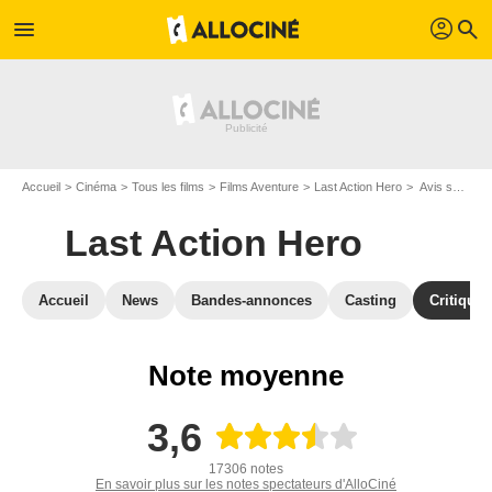
profil
menu
search
Accueil
Cinéma
Tous les films
Films Aventure
Last Action Hero
Avis sur Last Action Hero
Last Action Hero
Accueil
News
Bandes-annonces
Casting
Critiques
Note moyenne
3,6
17306 notes
En savoir plus sur les notes spectateurs d'AlloCiné