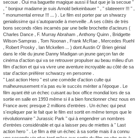
secoue . Oui ma baguette magique aussi il faut que je la secoue "
, " bonjour madame je suis Arnold bekeinbauer " , " slateeerrr !!! " ,
" monumental erreur !!! ... ) . Le film est porter par un shwarzy
genialissime qui s'autoparodie à merveille . A ses côtés de très
bons seconds rôles incarnés par une belle brochette d'acteurs (
Charles Dance , F. Murray Abraham , Anthony Quinn , Bridgette
Wilson-Sampras , Tom Noonan , Frank McRae , Mercedes Ruehl
, Robert Prosky , Ian Mckellen ... ) dont Austin O' Brien génial
dans le rôle du jeune Danny Madigan un jeune garçon fan de
cinéma d'action qui va se retrouver propulser au beau milieu d'un
film d'action et qui va vivre une aventure incroyable au côté de sa
star d'action préférer schwarzy en personne .
" Last action Hero " est une comédie d'action culte qui
malheureusement n'a pas eu le succès mériter a l'époque . Le
film ayant été un échec cuisant au box office mondial lors de sa
sortie en salle en 1993 même si il a bien fonctionner chez nous en
France avec presque 2 millions d'entrées . Un échec qui peut
s'expliquer par le fait que le film est sortit en même temps que le
révolutionnaire " Jurassic Park " qui à engendrer un nombres
d'entrées considérable et qui a laisser peu de miettes à " Last
action hero " . Le film a été un échec à sa sortie mais il a connu
une seconde vie plus tard grâce aux sortie du film en vhs puis à