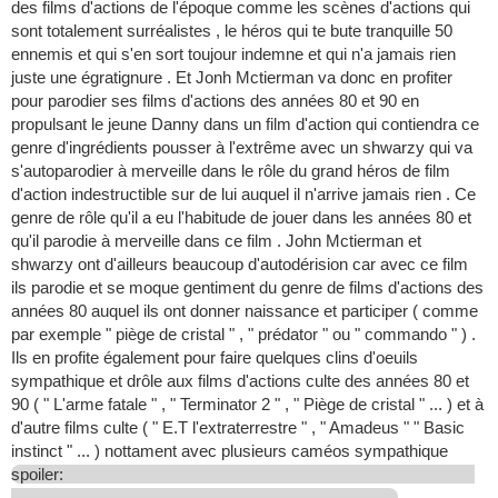
des films d'actions de l'époque comme les scènes d'actions qui
sont totalement surréalistes , le héros qui te bute tranquille 50
ennemis et qui s'en sort toujour indemne et qui n'a jamais rien
juste une égratignure . Et Jonh Mctierman va donc en profiter
pour parodier ses films d'actions des années 80 et 90 en
propulsant le jeune Danny dans un film d'action qui contiendra ce
genre d'ingrédients pousser à l'extrême avec un shwarzy qui va
s'autoparodier à merveille dans le rôle du grand héros de film
d'action indestructible sur de lui auquel il n'arrive jamais rien . Ce
genre de rôle qu'il a eu l'habitude de jouer dans les années 80 et
qu'il parodie à merveille dans ce film . John Mctierman et
shwarzy ont d'ailleurs beaucoup d'autodérision car avec ce film
ils parodie et se moque gentiment du genre de films d'actions des
années 80 auquel ils ont donner naissance et participer ( comme
par exemple " piège de cristal " , " prédator " ou " commando " ) .
Ils en profite également pour faire quelques clins d'oeuils
sympathique et drôle aux films d'actions culte des années 80 et
90 ( " L'arme fatale " , " Terminator 2 " , " Piège de cristal " ... ) et à
d'autre films culte ( " E.T l'extraterrestre " , " Amadeus " " Basic
instinct " ... ) nottament avec plusieurs caméos sympathique
spoiler: