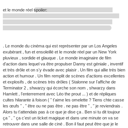
et le monde réel
spoiler:
. Le monde du cinéma qui est représenter par un Los Angeles
exubérant , fun et ensoleillé et le monde réel par un New York
pluvieux , sordide et glauque . Le monde imaginaire de film
d'action dans lequel va être propulser Danny est géniale , inventif
et très drôle et on s'y évade avec plaisir . Un film qui allie très bien
action et humour . Un film remplit de scènes d'actions excellentes
et explosifs , de scènes très drôles ( Stalonne sur l'affiche de
Terminator 2 , shwarzy qui écorche son nom , shwarzy dans
Hamlett , l'enterrement avec Léo the prout ... ) et de répliques
cultes hilarante à foison ( " t'aime les omelette ? Tiens chte casse
les œufs " , " être ou ne pas être . ne pas être " , " je reviendrais .
Alors tu t'attendais pas à ce que je dise ça . Ben si tu dit toujour
ça " , " ça c'est un ticket magique et dans une minute on va se
retrouver dans une salle de ciné . Bon il faut peut être que je le