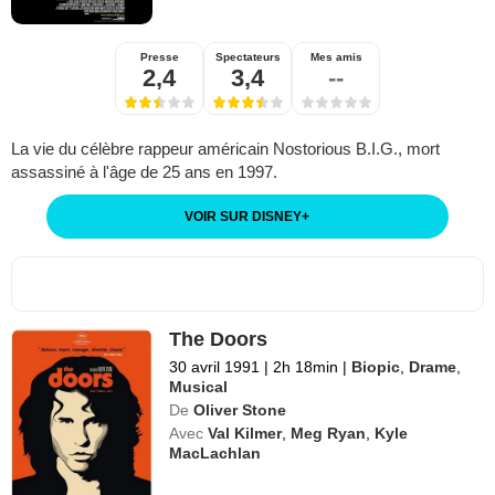
Presse
Spectateurs
Mes amis
2,4
3,4
--
La vie du célèbre rappeur américain Nostorious B.I.G., mort
assassiné à l'âge de 25 ans en 1997.
VOIR SUR DISNEY
+
The Doors
30 avril 1991
|
2h 18min
|
Biopic
,
Drame
,
Musical
De
Oliver Stone
Avec
Val Kilmer
,
Meg Ryan
,
Kyle
MacLachlan