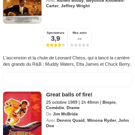
Avec
Adrien Brody
,
Beyoncé Knowles-
Carter
,
Jeffrey Wright
Spectateurs
Mes amis
3,9
--
L'ascension et la chute de Leonard Chess, qui a lancé la carrière
des grands du R&B : Muddy Waters, Etta James et Chuck Berry.
Great balls of fire!
25 octobre 1989
|
1h 48min
|
Biopic
,
Comédie
,
Drame
De
Jim McBride
Avec
Dennis Quaid
,
Winona Ryder
,
John
Doe