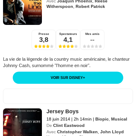
Avec
Joaquin Phoenix
,
Reese
Witherspoon
,
Robert Patrick
Presse
Spectateurs
Mes amis
3,8
4,1
--
La vie de la légende de la country music américaine, le chanteur
Johnny Cash, surnommé "l'homme en noir".
VOIR SUR DISNEY
+
Jersey Boys
18 juin 2014
|
2h 14min
|
Biopic
,
Musical
De
Clint Eastwood
Avec
Christopher Walken
,
John Lloyd