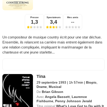
Presse
Spectateurs
Mes amis
1,3
3,4
--
Un compositeur de musique country écrit pour une star déchue.
Ensemble, ils relancent sa carrière mais entrent également dans
une relation compliquée, impliquant le mari/manager de la
chanteuse et une jeune starlette...
Tina
29 septembre 1993
|
1h 57min
|
Biopic
,
Drame
,
Musical
De
Brian Gibson
Avec
Angela Bassett
,
Laurence
Fishburne
,
Penny Johnson Jerald
Titre original
What's Love Got to Do with It