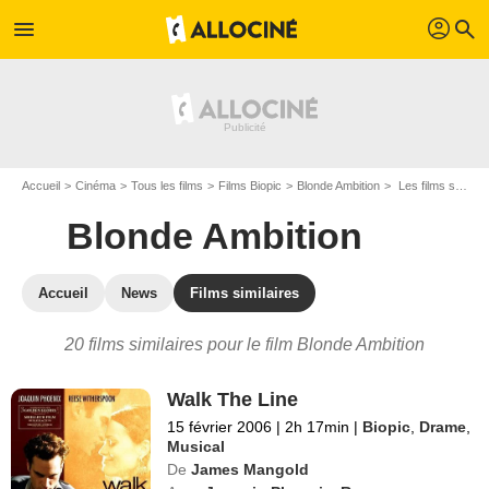
profil
menu
search
Accueil
Cinéma
Tous les films
Films Biopic
Blonde Ambition
Les films similaires à "Blonde Ambition"
Blonde Ambition
Accueil
News
Films similaires
20 films similaires pour le film Blonde Ambition
Walk The Line
15 février 2006
|
2h 17min
|
Biopic
,
Drame
,
Musical
De
James Mangold