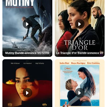
Mutiny Bande-annonce VO STFR
Le Triangle d'or Bande-annonce VF