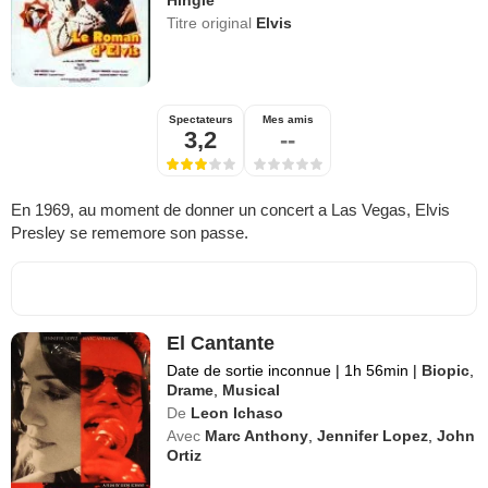
Hingle
Titre original
Elvis
Spectateurs
Mes amis
3,2
--
En 1969, au moment de donner un concert a Las Vegas, Elvis
Presley se rememore son passe.
El Cantante
Date de sortie inconnue
|
1h 56min
|
Biopic
,
Drame
,
Musical
De
Leon Ichaso
Avec
Marc Anthony
,
Jennifer Lopez
,
John
Ortiz