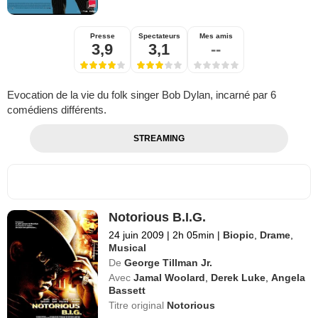
Presse
Spectateurs
Mes amis
3,9
3,1
--
Evocation de la vie du folk singer Bob Dylan, incarné par 6
comédiens différents.
STREAMING
Notorious B.I.G.
24 juin 2009
|
2h 05min
|
Biopic
,
Drame
,
Musical
De
George Tillman Jr.
Avec
Jamal Woolard
,
Derek Luke
,
Angela
Bassett
Titre original
Notorious