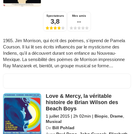
Spectateurs
Mes amis
3,8
--
1965. Jim Morrison, qui écrit des poèmes, s'éprend de Pamela
Courson. Il lui lit ses écrits influencés par le mysticisme des
Indiens, qu'il a découvert durant son enfance au Nouveau-
Mexique. La sensibilité des poèmes de Morrison impressionne
Ray Manzarek et, bientôt, un groupe musical se forme…
Love & Mercy, la véritable
histoire de Brian Wilson des
Beach Boys
1 juillet 2015
|
2h 02min
|
Biopic
,
Drame
,
Musical
De
Bill Pohlad
Avec
Paul Dano
,
John Cusack
,
Elizabeth