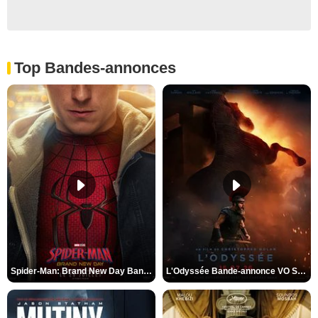
Top Bandes-annonces
Spider-Man: Brand New Day Bande-annonce VO STFR
L'Odyssée Bande-annonce VO STFR