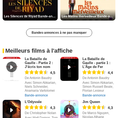
Les Silences de Riyad Bande-annonce VO STFR
Les Matins merveilleux Bande-annonce VF
Bandes-annonces à ne pas manquer
Meilleurs films à l'affiche
La Bataille de
La Bataille de
Gaulle - Partie 2 :
Gaulle - partie 1 :
J’écris ton nom
L'Âge de Fer
4,5
4,4
De Antonin Baudry
De Antonin Baudry
Avec Simon Abkarian,
Avec Simon Abkarian,
Niels Schneider,
Simon Russell Beale,
Anamaria Vartolomei
Florian Lesieur
Bande-annonce
Bande-annonce
L'Odyssée
Jim Queen
4,3
4,3
De Christopher Nolan
De Marco Nguyen,
Nicolas Athane
Avec Matt Damon, Tom