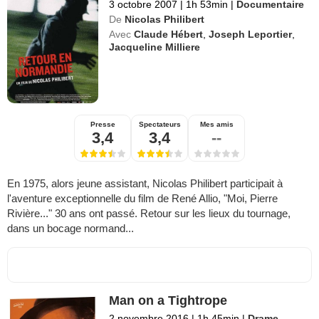
3 octobre 2007
|
1h 53min
|
Documentaire
De
Nicolas Philibert
Avec
Claude Hébert
,
Joseph Leportier
,
Jacqueline Milliere
Presse
Spectateurs
Mes amis
3,4
3,4
--
En 1975, alors jeune assistant, Nicolas Philibert participait à
l'aventure exceptionnelle du film de René Allio, "Moi, Pierre
Rivière..." 30 ans ont passé. Retour sur les lieux du tournage,
dans un bocage normand...
Man on a Tightrope
2 novembre 2016
|
1h 45min
|
Drame
,