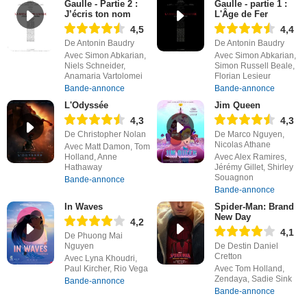
Gaulle - Partie 2 :
Gaulle - partie 1 :
J’écris ton nom
L'Âge de Fer
4,5
4,4
De Antonin Baudry
De Antonin Baudry
Avec Simon Abkarian,
Avec Simon Abkarian,
Niels Schneider,
Simon Russell Beale,
Anamaria Vartolomei
Florian Lesieur
Bande-annonce
Bande-annonce
L'Odyssée
Jim Queen
4,3
4,3
De Christopher Nolan
De Marco Nguyen,
Nicolas Athane
Avec Matt Damon, Tom
Holland, Anne
Avec Alex Ramires,
Hathaway
Jérémy Gillet, Shirley
Souagnon
Bande-annonce
Bande-annonce
In Waves
Spider-Man: Brand
New Day
4,2
4,1
De Phuong Mai
Nguyen
De Destin Daniel
Cretton
Avec Lyna Khoudri,
Paul Kircher, Rio Vega
Avec Tom Holland,
Zendaya, Sadie Sink
Bande-annonce
Bande-annonce