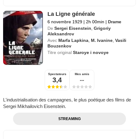
La Ligne générale
6 novembre 1929
|
2h 00min
|
Drame
De
Sergei Eisenstein
,
Grigoriy
Aleksandrov
Avec
Marfa Lapkina
,
M. Ivanine
,
Vasili
Bouzenkov
Titre original
Staroye i novoye
Spectateurs
Mes amis
3,4
--
L'industrialisation des campagnes, le plus poétique des films de
Sergei Mikhailovich Eisenstein.
STREAMING