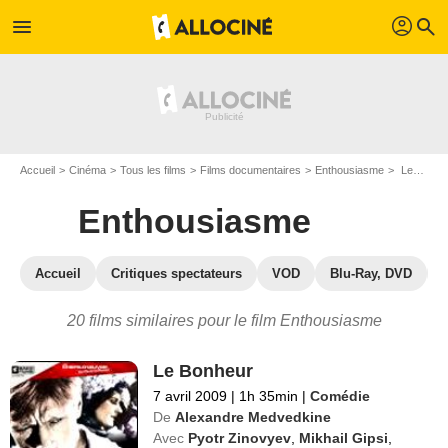
profil
menu
search
Accueil
Cinéma
Tous les films
Films documentaires
Enthousiasme
Les films similaires à "Enthousiasme"
Enthousiasme
Accueil
Critiques spectateurs
VOD
Blu-Ray, DVD
20 films similaires pour le film Enthousiasme
Le Bonheur
7 avril 2009
|
1h 35min
|
Comédie
De
Alexandre Medvedkine
Avec
Pyotr Zinovyev
,
Mikhail Gipsi
,