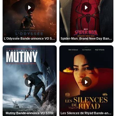
L'Odyssée Bande-annonce VO STFR
Spider-Man: Brand New Day Bande-annonce VO STFR
Mutiny Bande-annonce VO STFR
Les Silences de Riyad Bande-annonce VO STFR