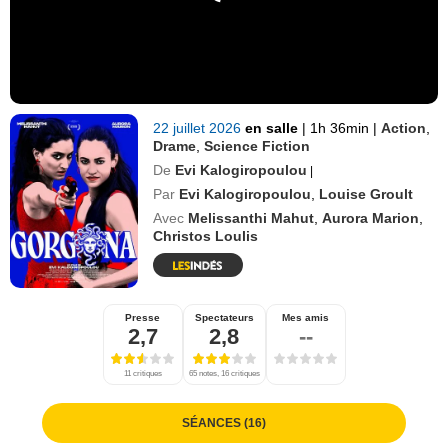
22 juillet 2026
en salle
|
1h 36min
|
Action
,
Drame
,
Science Fiction
De
Evi Kalogiropoulou
|
Par
Evi Kalogiropoulou
,
Louise Groult
Avec
Melissanthi Mahut
,
Aurora Marion
,
Christos Loulis
Presse
Spectateurs
Mes amis
2,7
2,8
--
11 critiques
65 notes, 16 critiques
SÉANCES (16)