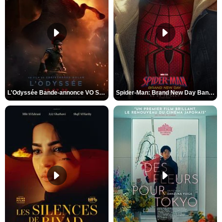
L'Odyssée Bande-annonce VO STFR
Spider-Man: Brand New Day Bande-annonce VO STFR