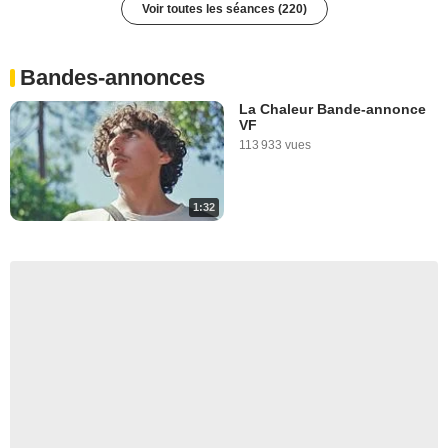
Voir toutes les séances (220)
Paris 14e arrondissement
La Rochelle
Toulouse
Bandes-annonces
Annecy
La Chaleur Bande-annonce
Le Teil
VF
113 933 vues
Trets
Montguyon
Pons
1:32
Quetigny
Étables-sur-Mer
Rostrenen
Guéret