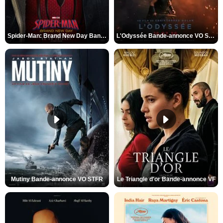
Spider-Man: Brand New Day Bande-annonce VO STFR
L'Odyssée Bande-annonce VO STFR
Mutiny Bande-annonce VO STFR
Le Triangle d'or Bande-annonce VF