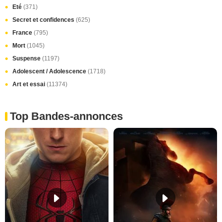
Eté
(371)
Secret et confidences
(625)
France
(795)
Mort
(1045)
Suspense
(1197)
Adolescent / Adolescence
(1718)
Art et essai
(11374)
Top Bandes-annonces