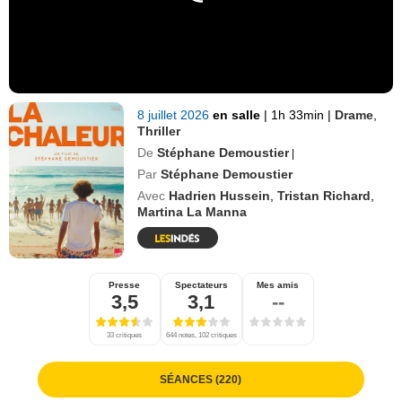
8 juillet 2026
en salle
|
1h 33min
|
Drame
,
Thriller
De
Stéphane Demoustier
|
Par
Stéphane Demoustier
Avec
Hadrien Hussein
,
Tristan Richard
,
Martina La Manna
Presse
Spectateurs
Mes amis
3,5
3,1
--
33 critiques
644 notes, 102 critiques
SÉANCES (220)