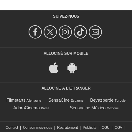
SUIVEZ-NOUS
ALLOCINÉ SUR MOBILE
ALLOCINÉ À L'ÉTRANGER
Filmstarts
SensaCine
Beyazperde
Allemagne
Espagne
Turquie
AdoroCinema
Sensacine México
Brésil
Mexique
Contact
|
Qui sommes-nous
|
Recrutement
|
Publicité
|
CGU
|
CGV
|