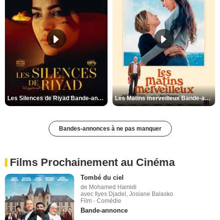
Les Silences de Riyad Bande-annonce VO STFR
Les Matins merveilleux Bande-annonce VF
Bandes-annonces à ne pas manquer
Films Prochainement au Cinéma
Tombé du ciel
de Mohamed Hamidi
avec Ilyes Djadel, Josiane Balasko
Film - Comédie
Bande-annonce