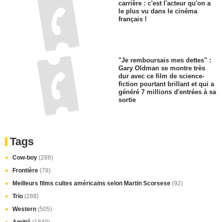
Harris dans l'un des meilleurs
thrillers des années 90
injustement oublié !
Même si l’allemand est sa
langue maternelle, Arnold
Schwarzenegger n’a pas eu le
droit de doubler son propre
personnage dans la saga
Terminator
Plus de 300 films en 47 ans de
carrière : c'est l'acteur qu'on a
le plus vu dans le cinéma
français !
"Je remboursais mes dettes" :
Gary Oldman se montre très
dur avec ce film de science-
fiction pourtant brillant et qui a
généré 7 millions d'entrées à sa