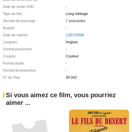
7 Secrets de tournage
Infos techniques
Nationalité
U.S.A.
Distributeur
-
Récompense
1 nomination
Année de production
1971
Date de sortie DVD
29/08/2017
Date de sortie Blu-ray
-
Date de sortie VOD
-
Type de film
Long métrage
Secrets de tournage
7 anecdotes
Budget
-
Date de reprise
12/07/2006
Langues
Anglais
Format production
-
Couleur
Couleur