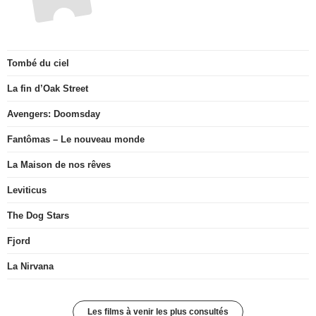
Bandes-annonces à ne pas manquer
Films Prochainement au Cinéma
Mutiny
de Jean-François Richet
avec Jason Statham, Annabelle Wallis
Film - Action
Bande-annonce
Tombé du ciel
La fin d’Oak Street
Avengers: Doomsday
Fantômas – Le nouveau monde