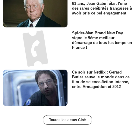
Toutes les actus Ciné
"Il était encore meilleur la
deuxième fois" : Richard Gere
pense beaucoup de bien de cet
acteur sans qui il n'aurait
jamais tourné cet excellent
thriller judiciaire des années 90
"Un homme de conviction qui
connaissait les risques" : il y a
81 ans, Jean Gabin était l'une
des rares célébrités françaises à
avoir pris ce bel engagement
Spider-Man Brand New Day
signe le 9ème meilleur
démarrage de tous les temps en
France !