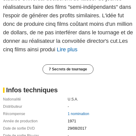
plus vaste que si je les montrais dans la vie réelle.
Sous un soleil rouge sombre dès la première
séquence, les personnages sont au p
Lire plus
Petits budgets et grands films
Après le succès d'Easy rider de Dennis Hopper, qui
rapporta près de 176 fois ce qu'il avait coûté, les
studios Universal décidèrent de laisser de jeunes
réalisateurs faire des films "semi-indépendants" dans
l'espoir de générer des profits similaires. L'idée fut
donc de produire cinq films coûtant moins d'un million
de dollars, de ne pas interférer dans le tournage et de
donner au réalisateur la convoitée director's cut.Les
cinq films ainsi produi
Lire plus