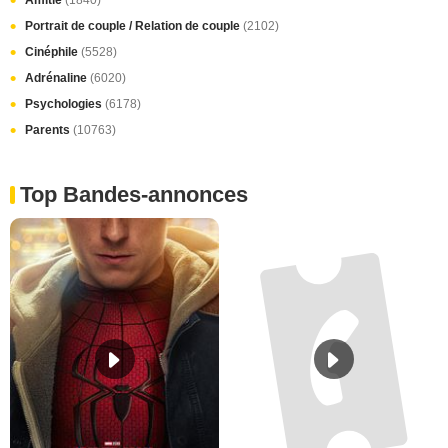
sortie
Tags
Cow-boy
(288)
Frontière
(78)
Meilleurs films cultes américains selon Martin Scorsese
(92)
Trio
(288)
Western
(505)
Amitié
(1840)
Portrait de couple / Relation de couple
(2102)
Cinéphile
(5528)
Adrénaline
(6020)
Psychologies
(6178)
Parents
(10763)
Top Bandes-annonces