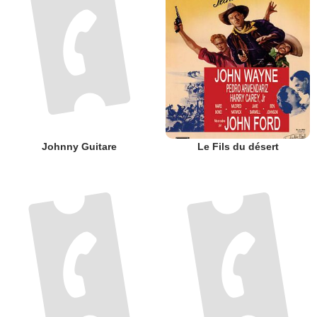
Format audio
-
Format de projection
-
N° de Visa
39 042
Si vous aimez ce film, vous pourriez
aimer ...