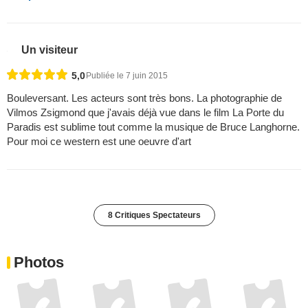
4,0
Publiée le 23 janvier 2016
Peter Fonda a voulu sortir un film des sentiers battus et se
rapprocher un peu de la mode ‘’western spaghetti’’. Pour cela il a
utilisé un scénario intéressant et bien construit qu’il a pourtant
réussi à intégrer dans une vraie ambiance western, tout en
essayant de lui donner un coté irréel grâce à des effets optiques
qui ne peuvent être consensuels. Le résultat n’est pas sans
valeur une fois la surprise passée et la ...
Lire plus
Un visiteur
5,0
Publiée le 7 juin 2015
Bouleversant. Les acteurs sont très bons. La photographie de
Vilmos Zsigmond que j'avais déjà vue dans le film La Porte du
Paradis est sublime tout comme la musique de Bruce Langhorne.