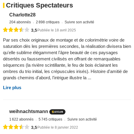
notes attribuées sont remises au barême de AlloCiné, de 1 à 5 étoiles.
Retrouvez plus d'infos sur notre page
Revue de presse
pour en savoir plus.
1 article de presse
Critiques Spectateurs
Charlotte28
204 abonnés
2 898 critiques
Suivre son activité
3,5
Publiée le 18 avril 2025
Par ses choix originaux de montage et de colorimétrie voire de
saturation dès les premières secondes, la réalisation divisera bien
qu'elle sublime élégamment l'âpre beauté de ces paysages
désertés ou faussement civilisés en offrant de remarquables
séquences (la rivière scintillante, le feu de bois éclairant les
ombres du trio initial, les crépuscules irisés). Histoire d'amitié de
grands chemins d'abord, l'intrigue illustre la ...
Lire plus