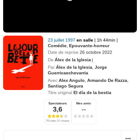
23 juillet 1997
en salle
|
1h 44min
|
Comédie
,
Epouvante-horreur
Date de reprise
26 octobre 2022
De
Álex de la Iglesia
|
Par
Álex de la Iglesia
,
Jorge
Guerricaechevarria
Avec
Alex Angulo
,
Armando De Razza
,
Santiago Segura
Titre original
El día de la bestia
Spectateurs
Mes amis
3,6
--
701 notes, 57 critiques