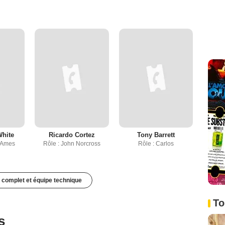
White
Ricardo Cortez
Tony Barrett
a Ames
Rôle : John Norcross
Rôle : Carlos
 complet et équipe technique
To
s