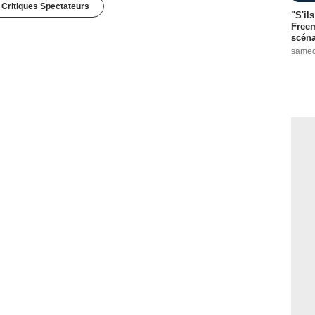
 Critiques Spectateurs
"S'il
Freem
scéna
samed