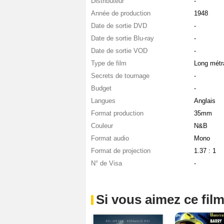
Distributeur
-
Année de production
1948
Date de sortie DVD
-
Date de sortie Blu-ray
-
Date de sortie VOD
-
Type de film
Long métr
Secrets de tournage
-
Budget
-
Langues
Anglais
Format production
35mm
Couleur
N&B
Format audio
Mono
Format de projection
1.37 : 1
N° de Visa
-
Si vous aimez ce film