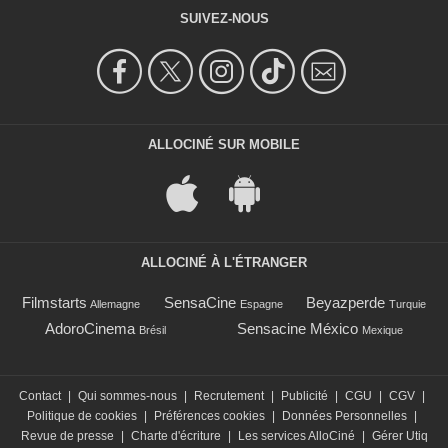
SUIVEZ-NOUS
ALLOCINÉ SUR MOBILE
ALLOCINÉ À L'ÉTRANGER
Filmstarts
SensaCine
Beyazperde
Allemagne
Espagne
Turquie
AdoroCinema
Sensacine México
Brésil
Mexique
Contact
|
Qui sommes-nous
|
Recrutement
|
Publicité
|
CGU
|
CGV
|
Politique de cookies
|
Préférences cookies
|
Données Personnelles
|
Revue de presse
|
Charte d'écriture
|
Les services AlloCiné
|
Gérer Utiq