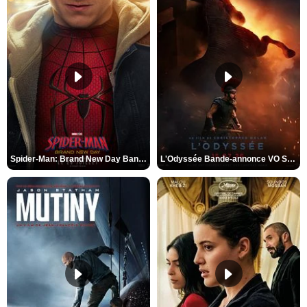
Spider-Man: Brand New Day Bande-annonce VO STFR
L'Odyssée Bande-annonce VO STFR