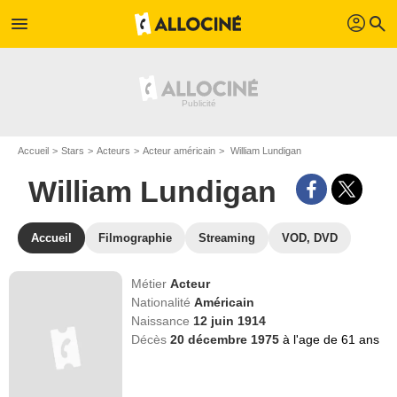
profil
menu
search
Accueil
Stars
Acteurs
Acteur américain
William Lundigan
William Lundigan
Accueil
Filmographie
Streaming
VOD, DVD
Métier
Acteur
Nationalité
Américain
Naissance
12 juin 1914
Décès
20 décembre 1975
à l'age de 61 ans