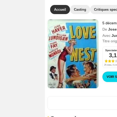
Accueil
Casting
Critiques spec
5 décem
De
Jose
Avec
Ju
Titre ori
Spectate
3,1
25 notes, 4 cri
VOIR 