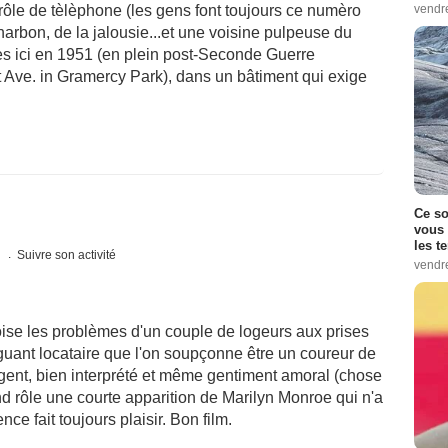
vendr
rôle de tèlèphone (les gens font toujours ce numèro
harbon, de la jalousie...et une voisine pulpeuse du
 ici en 1951 (en plein post-Seconde Guerre
t Ave. in Gramercy Park), dans un bâtiment qui exige
Ce so
vous 
les t
s
Suivre son activité
vendr
roise les problèmes d'un couple de logeurs aux prises
guant locataire que l'on soupçonne être un coureur de
ligent, bien interprété et même gentiment amoral (chose
nd rôle une courte apparition de Marilyn Monroe qui n'a
ce fait toujours plaisir. Bon film.