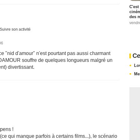
C'est
ciném
des m
vendr
Suivre son activité
06
 ce "nid d'amour" n'est pourtant pas aussi charmant
Ce
 NID DAMOUR souffre de quelques longueurs malgré un
Lo
nt) divertissant.
Me
pens !
 (ce qui manque parfois à certains films...), le scénario