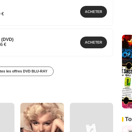
ACHETER
0 €
1 (DVD)
ACHETER
66 €
utes les offres DVD BLU-RAY
To