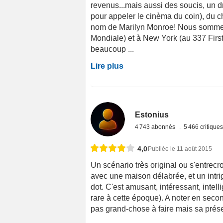
revenus...mais aussi des soucis, un d
pour appeler le cinèma du coin), du c
nom de Marilyn Monroe! Nous sommes
Mondiale) et à New York (au 337 Firs
beaucoup ...
Lire plus
Estonius
4 743 abonnés
5 466 critique
4,0
Publiée le 11 août 2015
Un scénario très original ou s'entrec
avec une maison délabrée, et un intri
dot. C'est amusant, intéressant, intel
rare à cette époque). A noter en seco
pas grand-chose à faire mais sa présen