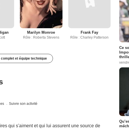
digan
Marilyn Monroe
Frank Fay
cott
Rôle : Roberta Stevens
Rôle : Charley Patterson
Ce so
Impos
thrill
 complet et équipe technique
vendr
s
ques
Suivre son activité
Qu’es
res qui s'aiment et qui lui assurent une source de
méch