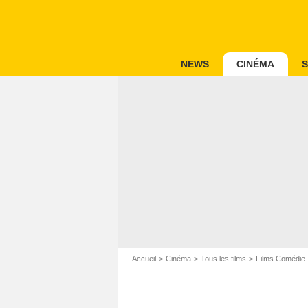
NEWS
CINÉMA
S
Accueil
Cinéma
Tous les films
Films Comédie