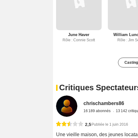
June Haver
William Lun
Rôle : Connie Scott
Rôle : Jim S
Casting
Critiques Spectateur
chrischambers86
16 189 abonnés
13 142 criti
2,5
Publiée le 1 juin 2016
Une vieille maison, des jeunes locatai