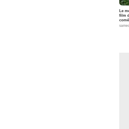
Le me
film 
comé
samed