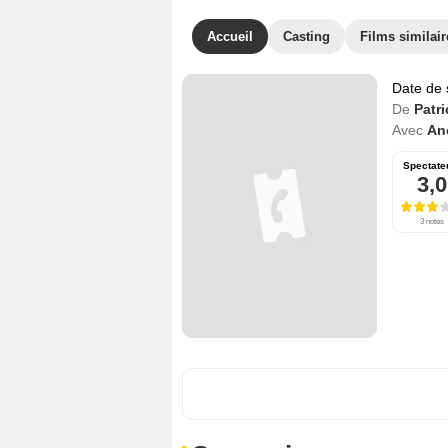
Accueil
Casting
Films similair
Date de 
De
Patr
Avec
An
Spectate
3,0
3 notes