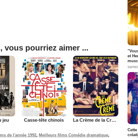
, vous pourriez aimer ...
"Vous
et He
muscl
samed
u jeu
Casse-tête chinois
La Crème de la Crème
Cette
créat
ilms de l'année 1992
,
Meilleurs films Comédie dramatique
,