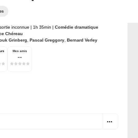
es
sortie inconnue
|
1h 35min
|
Comédie dramatique
ice Chéreau
ouk Grinberg
,
Pascal Greggory
,
Bernard Verley
urs
Mes amis
--