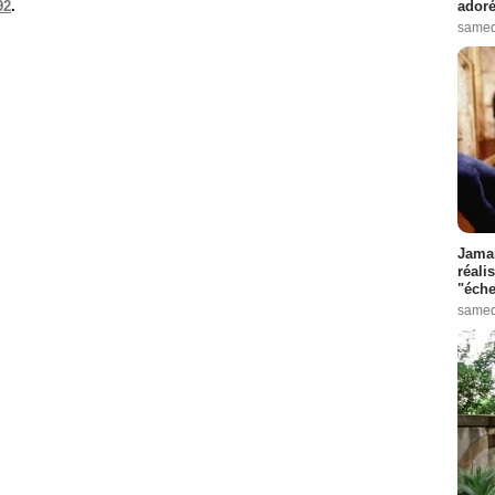
92
.
adoré
samed
Jamai
réali
"éche
samed