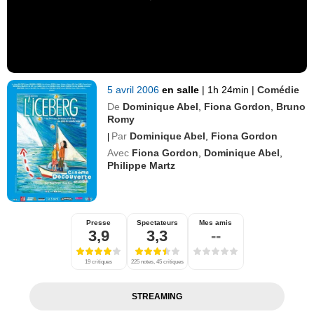
5 avril 2006
en salle
|
1h 24min
|
Comédie
De
Dominique Abel
,
Fiona Gordon
,
Bruno
Romy
Par
Dominique Abel
,
Fiona Gordon
|
Avec
Fiona Gordon
,
Dominique Abel
,
Philippe Martz
Presse
Spectateurs
Mes amis
3,9
3,3
--
19 critiques
225 notes, 45 critiques
STREAMING