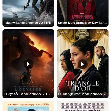
Mutiny Bande-annonce VO STFR
Spider-Man: Brand New Day Bande-annonce VO STFR
L'Odyssée Bande-annonce VO STFR
Le Triangle d'or Bande-annonce VF