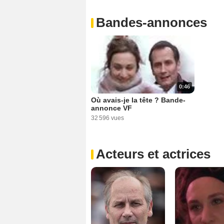
Bandes-annonces
0:46
Où avais-je la tête ? Bande-
annonce VF
32 596 vues
Acteurs et actrices