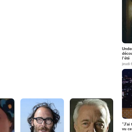
Under
décou
l’été
jeudi 
"J'ai
vu ce