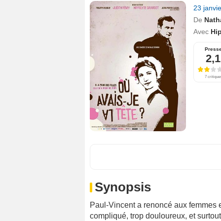
23 janvi
De
Nath
Avec
Hip
Press
2,1
7 critique
Synopsis
Paul-Vincent a renoncé aux femmes et 
compliqué, trop douloureux, et surtout 