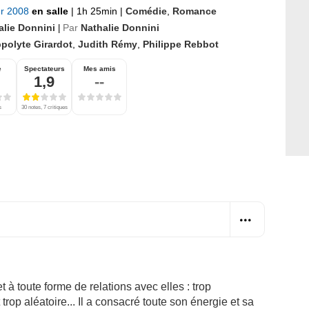
er 2008
en salle
|
1h 25min
|
Comédie
,
Romance
alie Donnini
Par
Nathalie Donnini
|
polyte Girardot
,
Judith Rémy
,
Philippe Rebbot
e
Spectateurs
Mes amis
1,9
--
s
30 notes, 7 critiques
à toute forme de relations avec elles : trop
trop aléatoire... Il a consacré toute son énergie et sa