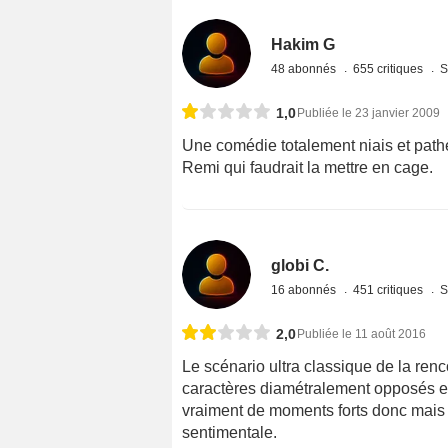
Hakim G
48 abonnés
655 critiques
S
1,0
Publiée le 23 janvier 2009
Une comédie totalement niais et pathé
Remi qui faudrait la mettre en cage.
globi C.
16 abonnés
451 critiques
S
2,0
Publiée le 11 août 2016
Le scénario ultra classique de la ren
caractères diamétralement opposés et u
vraiment de moments forts donc mais
sentimentale.