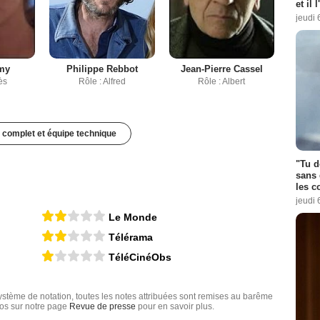
et il 
jeudi 
émy
Philippe Rebbot
Jean-Pierre Cassel
ès
Rôle : Alfred
Rôle : Albert
 complet et équipe technique
"Tu d
sans 
les c
jeudi 
Le Monde
Télérama
TéléCinéObs
tème de notation, toutes les notes attribuées sont remises au barême
nfos sur notre page
Revue de presse
pour en savoir plus.