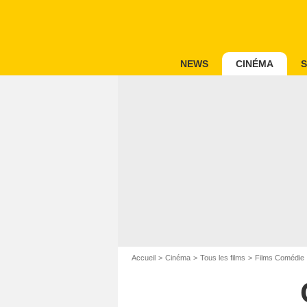
NEWS
CINÉMA
S
Accueil
Cinéma
Tous les films
Films Comédie