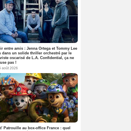
ir entre amis : Jenna Ortega et Tommy Lee
 dans un solide thriller orchestré par le
riste oscarisé de L.A. Confidential, ça ne
fuse pas !
6 août 2026
t' Patrouille au box-office France : quel