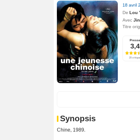
18 avril
De
Lou 
Avec
Ji
Titre ori
Press
3,4
20 critiqu
Synopsis
Chine, 1989.