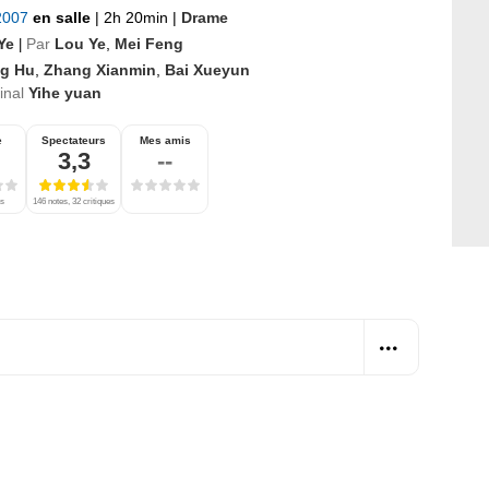
 2007
en salle
|
2h 20min
|
Drame
Ye
Par
Lou Ye
,
Mei Feng
|
ng Hu
,
Zhang Xianmin
,
Bai Xueyun
ginal
Yihe yuan
e
Spectateurs
Mes amis
3,3
--
es
146 notes, 32 critiques