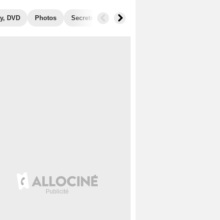
y, DVD
Photos
Secrets de tournage
Récompenses
Films