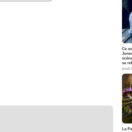
Ce so
Jones
scéna
se re
jeudi 
La Pa