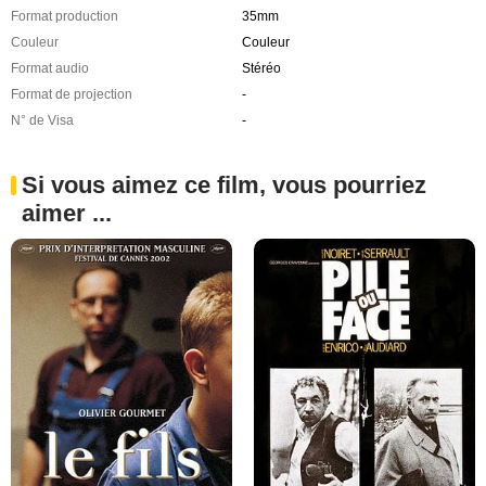
Format production
35mm
Couleur
Couleur
Format audio
Stéréo
Format de projection
-
N° de Visa
-
Si vous aimez ce film, vous pourriez
aimer ...