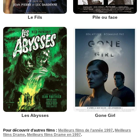
Le Fils
Pile ou face
Les Abysses
Gone Girl
Pour découvrir d'autres films :
Meilleurs films de l'année 1997
,
Meilleurs
films Drame
,
Meilleurs films Drame en 1997
.