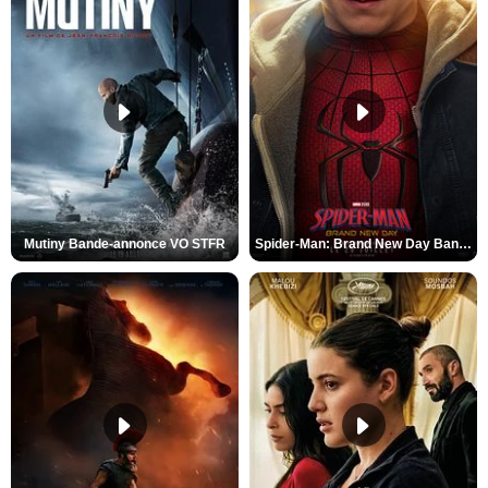
Mutiny Bande-annonce VO STFR
Spider-Man: Brand New Day Bande-annonce VO STFR