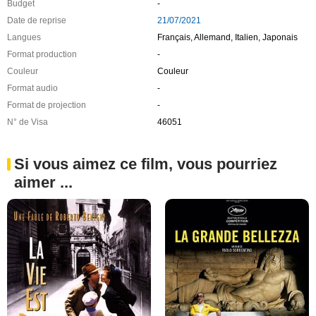
Budget
-
Date de reprise
21/07/2021
Langues
Français, Allemand, Italien, Japonais
Format production
-
Couleur
Couleur
Format audio
-
Format de projection
-
N° de Visa
46051
Si vous aimez ce film, vous pourriez
aimer ...