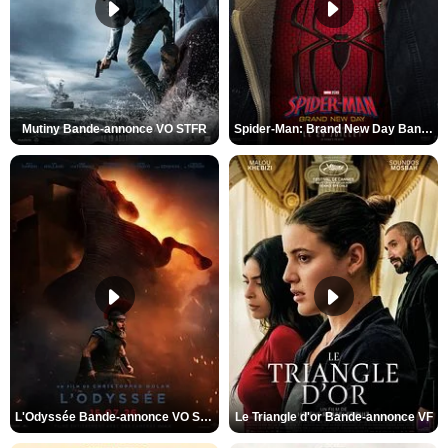
Mutiny Bande-annonce VO STFR
Spider-Man: Brand New Day Bande-annonce VO STFR
L'Odyssée Bande-annonce VO STFR
Le Triangle d'or Bande-annonce VF