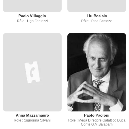
Paolo Villaggio
Liu Bosisio
Rôle : Ugo Fantozzi
Rôle : Pina Fantozzi
Anna Mazzamauro
Paolo Paoloni
Rôle : Signorina Silvani
Rôle : Mega Direttore Galattico Duca
Conte G.M.Balabam