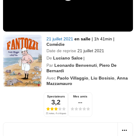
21 juillet 2021
en salle
|
1h 41min
|
Comédie
Date de reprise
21 juillet 2021
De
Luciano Salce
|
Par
Leonardo Benvenuti
,
Piero De
Bernardi
Avec
Paolo Villaggio
,
Liu Bosisio
,
Anna
Mazzamauro
Spectateurs
Mes amis
3,2
--
21 notes, 4 critiques