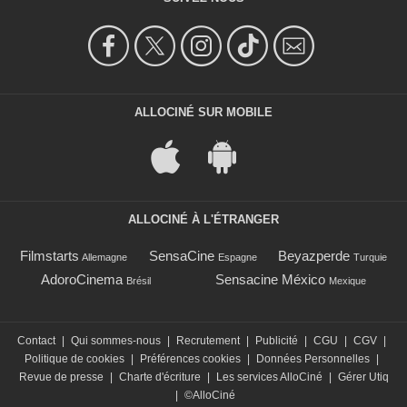
ALLOCINÉ SUR MOBILE
ALLOCINÉ À L'ÉTRANGER
Filmstarts
SensaCine
Beyazperde
Allemagne
Espagne
Turquie
AdoroCinema
Sensacine México
Brésil
Mexique
Contact
|
Qui sommes-nous
|
Recrutement
|
Publicité
|
CGU
|
CGV
|
Politique de cookies
|
Préférences cookies
|
Données Personnelles
|
Revue de presse
|
Charte d'écriture
|
Les services AlloCiné
|
Gérer Utiq
|
©AlloCiné