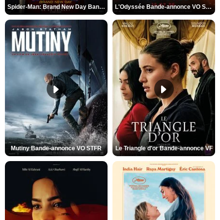
Spider-Man: Brand New Day Bande-annonce VO STFR
L'Odyssée Bande-annonce VO STFR
Mutiny Bande-annonce VO STFR
Le Triangle d'or Bande-annonce VF