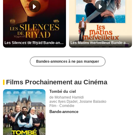
Les Silences de Riyad Bande-annonce VO STFR
Les Matins merveilleux Bande-annonce VF
Bandes-annonces à ne pas manquer
Films Prochainement au Cinéma
Tombé du ciel
de Mohamed Hamidi
avec Ilyes Djadel, Josiane Balasko
Film - Comédie
Bande-annonce