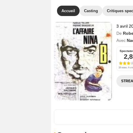
Accueil
Casting
Critiques spec
3 avril 2
De
Robe
Avec
Nad
Spectate
2,8
18 notes, 4 cri
STREA