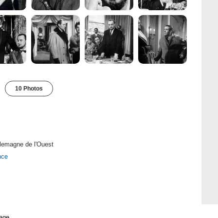
10 Photos
lemagne de l'Ouest
nce
age