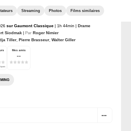
tateurs
Streaming
Photos
Films similaires
026
sur Gaumont Classique
|
1h 44min
|
Drame
rt Siodmak
Par
Roger Nimier
|
ja Tiller
,
Pierre Brasseur
,
Walter Giller
urs
Mes amis
--
tiques
MING