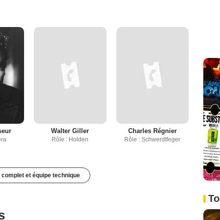
seur
Walter Giller
Charles Régnier
era
Rôle : Holden
Rôle : Schwerdtfeger
 complet et équipe technique
To
s