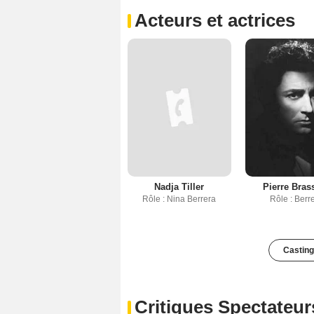
Acteurs et actrices
Nadja Tiller
Pierre Bras
Rôle : Nina Berrera
Rôle : Berr
Casting
Critiques Spectateur