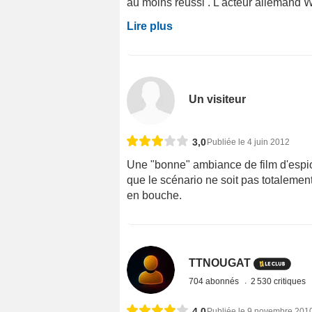
au moins réussi . L'acteur allemand Wa
Lire plus
Un visiteur
3,0
Publiée le 4 juin 2012
Une "bonne" ambiance de film d'esp
que le scénario ne soit pas totalemen
en bouche.
TTNOUGAT
704 abonnés
2 530 critiques
4,0
Publiée le 9 novembre 201