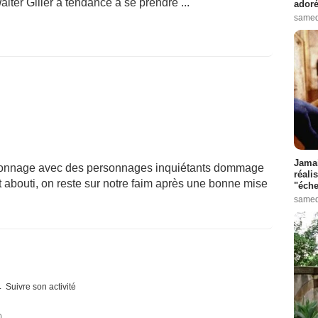
lter Giller à tendance à se prendre ...
adoré
samed
Jamai
ionnage avec des personnages inquiétants dommage
réali
t abouti, on reste sur notre faim après une bonne mise
"éche
samed
Suivre son activité
0