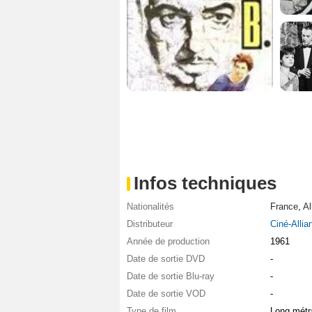
Infos techniques
Nationalités
France
,
Al
Distributeur
Ciné-Allia
Année de production
1961
Date de sortie DVD
-
Date de sortie Blu-ray
-
Date de sortie VOD
-
Type de film
Long métr