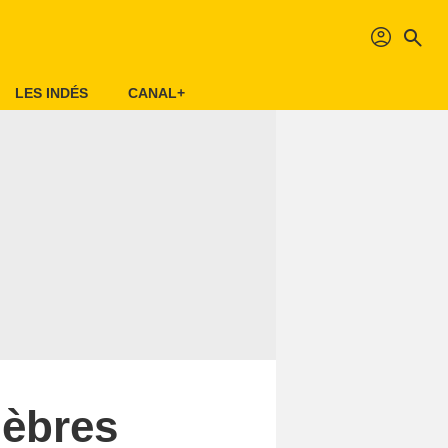
profil
search
LES INDÉS
CANAL+
nèbres