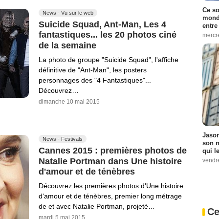
Ce so
News - Vu sur le web
monde
Suicide Squad, Ant-Man, Les 4
entre
fantastiques... les 20 photos ciné
mercr
de la semaine
La photo de groupe "Suicide Squad", l'affiche
définitive de "Ant-Man", les posters
personnages des "4 Fantastiques"...
Découvrez…
dimanche 10 mai 2015
Jason
News - Festivals
son n
Cannes 2015 : premières photos de
qui le
Natalie Portman dans Une histoire
vendre
d'amour et de ténèbres
Découvrez les premières photos d'Une histoire
d'amour et de ténèbres, premier long métrage
de et avec Natalie Portman, projeté…
Ce
mardi 5 mai 2015