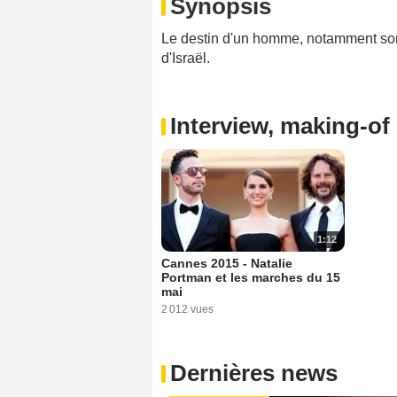
Synopsis
Le destin d'un homme, notamment son 
d'Israël.
Interview, making-of 
1:12
Cannes 2015 - Natalie
Portman et les marches du 15
mai
2 012 vues
Dernières news