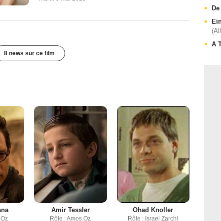
De
Ei
(Al
A 
8 news sur ce film
ana
Amir Tessler
Ohad Knoller
 Oz
Rôle : Amos Oz
Rôle : Israel Zarchi