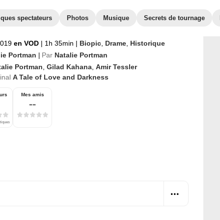
iques spectateurs
Photos
Musique
Secrets de tournage
2019
en VOD
|
1h 35min
|
Biopic
,
Drame
,
Historique
lie Portman
Par
Natalie Portman
|
talie Portman
,
Gilad Kahana
,
Amir Tessler
ginal
A Tale of Love and Darkness
urs
Mes amis
--
itiques