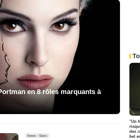
To
 Portman en 8 rôles marquants à
"Un h
risqu
des r
News - Stars
bel 