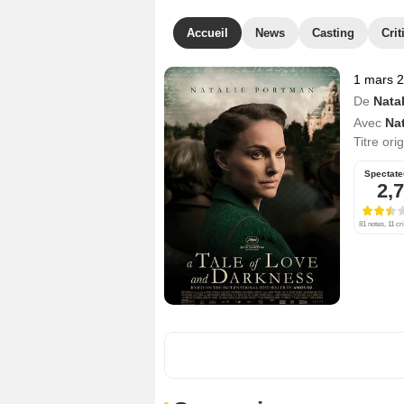
Accueil
News
Casting
Crit
1 mars 
De
Nata
Avec
Na
Titre ori
Spectate
2,7
81 notes, 11 cr