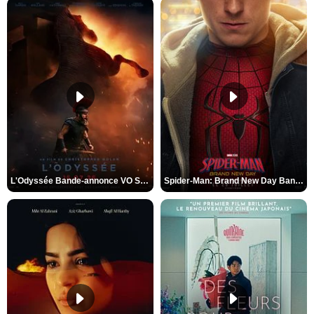
L'Odyssée Bande-annonce VO STFR
Spider-Man: Brand New Day Bande-annonce VO STFR