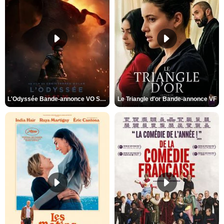
L'Odyssée Bande-annonce VO STFR
Le Triangle d'or Bande-annonce VF