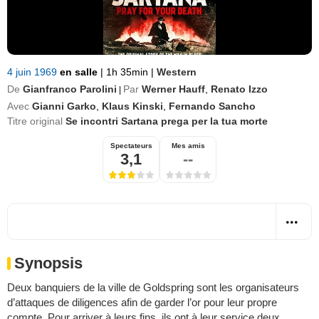
4 juin 1969
en salle
|
1h 35min
|
Western
De
Gianfranco Parolini
Par
Werner Hauff
,
Renato Izzo
|
Avec
Gianni Garko
,
Klaus Kinski
,
Fernando Sancho
Titre original
Se incontri Sartana prega per la tua morte
Spectateurs
Mes amis
3,1
--
Synopsis
Deux banquiers de la ville de Goldspring sont les organisateurs
d’attaques de diligences afin de garder l’or pour leur propre
compte. Pour arriver à leurs fins, ils ont à leur service deux