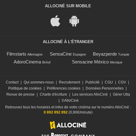
ALLOCINÉ SUR MOBILE
ALLOCINÉ À L'ÉTRANGER
Filmstarts
SensaCine
Beyazperde
Allemagne
Espagne
Turquie
AdoroCinema
Sensacine México
Brésil
Mexique
Contact
|
Qui sommes-nous
|
Recrutement
|
Publicité
|
CGU
|
CGV
|
Politique de cookies
|
Préférences cookies
|
Données Personnelles
|
Revue de presse
|
Charte d'écriture
|
Les services AlloCiné
|
Gérer Utiq
|
©AlloCiné
Retrouvez tous les horaires et infos de votre cinéma sur le numéro AlloCiné :
0 892 892 892
(0,90€/minute)