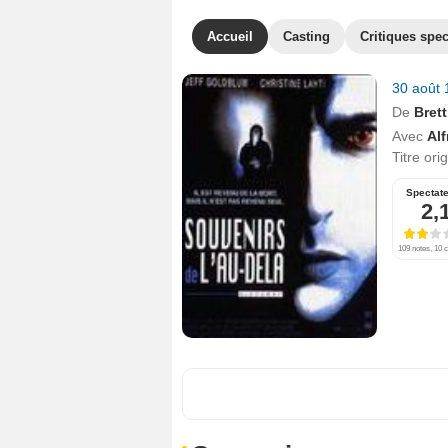
Accueil
Casting
Critiques spec
30 août
De
Bret
Avec
Alf
Titre ori
Spectat
2,
109 notes, 10 c