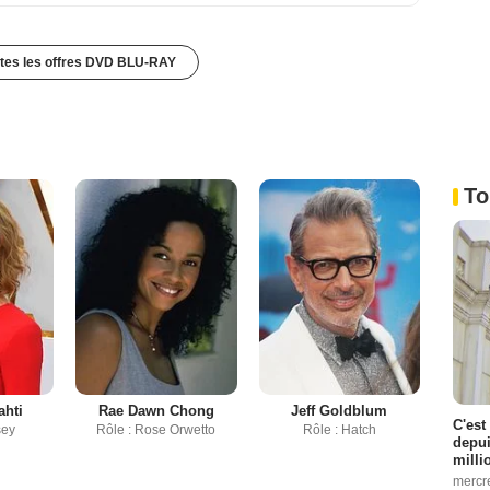
utes les offres DVD BLU-RAY
To
ahti
Rae Dawn Chong
Jeff Goldblum
C'est
sey
Rôle : Rose Orwetto
Rôle : Hatch
depui
milli
mercr