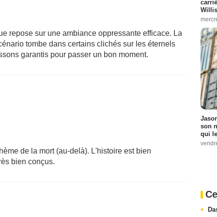
carri
Willi
mercr
tique repose sur une ambiance oppressante efficace. La
scénario tombe dans certains clichés sur les éternels
rissons garantis pour passer un bon moment.
Jason
son n
qui le
vendre
thème de la mort (au-delà). L'histoire est bien
très bien conçus.
Ce
Da