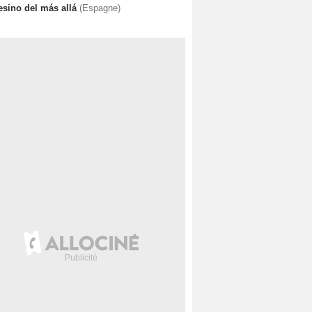
esino del más allá
(Espagne)