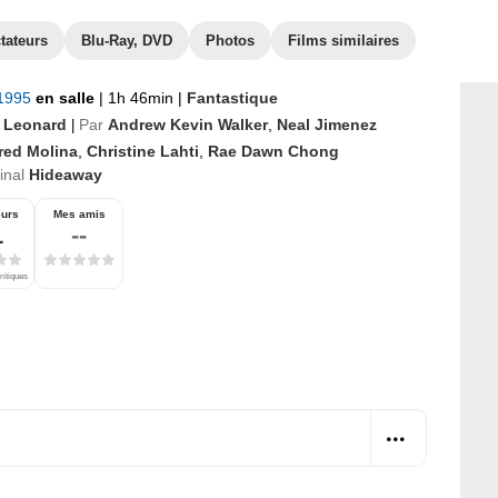
tateurs
Blu-Ray, DVD
Photos
Films similaires
 1995
en salle
|
1h 46min
|
Fantastique
t Leonard
Par
Andrew Kevin Walker
,
Neal Jimenez
|
red Molina
,
Christine Lahti
,
Rae Dawn Chong
ginal
Hideaway
eurs
Mes amis
1
--
ritiques