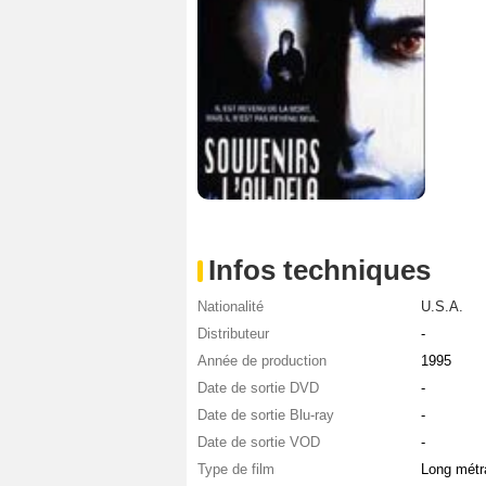
Infos techniques
Nationalité
U.S.A.
Distributeur
-
Année de production
1995
Date de sortie DVD
-
Date de sortie Blu-ray
-
Date de sortie VOD
-
Type de film
Long métr