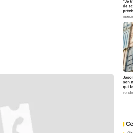
"Je t
de sc
préci
mercr
Jason
son n
qui le
vendre
Ce