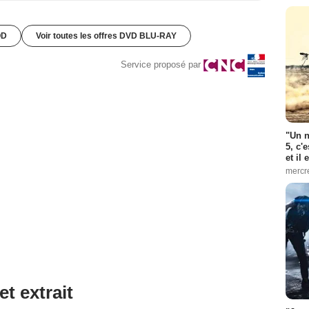
OD
Voir toutes les offres DVD BLU-RAY
Service proposé par
"Un n
5, c'
et il
mercr
et extrait