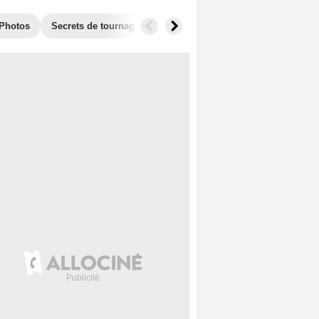
Photos
Secrets de tournage
Box Office
Récompenses
F