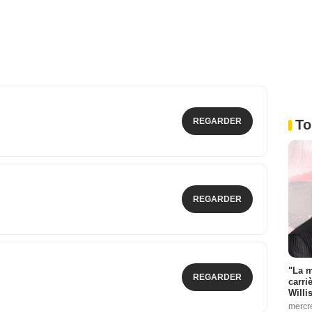
REGARDER
To
REGARDER
"La m
REGARDER
carri
Willi
mercr