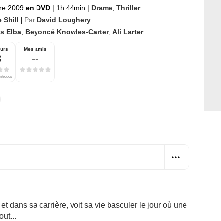
re 2009
en DVD
|
1h 44min
|
Drame
,
Thriller
 Shill
Par
David Loughery
|
is Elba
,
Beyoncé Knowles-Carter
,
Ali Larter
eurs
Mes amis
3
--
ritiques
dans sa carrière, voit sa vie basculer le jour où une
ut...