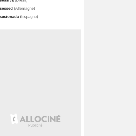
sessiva
(Brésil)
sessed
(Allemagne)
sesionada
(Espagne)