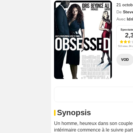
21 octob
De
Steve
Avec
Idr
Spectat
2,
513 notes, 84 c
VOD
Synopsis
Un homme, heureux dans son couple et 
intérimaire commence à le suivre parto