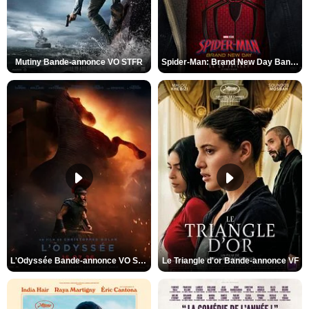
Mutiny Bande-annonce VO STFR
Spider-Man: Brand New Day Bande-annonce VO STFR
L'Odyssée Bande-annonce VO STFR
Le Triangle d'or Bande-annonce VF