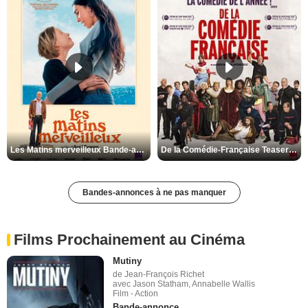
Les Matins merveilleux Bande-annonce VF
De la Comédie-Française Teaser VF
Bandes-annonces à ne pas manquer
Films Prochainement au Cinéma
Mutiny
de Jean-François Richet
avec Jason Statham, Annabelle Wallis
Film - Action
Bande-annonce