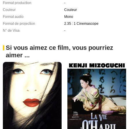
Format production
-
Couleur
Couleur
Format audio
Mono
Format de projection
2.35 : 1 Cinemascope
N° de Visa
-
Si vous aimez ce film, vous pourriez
aimer ...