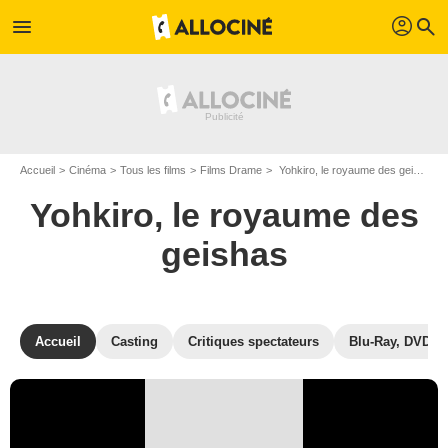
profil
menu
search
Accueil
Cinéma
Tous les films
Films Drame
Yohkiro, le royaume des geishas de Hideo Gosha
Yohkiro, le royaume des
geishas
Accueil
Casting
Critiques spectateurs
Blu-Ray, DVD