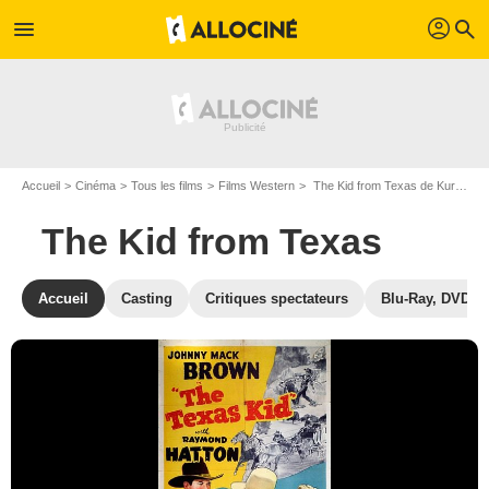
profil
menu
search
Accueil
Cinéma
Tous les films
Films Western
The Kid from Texas de Kurt Neumann
The Kid from Texas
Accueil
Casting
Critiques spectateurs
Blu-Ray, DVD