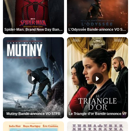
Spider-Man: Brand New Day Bande-annonce VO STFR
L'Odyssée Bande-annonce VO STFR
Mutiny Bande-annonce VO STFR
Le Triangle d'or Bande-annonce VF