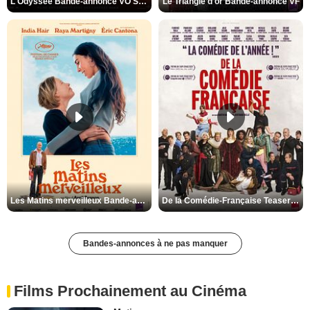
L'Odyssée Bande-annonce VO STFR
Le Triangle d'or Bande-annonce VF
Les Matins merveilleux Bande-annonce VF
De la Comédie-Française Teaser VF
Bandes-annonces à ne pas manquer
Films Prochainement au Cinéma