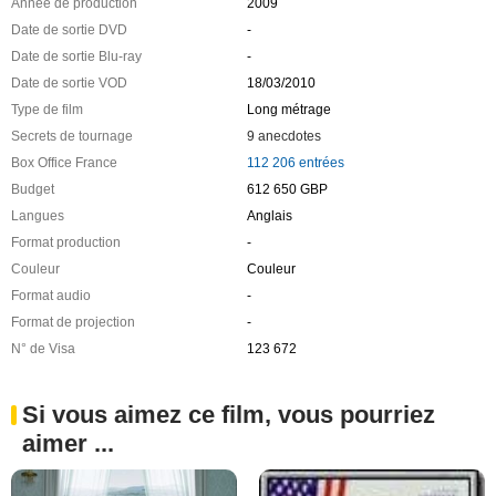
Année de production
2009
Date de sortie DVD
-
Date de sortie Blu-ray
-
Date de sortie VOD
18/03/2010
Type de film
Long métrage
Secrets de tournage
9 anecdotes
Box Office France
112 206 entrées
Budget
612 650 GBP
Langues
Anglais
Format production
-
Couleur
Couleur
Format audio
-
Format de projection
-
N° de Visa
123 672
Si vous aimez ce film, vous pourriez
aimer ...