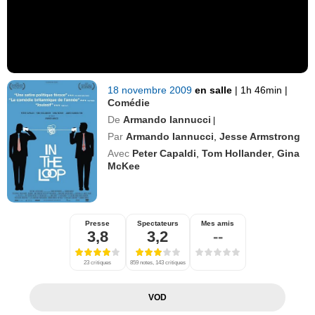
18 novembre 2009
en salle
|
1h 46min
|
Comédie
De
Armando Iannucci
|
Par
Armando Iannucci
,
Jesse Armstrong
Avec
Peter Capaldi
,
Tom Hollander
,
Gina
McKee
Presse
Spectateurs
Mes amis
3,8
3,2
--
23 critiques
859 notes, 143 critiques
VOD