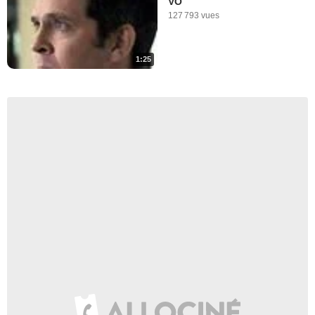
VO
127 793 vues
1:25