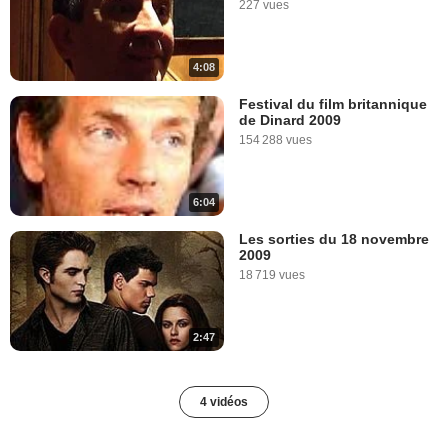
227 vues
4:08
Festival du film britannique
de Dinard 2009
154 288 vues
6:04
Les sorties du 18 novembre
2009
18 719 vues
2:47
4 vidéos