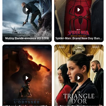
Mutiny Bande-annonce VO STFR
Spider-Man: Brand New Day Bande-annonce VO STFR